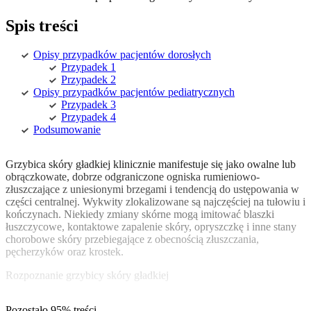
Spis treści
Opisy przypadków pacjentów dorosłych
Przypadek 1
Przypadek 2
Opisy przypadków pacjentów pediatrycznych
Przypadek 3
Przypadek 4
Podsumowanie
Grzybica skóry gładkiej klinicznie manifestuje się jako owalne lub
obrączkowate, dobrze odgraniczone ogniska rumieniowo-
złuszczające z uniesionymi brzegami i tendencją do ustępowania w
części centralnej. Wykwity zlokalizowane są najczęściej na tułowiu i
kończynach. Niekiedy zmiany skórne mogą imitować blaszki
łuszczycowe, kontaktowe zapalenie skóry, opryszczkę i inne stany
chorobowe skóry przebiegające z obecnością złuszczania,
pęcherzyków oraz krostek.
Rozpoznanie grzybicy skóry gładkiej
Pozostało 95% treści