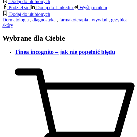
Dodaj do ulubionych
Podziel się
Dodaj do Linkedin
Wyślij mailem
Dodaj do ulubionych
Dermatologia
,
diagnostyka
,
farmakoterapia
,
wywiad
,
grzybica
skóry
Wybrane dla Ciebie
Tinea incognito – jak nie popełnić błędu