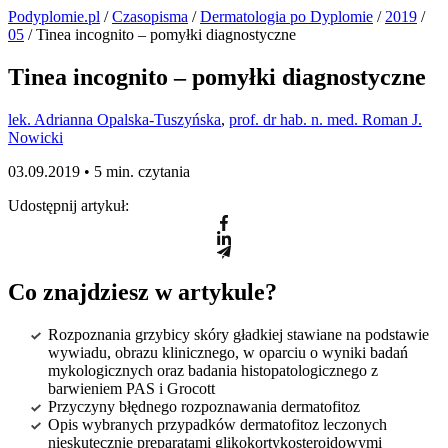
Podyplomie.pl
/
Czasopisma
/
Dermatologia po Dyplomie
/
2019
/
05
/ Tinea incognito – pomyłki diagnostyczne
Tinea incognito – pomyłki diagnostyczne
lek. Adrianna Opalska-Tuszyńska
,
prof. dr hab. n. med. Roman J.
Nowicki
03.09.2019 •
5 min. czytania
Udostępnij artykuł:
Co znajdziesz w artykule?
Rozpoznania grzybicy skóry gładkiej stawiane na podstawie
wywiadu, obrazu klinicznego, w oparciu o wyniki badań
mykologicznych oraz badania histopatologicznego z
barwieniem PAS i Grocott
Przyczyny błędnego rozpoznawania dermatofitoz
Opis wybranych przypadków dermatofitoz leczonych
nieskutecznie preparatami glikokortykosteroidowymi