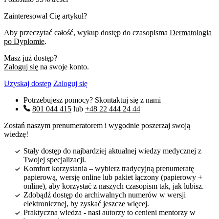
Zainteresował Cię artykuł?
Aby przeczytać całość, wykup dostęp do czasopisma
Dermatologia
po Dyplomie
.
Masz już dostęp?
Zaloguj się
na swoje konto.
Uzyskaj dostęp
Zaloguj się
Potrzebujesz pomocy? Skontaktuj się z nami
801 044 415
lub
+48 22 444 24 44
Zostań naszym prenumeratorem i wygodnie poszerzaj swoją
wiedzę!
Stały dostęp do najbardziej aktualnej wiedzy medycznej z
Twojej specjalizacji.
Komfort korzystania – wybierz tradycyjną prenumeratę
papierową, wersję online lub pakiet łączony (papierowy +
online), aby korzystać z naszych czasopism tak, jak lubisz.
Zdobądź dostęp do archiwalnych numerów w wersji
elektronicznej, by zyskać jeszcze więcej.
Praktyczna wiedza - nasi autorzy to cenieni mentorzy w