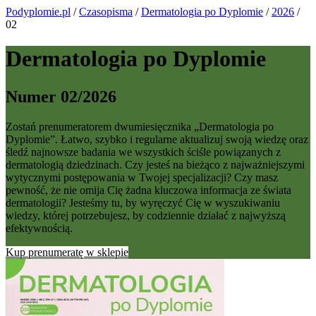
Podyplomie.pl
/
Czasopisma
/
Dermatologia po Dyplomie
/
2026
/
02
Dermatologia po Dyplomie
Numer 02/2026
Zostań prenumeratorem dwumiesięcznika „Dermatologia po
Dyplomie”. Łatwo, szybko i regularne aktualizuj swoją wiedzę oraz
śledź najnowsze badania we wszystkich ściśle powiązanych z
dermatologią dziedzinach. Czy jesteś na bieżąco z najważniejszymi
wytycznymi postępowania w Twojej specjalizacji? Czy masz
pewność, że nie omija Cię żadna kluczowa informacja ze świata
dermatologii? Jesteśmy tu, by wyręczyć Cię w wyszukiwaniu
wiedzy, której potrzebujesz, by codziennie działać z najwyższą
efektywnością.
Kup prenumeratę w sklepie