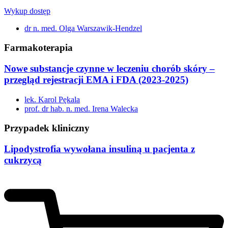
Wykup dostęp
dr n. med. Olga Warszawik-Hendzel
Farmakoterapia
Nowe substancje czynne w leczeniu chorób skóry –
przegląd rejestracji EMA i FDA (2023-2025)
lek. Karol Pękala
prof. dr hab. n. med. Irena Walecka
Przypadek kliniczny
Lipodystrofia wywołana insuliną u pacjenta z
cukrzycą