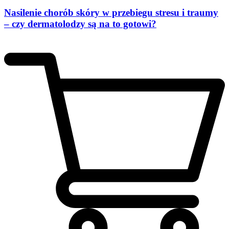
Nasilenie chorób skóry w przebiegu stresu i traumy
– czy dermatolodzy są na to gotowi?