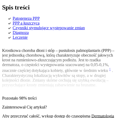
Spis treści
Patogeneza PPP
PPP a łuszczyca
Czynniki stymulujące występowanie zmian
Diagnoza
Leczenie
Krostkowa choroba dłoni i stóp – pustulosis palmoplantaris (PPP) –
jest jednostką chorobową, którą charakteryzuje obecność jałowych
krost na rumieniowo-złuszczającym podłożu. Jest to rzadka
dermatoza, o częstości występowania szacowanej na 0,05-0,1%,
1
znacznie częściej dotykająca kobiety, głównie w średnim wieku
.
Charakterystyczną lokalizacją wykwitów są stopy, a w drugiej
kolejności dłonie. Zmiany skórne cechują się szybką ewolucją –
przysychające krosty zmieniają zabarwienie na brunatne.
Pozostało 98% treści
Zainteresował Cię artykuł?
Aby przeczytać całość, wykup dostęp do czasopisma
Dermatologia