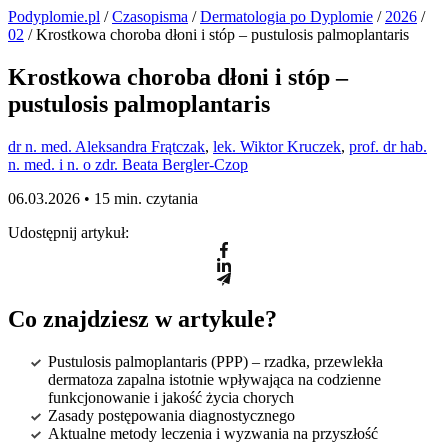
Podyplomie.pl
/
Czasopisma
/
Dermatologia po Dyplomie
/
2026
/
02
/ Krostkowa choroba dłoni i stóp – pustulosis palmoplantaris
Krostkowa choroba dłoni i stóp –
pustulosis palmoplantaris
dr n. med. Aleksandra Frątczak
,
lek. Wiktor Kruczek
,
prof. dr hab.
n. med. i n. o zdr. Beata Bergler-Czop
06.03.2026 •
15 min. czytania
Udostępnij artykuł:
Co znajdziesz w artykule?
Pustulosis palmoplantaris (PPP) – rzadka, przewlekła
dermatoza zapalna istotnie wpływająca na codzienne
funkcjonowanie i jakość życia chorych
Zasady postępowania diagnostycznego
Aktualne metody leczenia i wyzwania na przyszłość