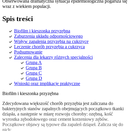
Obserwowana dramatyczna sytuacja epidemiologiczna pogarsza się
wraz z wiekiem populacji.
Spis treści
Biofilm i kieszonka przyzębna
Zaburzenia układu odpornościowego
Wpływ zapalenia przyzębia na cukrzycę
Leczenie chorób przyzębia a cukrzyca
Podsumowanie
Zalecenia dla lekarzy różnych specjalności
Grupa A
Grupa B
Grupa C
Grupa D
Wnioski oraz implikacje praktyczne
Biofilm i kieszonka przyzębna
Zdecydowana większość chorób przyzębia jest zaliczana do
bakteryjnych stanów zapalnych obejmujących początkowo tkanki
dziąsła, a następnie w miarę rozwoju choroby: ozębną, kość
wyrostka zębodołowego oraz cement korzeniowy zębów.
Początkowe objawy są typowe dla zapaleń dziąseł. Zalicza się do
nich: