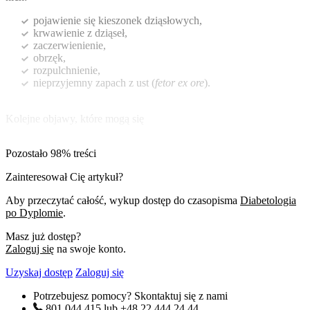
pojawienie się kieszonek dziąsłowych,
krwawienie z dziąseł,
zaczerwienienie,
obrzęk,
rozpulchnienie,
nieprzyjemny zapach z ust (
fetor ex ore
).
Kolejne objawy, które mogą się
Pozostało 98% treści
Zainteresował Cię artykuł?
Aby przeczytać całość, wykup dostęp do czasopisma
Diabetologia
po Dyplomie
.
Masz już dostęp?
Zaloguj się
na swoje konto.
Uzyskaj dostęp
Zaloguj się
Potrzebujesz pomocy? Skontaktuj się z nami
801 044 415
lub
+48 22 444 24 44