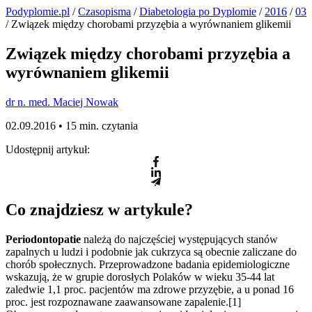
Podyplomie.pl
/
Czasopisma
/
Diabetologia po Dyplomie
/
2016
/
03
/ Związek między chorobami przyzębia a wyrównaniem glikemii
Związek między chorobami przyzębia a
wyrównaniem glikemii
dr n. med. Maciej Nowak
02.09.2016 •
15 min. czytania
Udostępnij artykuł:
Co znajdziesz w artykule?
Periodontopatie
należą do najczęściej występujących stanów
zapalnych u ludzi i podobnie jak cukrzyca są obecnie zaliczane do
chorób społecznych. Przeprowadzone badania epidemiologiczne
wskazują, że w grupie dorosłych Polaków w wieku 35-44 lat
zaledwie 1,1 proc. pacjentów ma zdrowe przyzębie, a u ponad 16
proc. jest rozpoznawane zaawansowane zapalenie.[1]