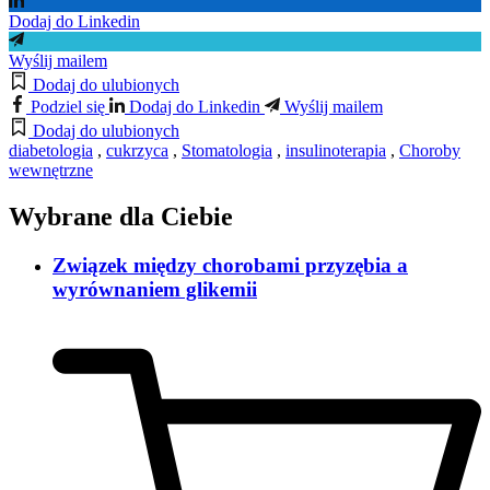
Dodaj do Linkedin
Wyślij mailem
Dodaj do ulubionych
Podziel się
Dodaj do Linkedin
Wyślij mailem
Dodaj do ulubionych
diabetologia
,
cukrzyca
,
Stomatologia
,
insulinoterapia
,
Choroby
wewnętrzne
Wybrane dla Ciebie
Związek między chorobami przyzębia a
wyrównaniem glikemii