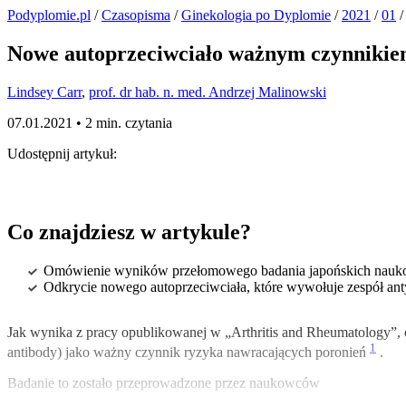
Podyplomie.pl
/
Czasopisma
/
Ginekologia po Dyplomie
/
2021
/
01
/
Nowe autoprzeciwciało ważnym czynnikie
Lindsey Carr
,
prof. dr hab. n. med. Andrzej Malinowski
07.01.2021 •
2 min. czytania
Udostępnij artykuł:
Co znajdziesz w artykule?
Omówienie wyników przełomowego badania japońskich naukow
Odkrycie nowego autoprzeciwciała, które wywołuje zespół an
Jak wynika z pracy opublikowanej w „Arthritis and Rheumatology”, 
1
antibody) jako ważny czynnik ryzyka nawracających poronień
.
Badanie to zostało przeprowadzone przez naukowców