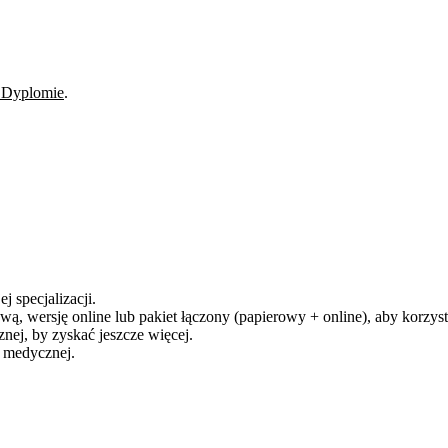
 Dyplomie
.
j specjalizacji.
ą, wersję online lub pakiet łączony (papierowy + online), aby korzysta
ej, by zyskać jeszcze więcej.
y medycznej.