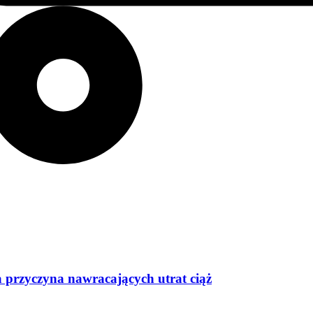
 przyczyna nawracających utrat ciąż