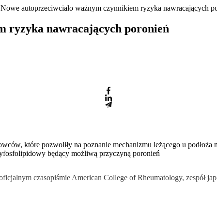
 Nowe autoprzeciwciało ważnym czynnikiem ryzyka nawracających p
m ryzyka nawracających poronień
ców, które pozwoliły na poznanie mechanizmu leżącego u podłoża n
tyfosfolipidowy będący możliwą przyczyną poronień
oficjalnym czasopiśmie American College of Rheumatology, zespół jap