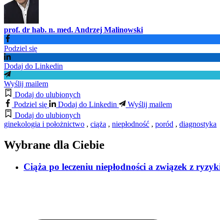
prof. dr hab. n. med. Andrzej Malinowski
Podziel się
Dodaj do Linkedin
Wyślij mailem
Dodaj do ulubionych
Podziel się
Dodaj do Linkedin
Wyślij mailem
Dodaj do ulubionych
ginekologia i położnictwo
,
ciąża
,
niepłodność
,
poród
,
diagnostyka
Wybrane dla Ciebie
Ciąża po leczeniu niepłodności a związek z ryz