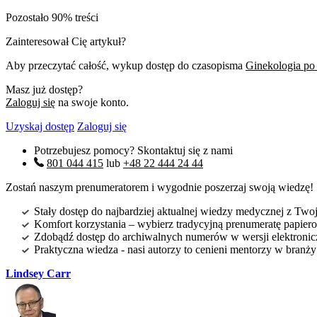
Pozostało 90% treści
Zainteresował Cię artykuł?
Aby przeczytać całość, wykup dostęp do czasopisma
Ginekologia po
Masz już dostęp?
Zaloguj się
na swoje konto.
Uzyskaj dostęp
Zaloguj się
Potrzebujesz pomocy? Skontaktuj się z nami
801 044 415
lub
+48 22 444 24 44
Zostań naszym prenumeratorem i wygodnie poszerzaj swoją wiedzę!
Stały dostęp do najbardziej aktualnej wiedzy medycznej z Twoje
Komfort korzystania – wybierz tradycyjną prenumeratę papierow
Zdobądź dostęp do archiwalnych numerów w wersji elektroniczn
Praktyczna wiedza - nasi autorzy to cenieni mentorzy w branż
Lindsey Carr