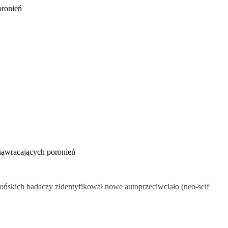
oronień
awracających poronień
ońskich badaczy zidentyfikował nowe autoprzeciwciało (neo-self