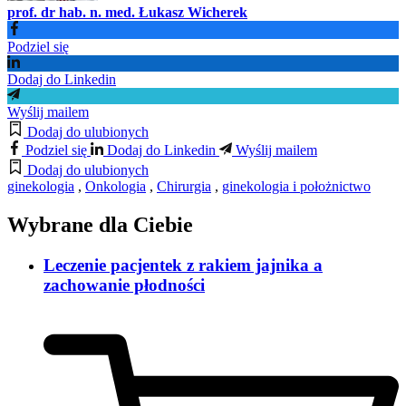
prof. dr hab. n. med. Łukasz Wicherek
Podziel się
Dodaj do Linkedin
Wyślij mailem
Dodaj do ulubionych
Podziel się
Dodaj do Linkedin
Wyślij mailem
Dodaj do ulubionych
ginekologia
,
Onkologia
,
Chirurgia
,
ginekologia i położnictwo
Wybrane dla Ciebie
Leczenie pacjentek z rakiem jajnika a
zachowanie płodności