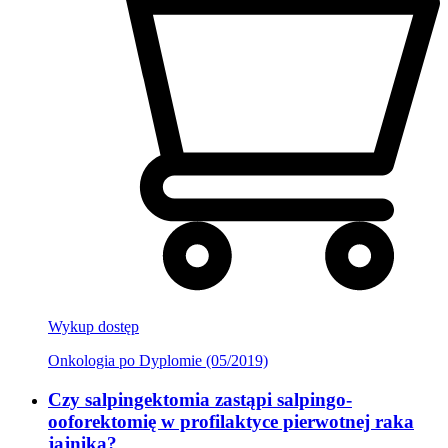
Wykup dostęp
Onkologia po Dyplomie (05/2019)
Czy salpingektomia zastąpi salpingo-
ooforektomię w profilaktyce pierwotnej raka
jajnika?