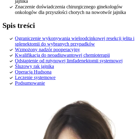
jajnika
Znaczenie doświadczenia chirurgicznego ginekologów
onkologów dla przyszłości chorych na nowotwór jajnika
Spis treści
Ograniczenie wykonywania wieloodcinkowej resekcji jelita i
splenektomii do wybranych przypadków
Wzmożony nadzór pooperacyjny
Kwalifikacja do neoadiuwantowej chemioterapii
Odstąpienie od rutynowej limfadenektomii systemowej
Śluzowy rak jajnika
Operacja Hudsona
Leczenie systemowe
Podsumowanie