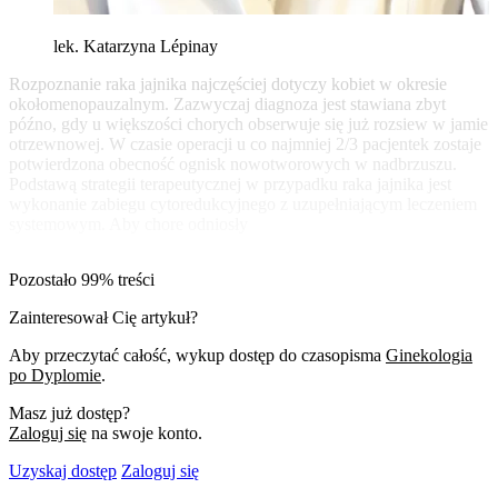
lek. Katarzyna Lépinay
Rozpoznanie raka jajnika najczęściej dotyczy kobiet w okresie
okołomenopauzalnym. Zazwyczaj diagnoza jest stawiana zbyt
późno, gdy u większości chorych obserwuje się już rozsiew w jamie
otrzewnowej. W czasie operacji u co najmniej 2/3 pacjentek zostaje
potwierdzona obecność ognisk nowotworowych w nadbrzuszu.
Podstawą strategii terapeutycznej w przypadku raka jajnika jest
wykonanie zabiegu cytoredukcyjnego z uzupełniającym leczeniem
systemowym. Aby chore odniosły
Pozostało 99% treści
Zainteresował Cię artykuł?
Aby przeczytać całość, wykup dostęp do czasopisma
Ginekologia
po Dyplomie
.
Masz już dostęp?
Zaloguj się
na swoje konto.
Uzyskaj dostęp
Zaloguj się