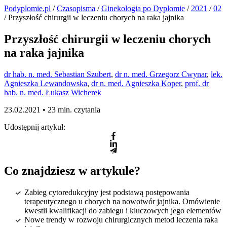
Podyplomie.pl
/
Czasopisma
/
Ginekologia po Dyplomie
/
2021
/
02
/ Przyszłość chirurgii w leczeniu chorych na raka jajnika
Przyszłość chirurgii w leczeniu chorych
na raka jajnika
dr hab. n. med. Sebastian Szubert
,
dr n. med. Grzegorz Cwynar
,
lek.
Agnieszka Lewandowska
,
dr n. med. Agnieszka Koper
,
prof. dr
hab. n. med. Łukasz Wicherek
23.02.2021 •
23 min. czytania
Udostępnij artykuł:
Co znajdziesz w artykule?
Zabieg cytoredukcyjny jest podstawą postępowania
terapeutycznego u chorych na nowotwór jajnika. Omówienie
kwestii kwalifikacji do zabiegu i kluczowych jego elementów
Nowe trendy w rozwoju chirurgicznych metod leczenia raka