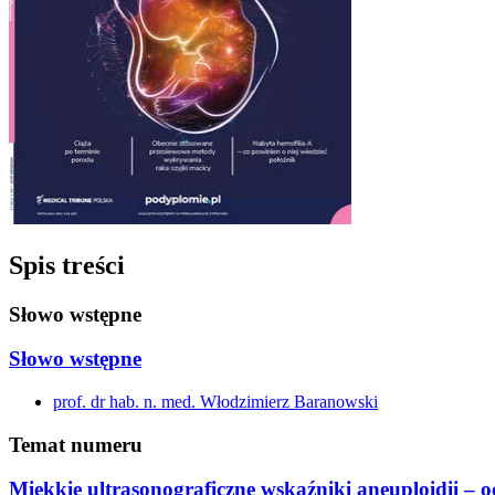
Spis treści
Słowo wstępne
Słowo wstępne
prof. dr hab. n. med. Włodzimierz Baranowski
Temat numeru
Miękkie ultrasonograficzne wskaźniki aneuploidii – o