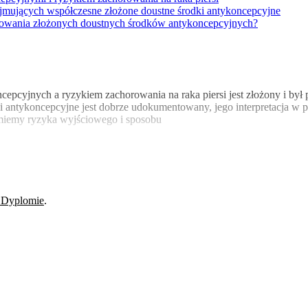
zyjmujących współczesne złożone doustne środki antykoncepcyjne
tosowania złożonych doustnych środków antykoncepcyjnych?
pcyjnych a ryzykiem zachorowania na raka piersi jest złożony i był
tki antykoncepcyjne jest dobrze udokumentowany, jego interpretacja w
umiemy ryzyka wyjściowego i sposobu
 Dyplomie
.