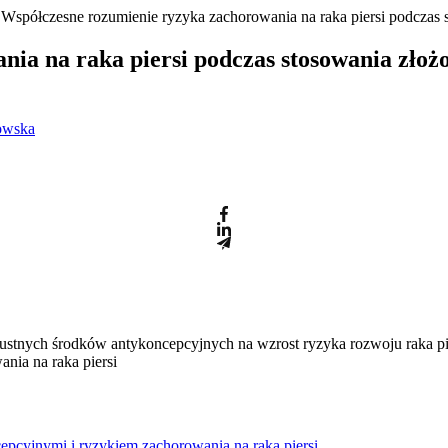
 Współczesne rozumienie ryzyka zachorowania na raka piersi podczas
ia na raka piersi podczas stosowania zło
kowska
stnych środków antykoncepcyjnych na wzrost ryzyka rozwoju raka pi
nia na raka piersi
pcyjnymi i ryzykiem zachorowania na raka piersi