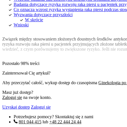
Badania dotyczące ryzyka rozwoju raka piersi u pacjentek pr
Co oznacza wzrost ryzyka wystąpienia raka piersi podczas s
Wyzwania dotyczące przyszłości
W skrócie
Wnioski
Związek między stosowaniem złożonych doustnych środków antykonce
ryzyka rozwoju raka piersi u pacjentek przyjmujących złożone table
wiedzieć, z czym porównujemy to zwiększone ryzyko. Jeśli nie roz
Pozostało 98% treści
Zainteresował Cię artykuł?
Aby przeczytać całość, wykup dostęp do czasopisma
Ginekologia po
Masz już dostęp?
Zaloguj się
na swoje konto.
Uzyskaj dostęp
Zaloguj się
Potrzebujesz pomocy? Skontaktuj się z nami
801 044 415
lub
+48 22 444 24 44