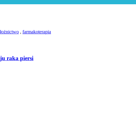
ołożnictwo
,
farmakoterapia
u raka piersi