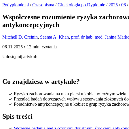
Podyplomie.pl
/
Czasopisma
/
Ginekologia po Dyplomie
/
2025
/
06
/
Współczesne rozumienie ryzyka zachorowan
antykoncepcyjnych
Mitchell D. Creinin
,
Seema A. Khan
,
prof. dr hab. med. Janina Mar
06.11.2025 •
12 min. czytania
Udostępnij artykuł:
Co znajdziesz w artykule?
Ryzyko zachorowania na raka piersi u kobiet w różnym wieku
Przegląd badań dotyczących wpływu stosowania złożonych dou
Poradnictwo antykoncepcyjne u kobiet z grup ryzyka zachorowa
Spis treści
Wczesne badania nad złożonymi doustnymi środkami antykonce