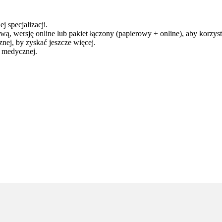
j specjalizacji.
ą, wersję online lub pakiet łączony (papierowy + online), aby korzysta
ej, by zyskać jeszcze więcej.
y medycznej.