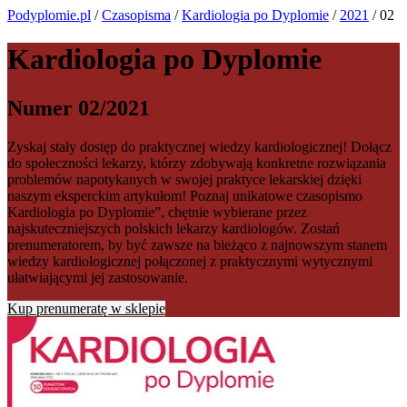
Podyplomie.pl
/
Czasopisma
/
Kardiologia po Dyplomie
/
2021
/ 02
Kardiologia po Dyplomie
Numer 02/2021
Zyskaj stały dostęp do praktycznej wiedzy kardiologicznej! Dołącz
do społeczności lekarzy, którzy zdobywają konkretne rozwiązania
problemów napotykanych w swojej praktyce lekarskiej dzięki
naszym eksperckim artykułom! Poznaj unikatowe czasopismo
Kardiologia po Dyplomie”, chętnie wybierane przez
najskuteczniejszych polskich lekarzy kardiologów. Zostań
prenumeratorem, by być zawsze na bieżąco z najnowszym stanem
wiedzy kardiologicznej połączonej z praktycznymi wytycznymi
ułatwiającymi jej zastosowanie.
Kup prenumeratę w sklepie