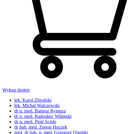
Wykup dostęp
lek. Karol Zbroński
lek. Michał Walczewski
dr n. med. Bartosz Rymuza
dr n. med. Radosław Wilimski
dr n. med. Piotr Scisło
dr hab. med. Zenon Huczek
prof. dr hab. n. med. Grzegorz Opolski