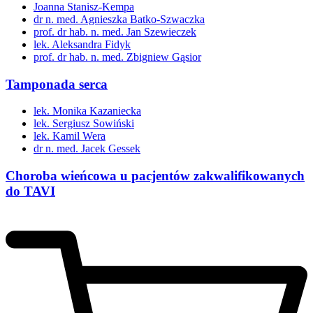
Joanna Stanisz-Kempa
dr n. med. Agnieszka Batko-Szwaczka
prof. dr hab. n. med. Jan Szewieczek
lek. Aleksandra Fidyk
prof. dr hab. n. med. Zbigniew Gąsior
Tamponada serca
lek. Monika Kazaniecka
lek. Sergiusz Sowiński
lek. Kamil Wera
dr n. med. Jacek Gessek
Choroba wieńcowa u pacjentów zakwalifikowanych
do TAVI