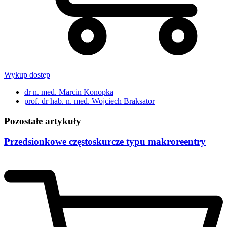
Wykup dostęp
dr n. med. Marcin Konopka
prof. dr hab. n. med. Wojciech Braksator
Pozostałe artykuły
Przedsionkowe częstoskurcze typu makroreentry