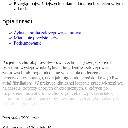
Przegląd najważniejszych badań i aktualnych zaleceń w tym
zakresie
Spis treści
Żylna choroba zakrzepowo-zatorowa
Migotanie przedsionków
Podsumowanie
Pacjenci z chorobą nowotworową cechują się zwiększonym
ryzykiem występowania żylnych incydentów zakrzepowo-
zatorowych lub mogą mieć inne wskazania do leczenia
przeciwzakrzepowego, takie jak migotanie przedsionków (AF –
atrial fibrillation). W praktyce klinicznej leczenie przeciwkrzepliwe
najczęściej dotyczy chorych onkologicznych, u których po
rozpoznaniu nowotworu zachodzi potrzeba rozpoczęcia takiej
terapii, oraz rzadziej pacjentów przyjmujących antykoagulanty w
okresie diagnostyki
Pozostało 99% treści
Zainteresował Cię artykuł?