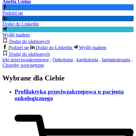
Anetta Undas
Podziel się
Dodaj do Linkedin
Wyślij mailem
Dodaj do ulubionych
Podziel się
Dodaj do Linkedin
Wyślij mailem
Dodaj do ulubionych
leki przeciwzakrzepowe
,
Onkologia
,
kardiologia
,
farmakoterapia
,
Choroby wewnętrzne
Wybrane dla Ciebie
Profilaktyka przeciwzakrzepowa u pacjenta
onkologicznego