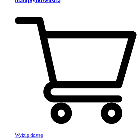
małopłytkowością
Wykup dostęp