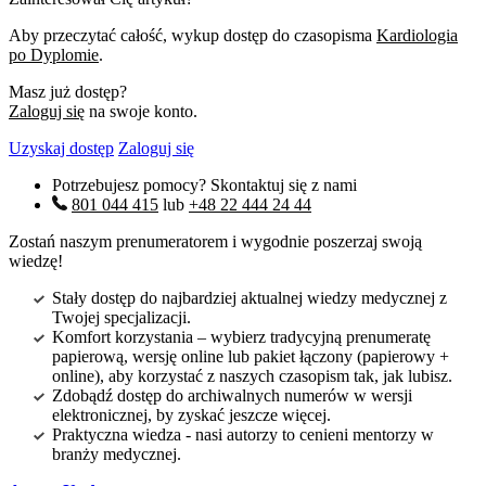
Aby przeczytać całość, wykup dostęp do czasopisma
Kardiologia
po Dyplomie
.
Masz już dostęp?
Zaloguj się
na swoje konto.
Uzyskaj dostęp
Zaloguj się
Potrzebujesz pomocy? Skontaktuj się z nami
801 044 415
lub
+48 22 444 24 44
Zostań naszym prenumeratorem i wygodnie poszerzaj swoją
wiedzę!
Stały dostęp do najbardziej aktualnej wiedzy medycznej z
Twojej specjalizacji.
Komfort korzystania – wybierz tradycyjną prenumeratę
papierową, wersję online lub pakiet łączony (papierowy +
online), aby korzystać z naszych czasopism tak, jak lubisz.
Zdobądź dostęp do archiwalnych numerów w wersji
elektronicznej, by zyskać jeszcze więcej.
Praktyczna wiedza - nasi autorzy to cenieni mentorzy w
branży medycznej.