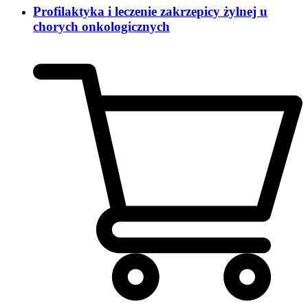
Profilaktyka i leczenie zakrzepicy żylnej u
chorych onkologicznych