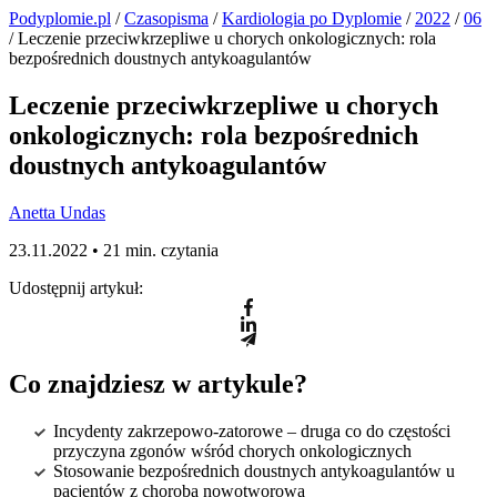
Podyplomie.pl
/
Czasopisma
/
Kardiologia po Dyplomie
/
2022
/
06
/ Leczenie przeciwkrzepliwe u chorych onkologicznych: rola
bezpośrednich doustnych antykoagulantów
Leczenie przeciwkrzepliwe u chorych
onkologicznych: rola bezpośrednich
doustnych antykoagulantów
Anetta Undas
23.11.2022 •
21 min. czytania
Udostępnij artykuł:
Co znajdziesz w artykule?
Incydenty zakrzepowo-zatorowe – druga co do częstości
przyczyna zgonów wśród chorych onkologicznych
Stosowanie bezpośrednich doustnych antykoagulantów u
pacjentów z chorobą nowotworową