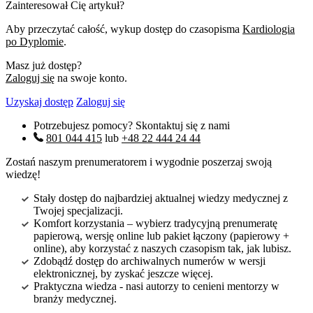
Zainteresował Cię artykuł?
Aby przeczytać całość, wykup dostęp do czasopisma
Kardiologia
po Dyplomie
.
Masz już dostęp?
Zaloguj się
na swoje konto.
Uzyskaj dostęp
Zaloguj się
Potrzebujesz pomocy? Skontaktuj się z nami
801 044 415
lub
+48 22 444 24 44
Zostań naszym prenumeratorem i wygodnie poszerzaj swoją
wiedzę!
Stały dostęp do najbardziej aktualnej wiedzy medycznej z
Twojej specjalizacji.
Komfort korzystania – wybierz tradycyjną prenumeratę
papierową, wersję online lub pakiet łączony (papierowy +
online), aby korzystać z naszych czasopism tak, jak lubisz.
Zdobądź dostęp do archiwalnych numerów w wersji
elektronicznej, by zyskać jeszcze więcej.
Praktyczna wiedza - nasi autorzy to cenieni mentorzy w
branży medycznej.