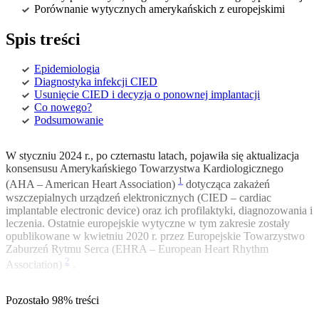
Porównanie wytycznych amerykańskich z europejskimi
Spis treści
Epidemiologia
Diagnostyka infekcji CIED
Usunięcie CIED i decyzja o ponownej implantacji
Co nowego?
Podsumowanie
W styczniu 2024 r., po czternastu latach, pojawiła się aktualizacja
konsensusu Amerykańskiego Towarzystwa Kardiologicznego
1
(AHA – American Heart Association)
dotycząca zakażeń
wszczepialnych urządzeń elektronicznych (CIED – cardiac
implantable electronic device) oraz ich profilaktyki, diagnozowania i
leczenia. Ostatnie europejskie wytyczne w tym zakresie zostały
opublikowane w kwietniu 2020 r. przez Europejskie Towarzystwo
Zaburzeń Rytmu Serca (EHRA – European Heart Rhythm
2
Association)
.
Pozostało 98% treści