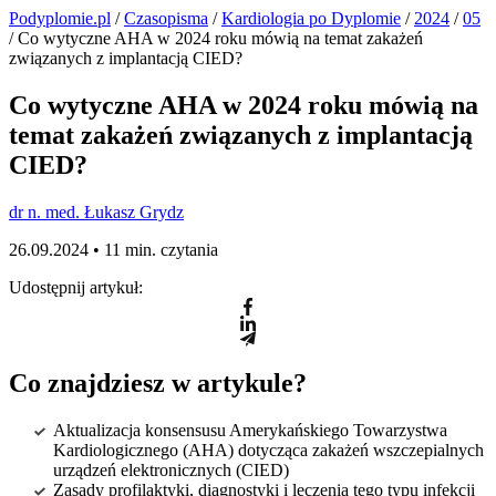
Podyplomie.pl
/
Czasopisma
/
Kardiologia po Dyplomie
/
2024
/
05
/ Co wytyczne AHA w 2024 roku mówią na temat zakażeń
związanych z implantacją CIED?
Co wytyczne AHA w 2024 roku mówią na
temat zakażeń związanych z implantacją
CIED?
dr n. med. Łukasz Grydz
26.09.2024 •
11 min. czytania
Udostępnij artykuł:
Co znajdziesz w artykule?
Aktualizacja konsensusu Amerykańskiego Towarzystwa
Kardiologicznego (AHA) dotycząca zakażeń wszczepialnych
urządzeń elektronicznych (CIED)
Zasady profilaktyki, diagnostyki i leczenia tego typu infekcji