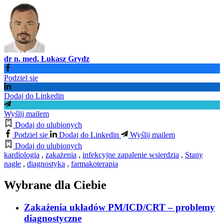
dr n. med. Łukasz Grydz
Podziel się
Dodaj do Linkedin
Wyślij mailem
Dodaj do ulubionych
Podziel się
Dodaj do Linkedin
Wyślij mailem
Dodaj do ulubionych
kardiologia
,
zakażenia
,
infekcyjne zapalenie wsierdzia
,
Stany
nagłe
,
diagnostyka
,
farmakoterapia
Wybrane dla Ciebie
Zakażenia układów PM/ICD/CRT – problemy
diagnostyczne