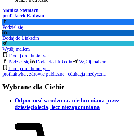
Monika Stelmach
prof. Jacek Radwan
Podziel się
Dodaj do Linkedin
Wyślij mailem
Dodaj do ulubionych
Podziel się
Dodaj do Linkedin
Wyślij mailem
Dodaj do ulubionych
profilaktyka
,
zdrowie publiczne
,
edukacja medyczna
Wybrane dla Ciebie
Odporność wrodzona: niedoceniana przez
dziesięciolecia, lecz niezapomniana