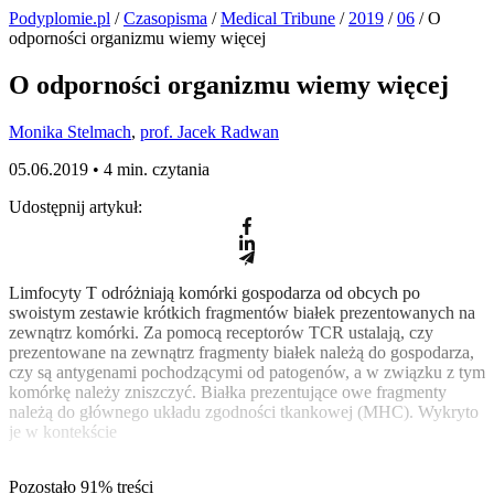
Podyplomie.pl
/
Czasopisma
/
Medical Tribune
/
2019
/
06
/ O
odporności organizmu wiemy więcej
O odporności organizmu wiemy więcej
Monika Stelmach
,
prof. Jacek Radwan
05.06.2019 •
4 min. czytania
Udostępnij artykuł:
Limfocyty T odróżniają komórki gospodarza od obcych po
swoistym zestawie krótkich fragmentów białek prezentowanych na
zewnątrz komórki. Za pomocą receptorów TCR ustalają, czy
prezentowane na zewnątrz fragmenty białek należą do gospodarza,
czy są antygenami pochodzącymi od patogenów, a w związku z tym
komórkę należy zniszczyć. Białka prezentujące owe fragmenty
należą do głównego układu zgodności tkankowej (MHC). Wykryto
je w kontekście
Pozostało 91% treści