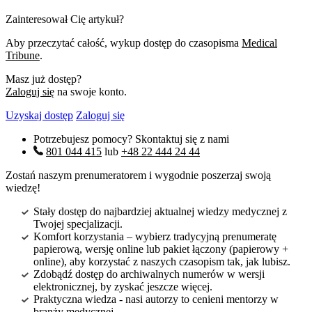
Zainteresował Cię artykuł?
Aby przeczytać całość, wykup dostęp do czasopisma
Medical
Tribune
.
Masz już dostęp?
Zaloguj się
na swoje konto.
Uzyskaj dostęp
Zaloguj się
Potrzebujesz pomocy? Skontaktuj się z nami
801 044 415
lub
+48 22 444 24 44
Zostań naszym prenumeratorem i wygodnie poszerzaj swoją
wiedzę!
Stały dostęp do najbardziej aktualnej wiedzy medycznej z
Twojej specjalizacji.
Komfort korzystania – wybierz tradycyjną prenumeratę
papierową, wersję online lub pakiet łączony (papierowy +
online), aby korzystać z naszych czasopism tak, jak lubisz.
Zdobądź dostęp do archiwalnych numerów w wersji
elektronicznej, by zyskać jeszcze więcej.
Praktyczna wiedza - nasi autorzy to cenieni mentorzy w
branży medycznej.