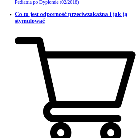
Pediatria po Dyplomie (02/2018)
Co to jest odporność przeciwzakaźna i jak ją
stymulować