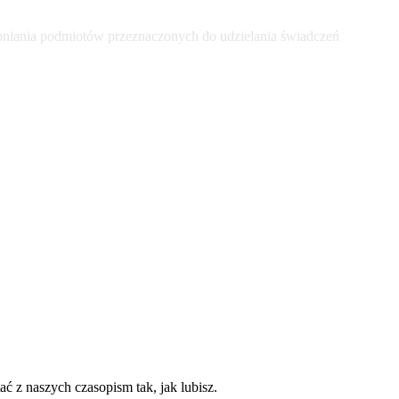
bniania podmiotów przeznaczonych do udzielania świadczeń
ć z naszych czasopism tak, jak lubisz.