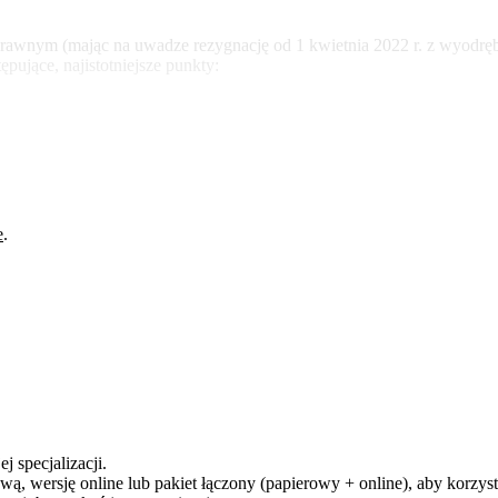
rawnym (mając na uwadze rezygnację od 1 kwietnia 2022 r. z wyodrę
ujące, najistotniejsze punkty:
e
.
j specjalizacji.
ą, wersję online lub pakiet łączony (papierowy + online), aby korzysta