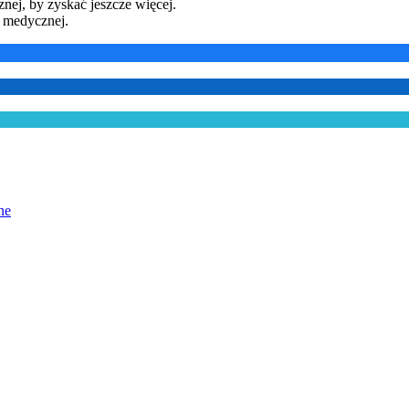
ej, by zyskać jeszcze więcej.
y medycznej.
ne