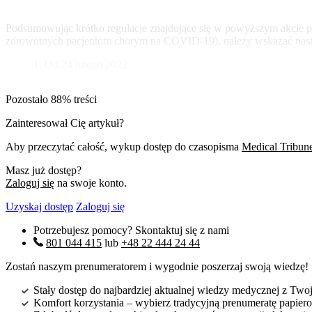
Podsumowując krótko regulacje znajdujące się w powyższym akcie p
zdrowotnych pacjentom chorym na COVID-19), należy wskazać następ
Od 24 lutego 2022
Pozostało 88% treści
Zainteresował Cię artykuł?
Aby przeczytać całość, wykup dostęp do czasopisma
Medical Tribun
Masz już dostęp?
Zaloguj się
na swoje konto.
Uzyskaj dostęp
Zaloguj się
Potrzebujesz pomocy? Skontaktuj się z nami
801 044 415
lub
+48 22 444 24 44
Zostań naszym prenumeratorem i wygodnie poszerzaj swoją wiedzę!
Stały dostęp do najbardziej aktualnej wiedzy medycznej z Twoje
Komfort korzystania – wybierz tradycyjną prenumeratę papierow