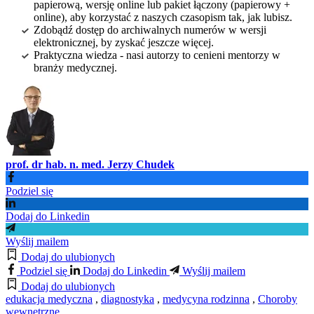
papierową, wersję online lub pakiet łączony (papierowy +
online), aby korzystać z naszych czasopism tak, jak lubisz.
Zdobądź dostęp do archiwalnych numerów w wersji
elektronicznej, by zyskać jeszcze więcej.
Praktyczna wiedza - nasi autorzy to cenieni mentorzy w
branży medycznej.
prof. dr hab. n. med. Jerzy Chudek
Podziel się
Dodaj do Linkedin
Wyślij mailem
Dodaj do ulubionych
Podziel się
Dodaj do Linkedin
Wyślij mailem
Dodaj do ulubionych
edukacja medyczna
,
diagnostyka
,
medycyna rodzinna
,
Choroby
wewnętrzne