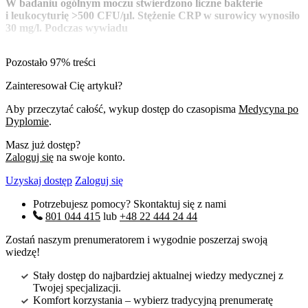
W badaniu ogólnym moczu stwierdzono liczne bakterie
i leukocyturię >500 CFU/μl. Stężenie CRP w surowicy wynosiło
30 mg/l. Podczas wywiadu
Pozostało 97% treści
Zainteresował Cię artykuł?
Aby przeczytać całość, wykup dostęp do czasopisma
Medycyna po
Dyplomie
.
Masz już dostęp?
Zaloguj się
na swoje konto.
Uzyskaj dostęp
Zaloguj się
Potrzebujesz pomocy? Skontaktuj się z nami
801 044 415
lub
+48 22 444 24 44
Zostań naszym prenumeratorem i wygodnie poszerzaj swoją
wiedzę!
Stały dostęp do najbardziej aktualnej wiedzy medycznej z
Twojej specjalizacji.
Komfort korzystania – wybierz tradycyjną prenumeratę