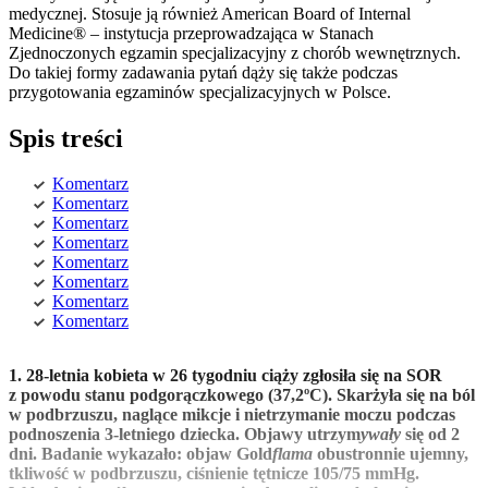
medycznej. Stosuje ją również American Board of Internal
Medicine® – instytucja przeprowadzająca w Stanach
Zjednoczonych egzamin specjalizacyjny z chorób wewnętrznych.
Do takiej formy zadawania pytań dąży się także podczas
przygotowania egzaminów specjalizacyjnych w Polsce.
Spis treści
Komentarz
Komentarz
Komentarz
Komentarz
Komentarz
Komentarz
Komentarz
Komentarz
1. 28-letnia kobieta w 26 tygodniu ciąży zgłosiła się na SOR
z powodu stanu podgorączkowego (37,2ºC). Skarżyła się na ból
w podbrzuszu, naglące mikcje i nietrzymanie moczu podczas
podnoszenia 3-letniego dziecka. Objawy utrzym
ywały
się od 2
dni. Badanie wykazało: objaw Gold
flama
obustronnie ujemny,
tkliwość w podbrzuszu, ciśnienie tętnicze 105/75 mmHg.