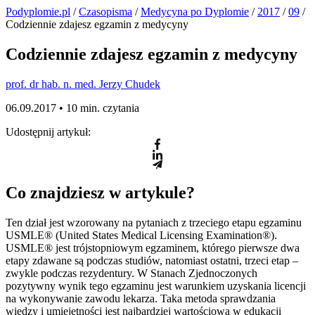
Podyplomie.pl
/
Czasopisma
/
Medycyna po Dyplomie
/
2017
/
09
/
Codziennie zdajesz egzamin z medycyny
Codziennie zdajesz egzamin z medycyny
prof. dr hab. n. med. Jerzy Chudek
06.09.2017 •
10 min. czytania
Udostępnij artykuł:
Co znajdziesz w artykule?
Ten dział jest wzorowany na pytaniach z trzeciego etapu egzaminu
USMLE® (United States Medical Licensing Examination®).
USMLE® jest trójstopniowym egzaminem, którego pierwsze dwa
etapy zdawane są podczas studiów, natomiast ostatni, trzeci etap –
zwykle podczas rezydentury. W Stanach Zjednoczonych
pozytywny wynik tego egzaminu jest warunkiem uzyskania licencji
na wykonywanie zawodu lekarza. Taka metoda sprawdzania
wiedzy i umiejętności jest najbardziej wartościowa w edukacji