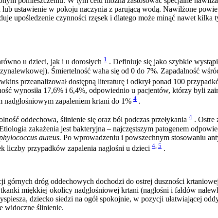
ym pomieszczeniu. W tym celu można zastosować specjalne nawilżacze
 lub ustawienie w pokoju naczynia z parującą wodą. Nawilżone powiet
uje upośledzenie czynności rzęsek i dlatego może minąć nawet kilka 
1
arówno u dzieci, jak i u dorosłych
. Definiuje się jako szybkie wystąp
ynalewkowej). Śmiertelność waha się od 0 do 7%. Zapadalność wśród 
wkins przeanalizował dostępną literaturę i odkrył ponad 100 przypadk
ść wynosiła 17,6% i 6,4%, odpowiednio u pacjentów, którzy byli zai
4
trym nadgłośniowym zapaleniem krtani do 1%
.
4
lność oddechowa, ślinienie się oraz ból podczas przełykania
. Ostre
. Etiologia zakażenia jest bakteryjna – najczęstszym patogenem odpow
aphylococcus aureus.
Po wprowadzeniu i powszechnym stosowaniu ant
4
,
5
k liczby przypadków zapalenia nagłośni u dzieci
.
ekcji górnych dróg oddechowych dochodzi do ostrej duszności krtaniowe
tkanki miękkiej okolicy nadgłośniowej krtani (nagłośni i fałdów nal
yspiesza, dziecko siedzi na ogół spokojnie, w pozycji ułatwiającej od
e widoczne ślinienie.