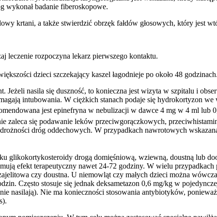
og wykonał badanie fiberoskopowe.
y krtani, a także stwierdzić obrzęk fałdów głosowych, który jest wt
aj leczenie rozpoczyna lekarz pierwszego kontaktu.
iększości dzieci szczekający kaszel łagodnieje po około 48 godzinach
. Jeżeli nasila się duszność, to konieczna jest wizyta w szpitalu i obs
 wymagają intubowania. W ciężkich stanach podaje się hydrokortyzon w
ekomendowana jest epinefryna w nebulizacji w dawce 4 mg w 4 ml lub 
e zaleca się podawanie leków przeciwgorączkowych, przeciwhistamin
enę drożności dróg oddechowych. W przypadkach nawrotowych wskazana
u glikokortykosteroidy drogą domięśniową, wziewną, doustną lub dood
zymują efekt terapeutyczny nawet 24-72 godziny. W wielu przypadkach
ozajelitowa czy doustna. U niemowląt czy małych dzieci można wówcz
zin. Często stosuje się jednak deksametazon 0,6 mg/kg w pojedyncze
ę nie nasilają). Nie ma konieczności stosowania antybiotyków, poniew
s).