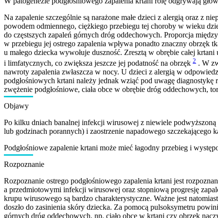
W patogenezie podgłośniowego zapalenia krtani rolę odgrywają główn
Na zapalenie szczególnie są narażone małe dzieci z alergią oraz z 
powodem odmiennego, ciężkiego przebiegu tej choroby w wieku dziecię
do częstszych zapaleń górnych dróg oddechowych. Proporcja między św
w przebiegu jej ostrego zapalenia wpływa ponadto znaczny obrzęk tk
u małego dziecka wywołuje duszność. Zresztą w obrębie całej krtani
2
i limfatycznych, co zwiększa jeszcze jej podatność na obrzęk
. W zwi
nawroty zapalenia zwłaszcza w nocy. U dzieci z alergią w odpowied
podgłośniowych krtani należy jednak wziąć pod uwagę diagnostykę r
zwężenie podgłośniowe, ciała obce w obrębie dróg oddechowych, tor
Objawy
Po kilku dniach banalnej infekcji wirusowej z niewiele podwyższoną
lub godzinach porannych) i zaostrzenie napadowego szczekającego kasz
Podgłośniowe zapalenie krtani może mieć łagodny przebieg i występo
Rozpoznanie
Rozpoznanie ostrego podgłośniowego zapalenia krtani jest rozpozn
a przedmiotowymi infekcji wirusowej oraz stopniową progresję zapa
krupu wirusowego są bardzo charakterystyczne. Ważne jest natomiast,
doszło do zasinienia skóry dziecka. Za pomocą pulsoksymetru powini
górnych dróg oddechowych, np. ciało obce w krtani czy obrzęk naczy