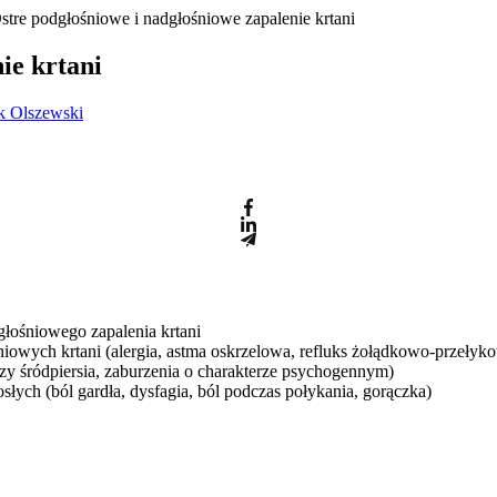
stre podgłośniowe i nadgłośniowe zapalenie krtani
ie krtani
ek Olszewski
łośniowego zapalenia krtani
owych krtani (alergia, astma oskrzelowa, refluks żołądkowo-przełyk
zy śródpiersia, zaburzenia o charakterze psychogennym)
łych (ból gardła, dysfagia, ból podczas połykania, gorączka)