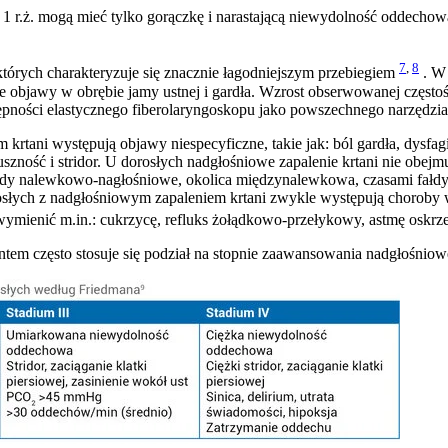
 1 r.ż. mogą mieć tylko gorączkę i narastającą niewydolność oddechową, 
7
,
8
tórych charakteryzuje się znacznie łagodniejszym przebiegiem
. W 
te objawy w obrębie jamy ustnej i gardła. Wzrost obserwowanej częst
ępności elastycznego fiberolaryngoskopu jako powszechnego narzędzia
tani występują objawy niespecyficzne, takie jak: ból gardła, dysfagia
uszność i stridor. U dorosłych nadgłośniowe zapalenie krtani nie obejm
 fałdy nalewkowo-nagłośniowe, okolica międzynalewkowa, czasami fałd
słych z nadgłośniowym zapaleniem krtani zwykle występują choroby 
wymienić m.in.: cukrzycę, refluks żołądkowo-przełykowy, astmę oskrz
tem często stosuje się podział na stopnie zaawansowania nadgłośniowe