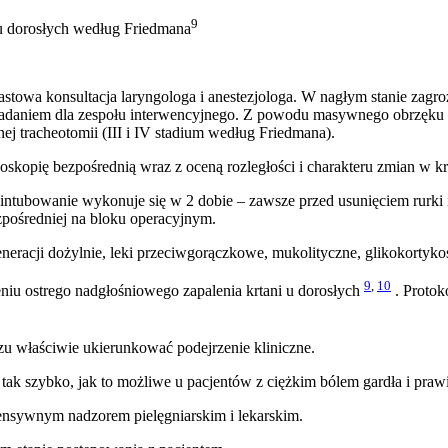
9
) u dorosłych według Friedmana
stowa konsultacja laryngologa i anestezjologa. W nagłym stanie zagro
zadaniem dla zespołu interwencyjnego. Z powodu masywnego obrzęku tka
 tracheotomii (III i IV stadium według Friedmana).
kopię bezpośrednią wraz z oceną rozległości i charakteru zmian w kr
ozintubowanie wykonuje się w 2 dobie – zawsze przed usunięciem rurki
zpośredniej na bloku operacyjnym.
eracji dożylnie, leki przeciwgorączkowe, mukolityczne, glikokortykos
9
,
10
eniu ostrego nadgłośniowego zapalenia krtani u dorosłych
. Protok
u właściwie ukierunkować podejrzenie kliniczne.
tak szybko, jak to możliwe u pacjentów z ciężkim bólem gardła i pra
ntensywnym nadzorem pielęgniarskim i lekarskim.