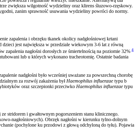
 powietrza i regularnie wietrzyć mieszkanie. Alternatywą dla
rze zwiększa wilgotność wydzieliny oraz klirens śluzowo-rzęskowy.
tygodni, zanim sprawność usuwania wydzieliny powróci do normy.
ienie zapalenia i obrzęku tkanek okolicy nadgłośniowej krtani
dzieci jest największa w przedziale wiekowym 3-6 lat z równą
4
ów zapalenia nagłośni dorosłych ze śmiertelnością na poziomie 32%
ntubowani lub u których wykonano tracheotomię. Ostatnie badania
 zapalenie nadgłośni było wcześniej uważane za powszechną chorobę
iedzialnym za rozwój zakażenia był
Haemophilus influenzae
typu b
ybiotyków oraz szczepionki przeciwko
Haemophilus influenzae
typu
j ze stridorem i gwałtownym pogorszeniem stanu klinicznego.
ewkowo-nagłośniowych). Obrzęk nagłośni w kierunku tylno-dolnym
dychanie (pochylone ku przodowi z głową odchyloną do tyłu). Pojawia