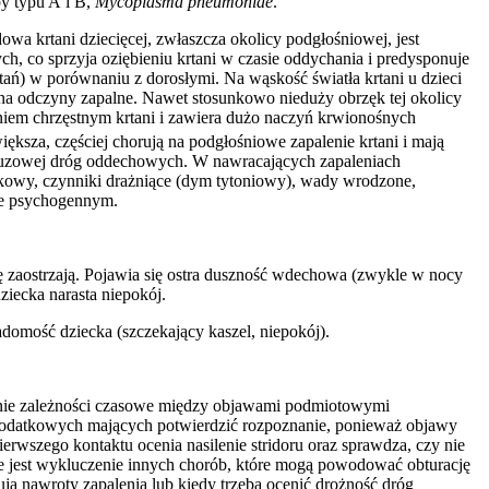
py typu A i B,
Mycoplasma pneumoniae
.
a krtani dziecięcej, zwłaszcza okolicy podgłośniowej, jest
h, co sprzyja oziębieniu krtani w czasie oddychania i predysponuje
tań) w porównaniu z dorosłymi. Na wąskość światła krtani u dzieci
a na odczyny zapalne. Nawet stosunkowo nieduży obrzęk tej okolicy
aniem chrzęstnym krtani i zawiera dużo naczyń krwionośnych
iększa, częściej chorują na podgłośniowe zapalenie krtani i mają
 śluzowej dróg oddechowych. W nawracających zapaleniach
ykowy, czynniki drażniące (dym tytoniowy), wady wrodzone,
rze psychogennym.
ę zaostrzają. Pojawia się ostra duszność wdechowa (zwykle w nocy
ziecka narasta niepokój.
domość dziecka (szczekający kaszel, niepokój).
ednie zależności czasowe między objawami podmiotowymi
ń dodatkowych mających potwierdzić rozpoznanie, ponieważ objawy
erwszego kontaktu ocenia nasilenie stridoru oraz sprawdza, czy nie
ne jest wykluczenie innych chorób, które mogą powodować obturację
ją nawroty zapalenia lub kiedy trzeba ocenić drożność dróg