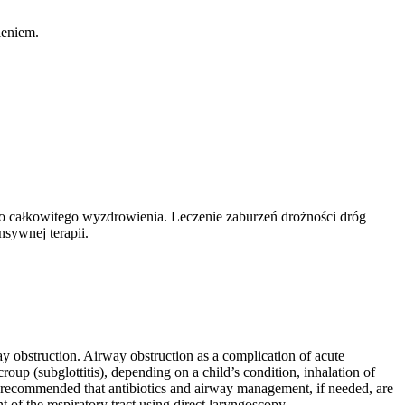
ieniem.
 do całkowitego wyzdrowienia. Leczenie zaburzeń drożności dróg
sywnej terapii.
way obstruction. Airway obstruction as a complication of acute
roup (subglottitis), depending on a child’s condition, inhalation of
 is recommended that antibiotics and airway management, if needed, are
of the respiratory tract using direct laryngoscopy.