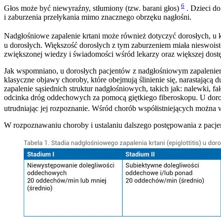
6
Głos może być niewyraźny, stłumiony (tzw. barani głos)
. Dzieci do
i zaburzenia przełykania mimo znacznego obrzęku nagłośni.
Nadgłośniowe zapalenie krtani może również dotyczyć dorosłych, u k
u dorosłych. Większość dorosłych z tym zaburzeniem miała nieswois
zwiększonej wiedzy i świadomości wśród lekarzy oraz większej dost
Jak wspomniano, u dorosłych pacjentów z nadgłośniowym zapaleniem kr
klasyczne objawy choroby, które obejmują ślinienie się, narastającą d
zapalenie sąsiednich struktur nadgłośniowych, takich jak: nalewki,
odcinka dróg oddechowych za pomocą giętkiego fiberoskopu. U doro
utrudniając jej rozpoznanie. Wśród chorób współistniejących można 
W rozpoznawaniu choroby i ustalaniu dalszego postępowania z pacjen