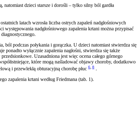
natomiast dzieci starsze i dorośli – tylko silny ból gardła
ostatnich latach wzrosła liczba ostrych zapaleń nadgłośniowych
ości występowania nadgłośniowego zapalenia krtani można przypisać
 diagnostycznego.
, ból podczas połykania i gorączka. U dzieci natomiast stwierdza się
uje ponadto wyłącznie zapalenia nagłośni, stwierdza się także
y przedsionkowe. Uzasadniona jest więc ocena całego górnego
współistniejące, które mogą naśladować objawy choroby, dodatkowo
6
,
8
elową i przewlekłą obturacyjną chorobę płuc
.
go zapalenia krtani według Friedmana (tab. 1).