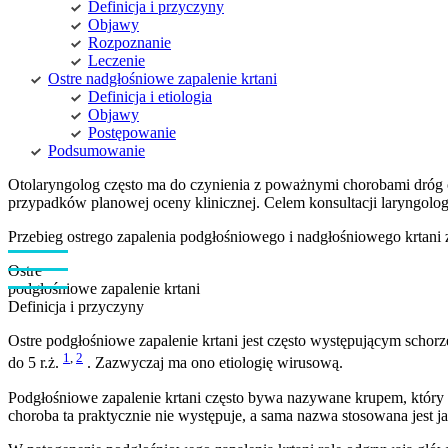
Definicja i przyczyny
Objawy
Rozpoznanie
Leczenie
Ostre nadgłośniowe zapalenie krtani
Definicja i etiologia
Objawy
Postępowanie
Podsumowanie
Otolaryngolog często ma do czynienia z poważnymi chorobami dróg o
przypadków planowej oceny klinicznej. Celem konsultacji laryngologi
Przebieg ostrego zapalenia podgłośniowego i nadgłośniowego krtani 
Ostre
podgłośniowe zapalenie krtani
Definicja i przyczyny
Ostre podgłośniowe zapalenie krtani jest często występującym schor
1
,
2
do 5 r.ż.
. Zazwyczaj ma ono etiologię wirusową.
Podgłośniowe zapalenie krtani często bywa nazywane krupem, który 
choroba ta praktycznie nie występuje, a sama nazwa stosowana jest