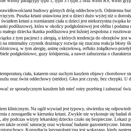
ie wirusy paragrypy typu 1, typu 3 i typu 2 oraz wirus RS, wirus gry
nieprawidłowościami budowy górnych dróg oddechowych. Odmienna budow
cym. Puszka krtani ustawiona jest u dzieci dużo wyżej niż u dorosłyc
iatłem krtani a rozmiarami ciała u dzieci jest niekorzystna (wąska kr
anki podśluzowej, która w okolicy podgłośniowej jest obfita i podatn
 u małego dziecka tkanka podśluzowa jest luźniej zespolona z rusztow
ązku z tym pacjenci z alergią, u których tendencja do obrzęków jest w
zi na minimalny czynnik drażniący rozwija się znaczna reakcja błony
óżnicową, w tym alergię, astmę oskrzelową, refluks żołądkowo-przeł
biele podgłośniowe, guzy śródpiersia, a nawet zaburzenia o charakte
 temperaturą ciała, katarem oraz suchym kaszlem objawy chorobowe si
lu oraz świst oddechowy (stridor). Głos jest czysty, bez chrypki. U d
wać ze sporadycznym kaszlem lub mieć ostry przebieg i zaburzać świa
aniem klinicznym. Na ogół wywiad jest typowy, stwierdza się odpowi
lenia z nosogardła w kierunku krtani. Zwykle nie wykonuje się bada
 aby podczas wizyty lekarskiej dziecko czuło się bezpieczne. Lekarz pi
en także ocenić saturację oraz wykonać badanie gazometryczne. Istot
nioruchowy. Konsultacja laryngologiczna jest wskazana, kiedy następu