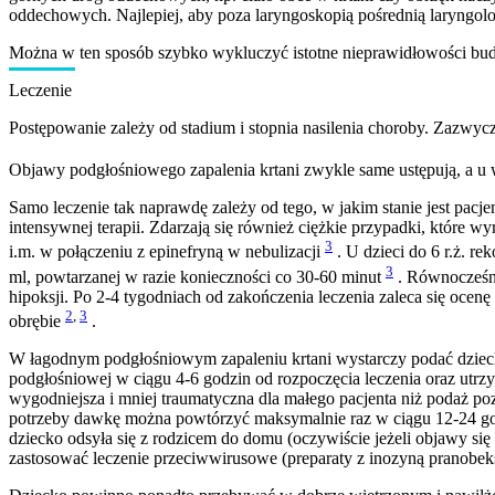
oddechowych. Najlepiej, aby poza laryngoskopią pośrednią laryngol
Można w ten sposób szybko wykluczyć istotne nieprawidłowości budow
Leczenie
Postępowanie zależy od stadium i stopnia nasilenia choroby. Zazwycz
Objawy podgłośniowego zapalenia krtani zwykle same ustępują, a u w
Samo leczenie tak naprawdę zależy od tego, w jakim stanie jest pacjent
intensywnej terapii. Zdarzają się również ciężkie przypadki, które
3
i.m. w połączeniu z epinefryną w nebulizacji
. U dzieci do 6 r.ż. r
3
ml, powtarzanej w razie konieczności co 30-60 minut
. Równocześni
hipoksji. Po 2-4 tygodniach od zakończenia leczenia zaleca się oc
2
,
3
obrębie
.
W łagodnym podgłośniowym zapaleniu krtani wystarczy podać dzieck
podgłośniowej w ciągu 4-6 godzin od rozpoczęcia leczenia oraz utr
wygodniejsza i mniej traumatyczna dla małego pacjenta niż podaż p
potrzeby dawkę można powtórzyć maksymalnie raz w ciągu 12-24 god
dziecko odsyła się z rodzicem do domu (oczywiście jeżeli objawy si
zastosować leczenie przeciwwirusowe (preparaty z inozyną pranobek