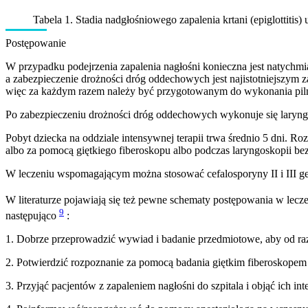
Tabela 1. Stadia nadgłośniowego zapalenia krtani (epiglottitis
Postępowanie
W przypadku podejrzenia zapalenia nagłośni konieczna jest natychmia
a zabezpieczenie drożności dróg oddechowych jest najistotniejszym 
więc za każdym razem należy być przygotowanym do wykonania pilnej
Po zabezpieczeniu drożności dróg oddechowych wykonuje się laryngos
Pobyt dziecka na oddziale intensywnej terapii trwa średnio 5 dni. R
albo za pomocą giętkiego fiberoskopu albo podczas laryngoskopii be
W leczeniu wspomagającym można stosować cefalosporyny II i III gen
W literaturze pojawiają się też pewne schematy postępowania w lecz
9
następująco
:
1. Dobrze przeprowadzić wywiad i badanie przedmiotowe, aby od raz
2. Potwierdzić rozpoznanie za pomocą badania giętkim fiberoskopem 
3. Przyjąć pacjentów z zapaleniem nagłośni do szpitala i objąć ich i