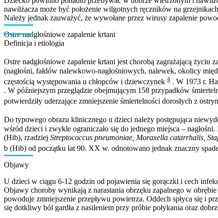
Dziecko powinno ponadto przebywać w dobrze wietrzonym i nawilżon
nawilżacza może być położenie wilgotnych ręczników na grzejnikach
Należy jednak zauważyć, że wywołane przez wirusy zapalenie powod
Ostre nadgłośniowe zapalenie krtani
Definicja i etiologia
Ostre nadgłośniowe zapalenie krtani jest chorobą zagrażającą życiu z
(nagłośni, fałdów nalewkowo-nagłośniowych, nalewek, okolicy międz
4
częstością występowania u chłopców i dziewczynek
. W 1973 r. Ha
. W późniejszym przeglądzie obejmującym 158 przypadków śmiertelno
potwierdziły uderzające zmniejszenie śmiertelności dorosłych z os
Do typowego obrazu klinicznego u dzieci należy postępująca niewydo
wśród dzieci i zwykle ograniczało się do jednego miejsca – nagłośni
(Hib), rzadziej
Streptococcus pneumoniae, Moraxella catarrhalis, St
b (Hib) od początku lat 90. XX w. odnotowano jednak znaczny spade
Objawy
U dzieci w ciągu 6-12 godzin od pojawienia się gorączki i cech inf
Objawy choroby wynikają z narastania obrzęku zapalnego w obrębie 
powoduje zmniejszenie przepływu powietrza. Oddech spłyca się i prz
się dotkliwy ból gardła z nasileniem przy próbie połykania oraz dobrz