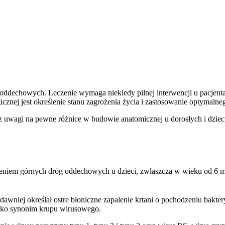
ddechowych. Leczenie wymaga niekiedy pilnej interwencji u pacjenta
cznej jest określenie stanu zagrożenia życia i zastosowanie optymalneg
z uwagi na pewne różnice w budowie anatomicznej u dorosłych i dzieci
zeniem górnych dróg oddechowych u dzieci, zwłaszcza w wieku od 6 mie
dawniej określał ostre błoniczne zapalenie krtani o pochodzeniu bak
 jako synonim krupu wirusowego.