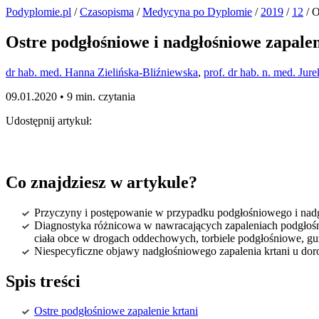
Podyplomie.pl
/
Czasopisma
/
Medycyna po Dyplomie
/
2019
/
12
/ O
Ostre podgłośniowe i nadgłośniowe zapalen
dr hab. med. Hanna Zielińska-Bliźniewska
,
prof. dr hab. n. med. Jur
09.01.2020 •
9 min. czytania
Udostępnij artykuł:
Co znajdziesz w artykule?
Przyczyny i postępowanie w przypadku podgłośniowego i nadg
Diagnostyka różnicowa w nawracających zapaleniach podgłośni
ciała obce w drogach oddechowych, torbiele podgłośniowe, gu
Niespecyficzne objawy nadgłośniowego zapalenia krtani u doros
Spis treści
Ostre podgłośniowe zapalenie krtani