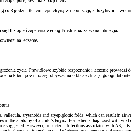
 etapie postępowania z pacjentem.
 co 8 godzin, tlenem i epinefryną w nebulizacji, z dożylnym nawodn
a się III stopień zapalenia według Friedmana, zalecana intubacja.
owiedzi na leczenie.
zagrożenia życia. Prawidłowe szybkie rozpoznanie i leczenie prowadzi
nia krtani powinno się odbywać na oddziałach laryngologii lub inten
ttitis.
s, vallecula, arytenoids and aryepiglottic folds, which can result in air
s in the anatomy of a child’s larynx. For patients diagnosed with viral c
 are suggested. However, in bacterial infections associated with AS, it
 there is always an immediate need of airway management and assessment 