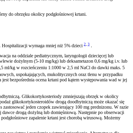
órny do obrzęku okolicy podgłośniowej krtani.
2
,
3
. Hospitalizacji wymaga mniej niż 5% dzieci
.
erwacja na oddziale pediatrycznym, laryngologii dziecięcej lub
e wlewie dożylnym (5-10 mg/kg) lub deksametazon 0,6 mg/kg i.v. lub
0,5 ml/kg w rozcieńczeniu 1:1000 w 2,5 ml NaCl do dawki maks. 5
owych, uspokajających, mukolitycznych oraz tlenu w przypadku
 jest bezpośrednia ocena krtani pod kątem występowania wad w jej
bytniczą. Glikokortykosteriody zmniejszają obrzęk w okolicy
 podaż glikokortykosteroidów drogą doodbytniczą może okazać się
as zastosować jeden czopek zawierający 100 mg prednizonu. W razie
j dawce drogą dożylną lub domięśniową. Następnie po obserwacji
aż podgłośniowe zapalenie krtani jest chorobą wirusową. Możemy