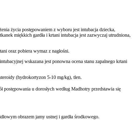
żenia życia postępowaniem z wyboru jest intubacja dziecka,
nek miękkich gardła i krtani intubacja jest zazwyczaj utrudniona,
tani oraz pobiera wymaz z nagłośni.
 intubacyjnej wskazana jest ponowna ocena stanu zapalnego krtani
teroidy (hydrokortyzon 5-10 mg/kg), tlen.
ół postępowania u dorosłych według Madhotry przedstawia się
widłowym obrazem jamy ustnej i gardła środkowego.