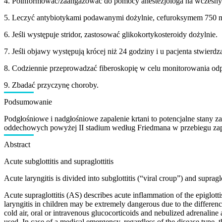
4. Poinformować/zaangażować do pomocy anestezjologa na wczesnym
5. Leczyć antybiotykami podawanymi dożylnie, cefuroksymem 750 mg
6. Jeśli występuje stridor, zastosować glikokortykosteroidy dożylnie.
7. Jeśli objawy występują krócej niż 24 godziny i u pacjenta stwierdz
8. Codziennie przeprowadzać fiberoskopię w celu monitorowania odp
9. Zbadać przyczynę choroby.
Podsumowanie
Podgłośniowe i nadgłośniowe zapalenie krtani to potencjalne stany 
oddechowych powyżej II stadium według Friedmana w przebiegu zapale
Abstract
Acute subglottitis and supraglottitis
Acute laryngitis is divided into subglottitis (“viral croup”) and supraglo
Acute supraglottitis (AS) describes acute inflammation of the epiglotti
laryngitis in children may be extremely dangerous due to the difference
cold air, oral or intravenous glucocorticoids and nebulized adrenaline
used. In case of a medical emergency, regardless of the disease type,