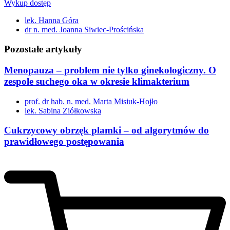
Wykup dostęp
lek. Hanna Góra
dr n. med. Joanna Siwiec-Prościńska
Pozostałe artykuły
Menopauza – problem nie tylko ginekologiczny. O
zespole suchego oka w okresie klimakterium
prof. dr hab. n. med. Marta Misiuk-Hojło
lek. Sabina Ziółkowska
Cukrzycowy obrzęk plamki – od algorytmów do
prawidłowego postępowania