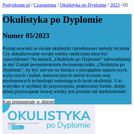
Podyplomie.pl
/
Czasopisma
/
Okulistyka po Dyplomie
/
2023
/ 05
Okulistyka po Dyplomie
Numer 05/2023
Poznaj nowości ze świata okulistyki i przełomowe metody leczenia
Czy aktualizowanie swojej wiedzy medycznej musi być
czasochłonne? Na łamach „Okulistyki po Dyplomie” udowadniamy,
że nie! Zostań prenumeratorem dwumiesięcznika „Okulistyka po
Dyplomie”, by być zawsze na bieżąco z przeglądem najnowszych
wytycznych i badań, innowacyjnych metod leczenia oraz
przełomowych technologii zmieniających świat okulistyki. A to
wszystko w szybkiej do przyswojenia, praktycznej formie, dzięki
której przyswajanie nowej wiedzy jest prostsze niż kiedykolwiek!
Kup prenumeratę w sklepie