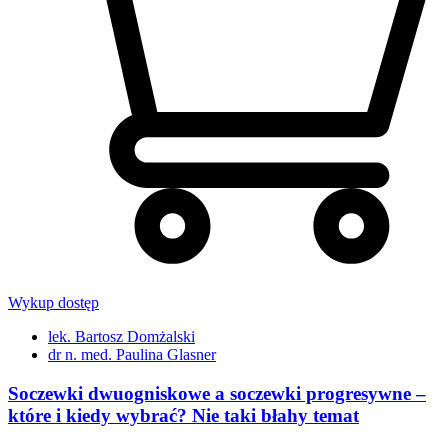
Wykup dostęp
lek. Bartosz Domżalski
dr n. med. Paulina Glasner
Soczewki dwuogniskowe a soczewki progresywne –
które i kiedy wybrać? Nie taki błahy temat