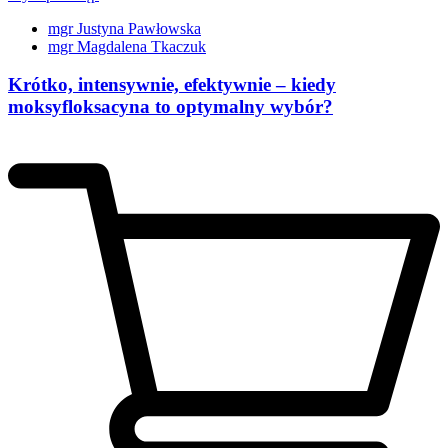
mgr Justyna Pawłowska
mgr Magdalena Tkaczuk
Krótko, intensywnie, efektywnie – kiedy
moksyfloksacyna to optymalny wybór?