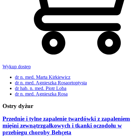
Wykup dostęp
dr n. med. Marta Kirkiewicz
dr n. med. Agnieszka Rosaortoptysta
dr hab. n. med. Piotr Loba
dr n. med. Agnieszka Rosa
Ostry dyżur
Przednie i tylne zapalenie twardówki z zapaleniem
mięśni zewnątrzgałkowych i tkanki oczodołu w
przebiegu choroby Behçeta