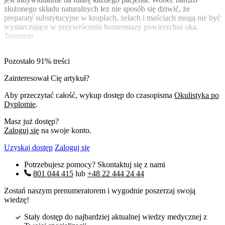
złożonego składu naturalnych łez nie sposób się dziwić, że
preparaty substytucyjne w kroplach, żelach i maściach mogą nie być
wystarczające w przywróceniu homeostazy powierzchni oka.
Tematem
Pozostało 91% treści
Zainteresował Cię artykuł?
Aby przeczytać całość, wykup dostęp do czasopisma
Okulistyka po
Dyplomie
.
Masz już dostęp?
Zaloguj się
na swoje konto.
Uzyskaj dostęp
Zaloguj się
Potrzebujesz pomocy? Skontaktuj się z nami
801 044 415
lub
+48 22 444 24 44
Zostań naszym prenumeratorem i wygodnie poszerzaj swoją
wiedzę!
Stały dostęp do najbardziej aktualnej wiedzy medycznej z