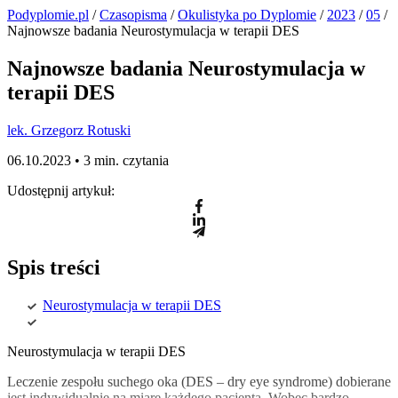
Podyplomie.pl
/
Czasopisma
/
Okulistyka po Dyplomie
/
2023
/
05
/
Najnowsze badania Neurostymulacja w terapii DES
Najnowsze badania Neurostymulacja w
terapii DES
lek. Grzegorz Rotuski
06.10.2023 •
3 min. czytania
Udostępnij artykuł:
Spis treści
Neurostymulacja w terapii DES
Neurostymulacja w terapii DES
Leczenie zespołu suchego oka (DES – dry eye syndrome) dobierane
jest indywidualnie na miarę każdego pacjenta. Wobec bardzo