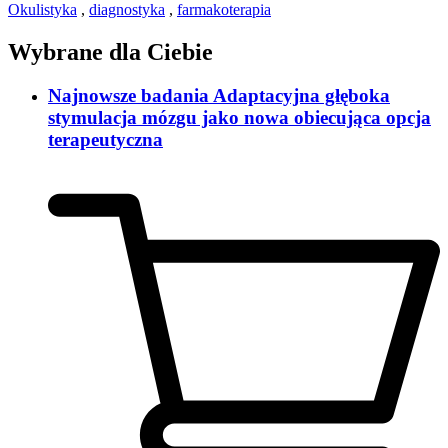
Okulistyka
,
diagnostyka
,
farmakoterapia
Wybrane dla Ciebie
Najnowsze badania Adaptacyjna głęboka
stymulacja mózgu jako nowa obiecująca opcja
terapeutyczna