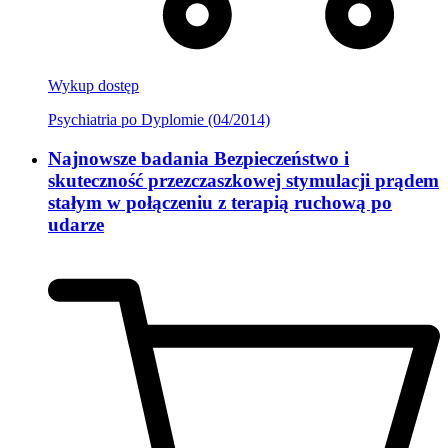
Wykup dostęp
Psychiatria po Dyplomie (04/2014)
Najnowsze badania Bezpieczeństwo i
skuteczność przezczaszkowej stymulacji prądem
stałym w połączeniu z terapią ruchową po
udarze