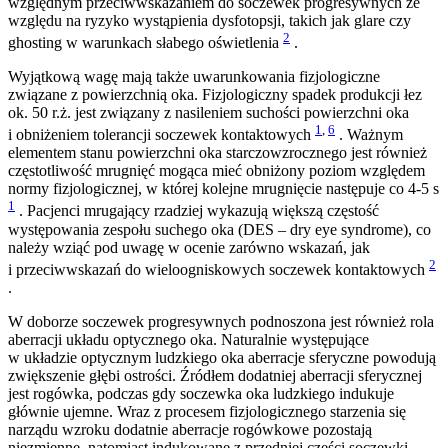
względnym przeciwwskazaniem do soczewek progresywnych ze
względu na ryzyko wystąpienia dysfotopsji, takich jak glare czy
2
ghosting w warunkach słabego oświetlenia
.
Wyjątkową wagę mają także uwarunkowania fizjologiczne
związane z powierzchnią oka. Fizjologiczny spadek produkcji łez
ok. 50 r.ż. jest związany z nasileniem suchości powierzchni oka
1
,
6
i obniżeniem tolerancji soczewek kontaktowych
. Ważnym
elementem stanu powierzchni oka starczowzrocznego jest również
częstotliwość mrugnięć mogąca mieć obniżony poziom względem
normy fizjologicznej, w której kolejne mrugnięcie następuje co 4-5 s
1
. Pacjenci mrugający rzadziej wykazują większą częstość
występowania zespołu suchego oka (DES – dry eye syndrome), co
należy wziąć pod uwagę w ocenie zarówno wskazań, jak
2
i przeciwwskazań do wieloogniskowych soczewek kontaktowych
.
W doborze soczewek progresywnych podnoszona jest rów­­nież rola
aberracji układu optycznego oka. Naturalnie występujące
w układzie optycznym ludzkiego oka aberracje sferyczne powodują
zwiększenie głębi ostrości. Źródłem dodatniej aberracji sferycznej
jest rogówka, podczas gdy soczewka oka ludzkiego indukuje
głównie ujemne. Wraz z procesem fizjologicznego starzenia się
narządu wzroku dodatnie aberracje rogówkowe pozostają
niezmienne, natomiast indukowane z przedniej części soczewki,