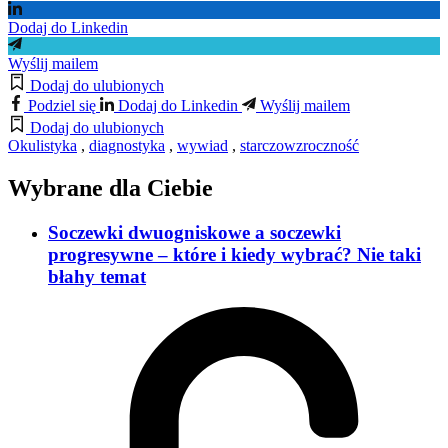
Dodaj do Linkedin
Wyślij mailem
Dodaj do ulubionych
Podziel się
Dodaj do Linkedin
Wyślij mailem
Dodaj do ulubionych
Okulistyka
,
diagnostyka
,
wywiad
,
starczowzroczność
Wybrane dla Ciebie
Soczewki dwuogniskowe a soczewki
progresywne – które i kiedy wybrać? Nie taki
błahy temat