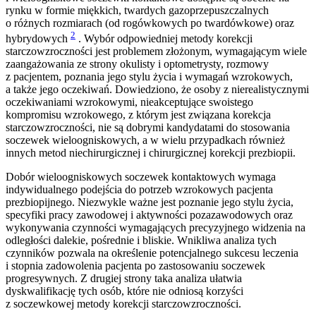
rynku w formie miękkich, twardych gazoprzepuszczalnych
o różnych rozmiarach (od rogówkowych po twardówkowe) oraz
2
hybrydowych
. Wybór odpowiedniej metody korekcji
starczowzroczności jest problemem złożonym, wymagającym wiele
zaangażowania ze strony okulisty i optometrysty, rozmowy
z pacjentem, poznania jego stylu życia i wymagań wzrokowych,
a także jego oczekiwań. Dowiedziono, że osoby z nierealistycznymi
oczekiwaniami wzrokowymi, nieakceptujące swoistego
kompromisu wzrokowego, z którym jest związana korekcja
starczowzroczności, nie są dobrymi kandydatami do stosowania
soczewek wieloogniskowych, a w wielu przypadkach również
innych metod niechirurgicznej i chirurgicznej korekcji prezbiopii.
Dobór wieloogniskowych soczewek kontaktowych wymaga
indywidualnego podejścia do potrzeb wzrokowych pacjenta
prezbiopijnego. Niezwykle ważne jest poznanie jego stylu życia,
specyfiki pracy zawodowej i aktywności pozazawodowych oraz
wykonywania czynności wymagających precyzyjnego widzenia na
odległości dalekie, pośrednie i bliskie. Wnikliwa analiza tych
czynników pozwala na określenie potencjalnego sukcesu leczenia
i stopnia zadowolenia pacjenta po zastosowaniu soczewek
progresywnych. Z drugiej strony taka analiza ułatwia
dyskwalifikację tych osób, które nie odniosą korzyści
z soczewkowej metody korekcji starczowzroczności.