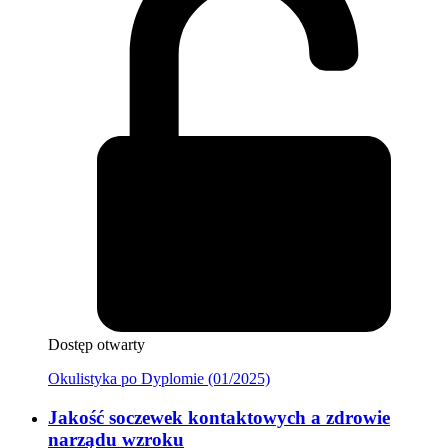
Dostęp otwarty
Okulistyka po Dyplomie (01/2025)
Jakość soczewek kontaktowych a zdrowie
narządu wzroku