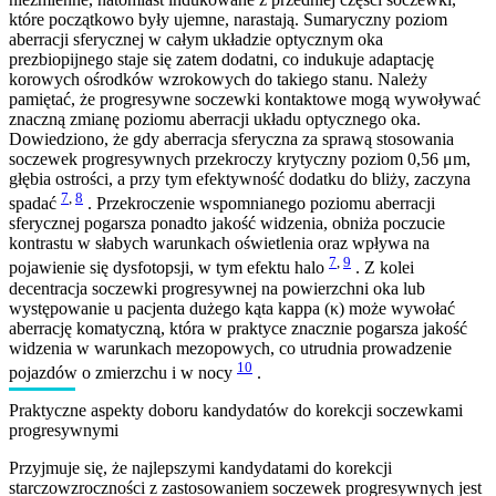
które początkowo były ujemne, narastają. Sumaryczny poziom
aberracji sferycznej w całym układzie optycznym oka
prezbiopijnego staje się zatem dodatni, co indukuje adaptację
korowych ośrodków wzrokowych do takiego stanu. Należy
pamiętać, że progresywne soczewki kontaktowe mogą wywoływać
znaczną zmianę poziomu aberracji układu optycznego oka.
Dowiedziono, że gdy aberracja sferyczna za sprawą stosowania
soczewek progresywnych przekroczy krytyczny poziom 0,56 μm,
głębia ostrości, a przy tym efektywność dodatku do bliży, zaczyna
7
,
8
spadać
. Przekroczenie wspomnianego poziomu aberracji
sferycznej pogarsza ponadto jakość widzenia, obniża poczucie
kontrastu w słabych warunkach oświetlenia oraz wpływa na
7
,
9
pojawienie się dysfotopsji, w tym efektu halo
. Z kolei
decentracja soczewki progresywnej na powierzchni oka lub
występowanie u pacjenta dużego kąta kappa (κ) może wywołać
aberrację komatyczną, która w praktyce znacznie pogarsza jakość
widzenia w warunkach mezopowych, co utrudnia prowadzenie
10
pojazdów o zmierzchu i w nocy
.
Praktyczne aspekty doboru kandydatów do korekcji soczewkami
progresywnymi
Przyjmuje się, że najlepszymi kandydatami do korekcji
starczowzroczności z zastosowaniem soczewek progresywnych jest