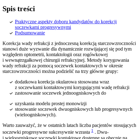
Spis treści
Praktyczne aspekty doboru kandydatów do korekcji
soczewkami progresywnymi
Podsumowanie
Korekcja wady refrakcji z jednoczesną korekcją starczowzroczności
stanowi duże wyzwanie dla dynamicznie rozwijającej się pod tym
względem optometrii, kontaktologii oraz rogówkowej
i wewnątrzgałkowej chirurgii refrakcyjnej. Metody korygowania
wady refrakcji za pomocą soczewek kontaktowych w okresie
starczowzroczności można podzielić na trzy główne grupy:
dodatkowa korekcja okularowa stosowana wraz
z soczewkami kontaktowymi korygującymi wadę refrakcji
zastosowanie soczewek jednoogniskowych do
uzyskania modelu prostej monowizji
stosowanie soczewek dwuogniskowych lub progresywnych
(wieloogniskowych).
Warto zauważyć, że w ostatnich latach liczba pacjentów stosujących
1
soczewki progresywne sukcesywnie wzrasta
. Dwu-
i wieloogniskowe soczewki kontaktowe dostępne są obecnie na