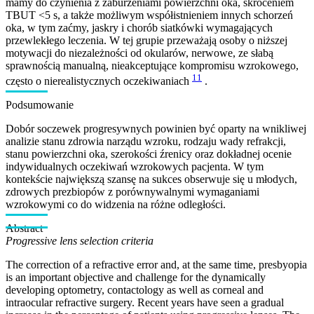
mamy do czynienia z zaburzeniami powierzchni oka, skróceniem
TBUT <5 s, a także możliwym współistnieniem innych schorzeń
oka, w tym zaćmy, jaskry i chorób siatkówki wymagających
przewlekłego leczenia. W tej grupie przeważają osoby o niższej
motywacji do niezależności od okularów, nerwowe, ze słabą
sprawnością manualną, nieakceptujące kompromisu wzrokowego,
11
często o nierealistycznych oczekiwaniach
.
Podsumowanie
Dobór soczewek progresywnych powinien być oparty na wnikliwej
analizie stanu zdrowia narządu wzroku, rodzaju wady refrakcji,
stanu powierzchni oka, szerokości źrenicy oraz dokładnej ocenie
indywidualnych oczekiwań wzrokowych pacjenta. W tym
kontekście największą szansę na sukces obserwuje się u młodych,
zdrowych prezbiopów z porównywalnymi wymaganiami
wzrokowymi co do widzenia na różne odległości.
Abstract
Progressive lens selection criteria
The correction of a refractive error and, at the same time, presbyopia
is an important objective and challenge for the dynamically
developing optometry, contactology as well as corneal and
intraocular refractive surgery. Recent years have seen a gradual