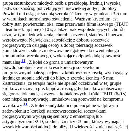
grupa stosunkowo młodych osób z prezbiopią, średnią i wysoką
nadwzrocznością, potrzebujących niewielkiej addycji do bliży.
Powinni oni osiągać średnią szerokość źrenicy w granicach 3-5 mm
w warunkach normalnego oświetlenia. Ważnym kryterium jest
dobry stan powierzchni oka, czas przerwania filmu łzowego (TBUT
– tear break-up time) >10 s, a także brak współistniejących chorób
oczu, w tym niedowidzenia, chorób soczewki, siatkówki i nerwu
wzrokowego. Największą satysfakcję z doboru soczewek
progresywnych osiągają osoby z dobrą tolerancją soczewek
kontaktowych, silnie zmotywowane i gotowe do ewentualnego
kompromisu wzrokowego, wykazujące odpowiednią sprawność
11
manualną
. Z kolei do grona o umiarkowanym
prawdopodobieństwie sukcesu korekcji soczewkami
progresywnymi należą pacjenci z krótkowzrocznością, wymagający
średniego stopnia addycji do bliży, z szeroką źrenicą >5 mm.
Zastrzeżenia, że terapia może nie spełnić oczekiwań w tej grupie
krótkowzrocznych prezbiopów, rosną, gdy dodatkowo obserwuje
się gorszą tolerancję soczewek kontaktowych, krótki TBUT (6-9 s)
oraz niepełną motywację i umiarkowaną gotowość na kompromis
11
wzrokowy
. Z kolei kandydatami o potencjalnie wątpliwym
zadowoleniu z korekcji starczowzroczności soczewkami
progresywnymi wydają się seniorzy z emmetropią lub
astygmatyzmem >2 D, średnicą źrenicy <3 mm, którzy wymagają
wysokich wartości addycji do bliży. U większości z nich najczęściej