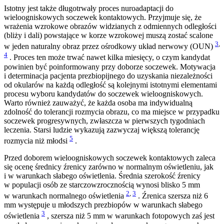
Istotny jest także długotrwały proces nuroadaptacji do
wieloogniskowych soczewek kontaktowych. Przyjmuje się, że
wrażenia wzrokowe obrazów widzianych z odmiennych odległości
(bliży i dali) powstające w korze wzrokowej muszą zostać scalone
3
,
w jeden naturalny obraz przez ośrodkowy układ nerwowy (OUN)
4
. Proces ten może trwać nawet kilka miesięcy, o czym kandydat
powinien być poinformowany przy doborze soczewek. Motywacja
i determinacja pacjenta prezbiopijnego do uzyskania niezależności
od okularów na każdą odległość są kolejnymi istotnymi elementami
procesu wyboru kandydatów do soczewek wieloogniskowych.
Warto również zauważyć, że każda osoba ma indywidualną
zdolność do tolerancji rozmycia obrazu, co ma miejsce w przypadku
soczewek progresywnych, zwłaszcza w pierwszych tygodniach
leczenia. Starsi ludzie wykazują zazwyczaj większą tolerancję
5
rozmycia niż młodsi
.
Przed doborem wieloogniskowych soczewek kontaktowych zaleca
się ocenę średnicy źrenicy zarówno w normalnym oświetleniu, jak
i w warunkach słabego oświetlenia. Średnia szerokość źrenicy
w populacji osób ze starczowzrocznością wynosi blisko 5 mm
2
,
3
w warunkach normalnego oświetlenia
. Źrenica szersza niż 6
mm występuje u młodszych prezbiopów w warunkach słabego
3
oświetlenia
, szersza niż 5 mm w warunkach fotopowych zaś jest