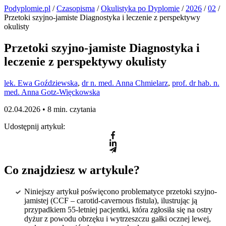
Podyplomie.pl
/
Czasopisma
/
Okulistyka po Dyplomie
/
2026
/
02
/
Przetoki szyjno-jamiste Diagnostyka i leczenie z perspektywy
okulisty
Przetoki szyjno-jamiste Diagnostyka i
leczenie z perspektywy okulisty
lek. Ewa Goździewska
,
dr n. med. Anna Chmielarz
,
prof. dr hab. n.
med. Anna Gotz-Więckowska
02.04.2026 •
8 min. czytania
Udostępnij artykuł:
Co znajdziesz w artykule?
Niniejszy artykuł poświęcono problematyce przetoki szyjno-
jamistej (CCF – carotid-cavernous fistula), ilustrując ją
przypadkiem 55-letniej pacjentki, która zgłosiła się na ostry
dyżur z powodu obrzęku i wytrzeszczu gałki ocznej lewej,