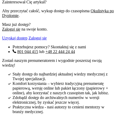
Zainteresował Cię artykuł?
Aby przeczytać całość, wykup dostęp do czasopisma
Okulistyka po
Dyplomie
.
Masz już dostęp?
Zaloguj się
na swoje konto.
Uzyskaj dostęp
Zaloguj się
Potrzebujesz pomocy? Skontaktuj się z nami
801 044 415
lub
+48 22 444 24 44
Zostań naszym prenumeratorem i wygodnie poszerzaj swoją
wiedzę!
Stały dostęp do najbardziej aktualnej wiedzy medycznej z
Twojej specjalizacji.
Komfort korzystania – wybierz tradycyjną prenumeratę
papierową, wersję online lub pakiet łączony (papierowy +
online), aby korzystać z naszych czasopism tak, jak lubisz.
Zdobądź dostęp do archiwalnych numerów w wersji
elektronicznej, by zyskać jeszcze więcej.
Praktyczna wiedza - nasi autorzy to cenieni mentorzy w
branży medycznej.