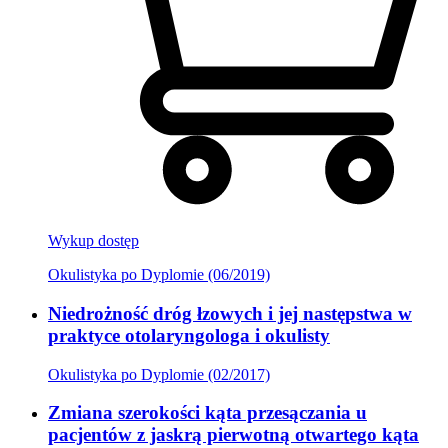
Wykup dostęp
Okulistyka po Dyplomie (06/2019)
Niedrożność dróg łzowych i jej następstwa w
praktyce otolaryngologa i okulisty
Okulistyka po Dyplomie (02/2017)
Zmiana szerokości kąta przesączania u
pacjentów z jaskrą pierwotną otwartego kąta