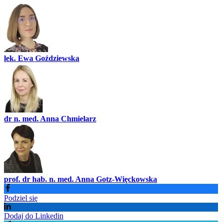
lek. Ewa Goździewska
dr n. med. Anna Chmielarz
prof. dr hab. n. med. Anna Gotz-Więckowska
Podziel się
Dodaj do Linkedin