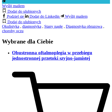
Wyślij mailem
Dodaj do ulubionych
Podziel się
Dodaj do Linkedin
Wyślij mailem
Dodaj do ulubionych
Okulistyka
,
diagnostyka
,
Stany nagłe
,
Diagnostyka obrazowa
,
choroby oczu
Wybrane dla Ciebie
Obustronna oftalmoplegia w przebiegu
jednostronnej przetoki szyjno-jamistej