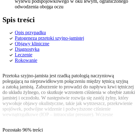
wylewu podspojówkowego w oku lewym, ograniczonego
odwodzenia obojga oczu
Spis treści
Opis przypadku
Patogeneza przetoki szyjno-jamistej
Objawy kliniczne
Diagnostyka
Leczenie
Rokowanie
Przetoka szyjno-jamista jest rzadką patologią naczyniową
polegającą na nieprawidłowym połączeniu między tętnicą szyjną
a zatoką jamistą. Zaburzenie to prowadzi do napływu krwi tętniczej
do układu żylnego, co skutkuje wzrostem ciś­nienia w obrębie zatoki
jamistej i oczodołu. W następstwie rozwija się zastój żylny, który
wywołuje objawy okulistyczne, takie jak wytrzeszcz, przekrwienie
spojówek, podwójne widzenie i podwyższone ciśnienie
wewnątrzgałkowe (IOP – intraocular pressure). Wczesne
Pozostało 96% treści