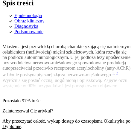
Spis treści
Epidemiologia
Obraz kliniczny
Diagnostyka
Podsumowanie
Miastenia jest przewlekłą chorobą charakteryzującą się nadmiernym
osłabieniem (nużliwością) mięśni szkieletowych, która rozwija się
na podłożu autoimmunologicznym. U jej podłoża leży upośledzenie
przewodnictwa nerwowo-mięśniowego spowodowane produkcją
autoprzeciwciał przeciwko receptorom acetylocholiny (anty-AChR)
1
,
2
w błonie postsynaptycznej złącza nerwowo-mięśniowego
.
Wyróżnia się postać oczną, uogólnioną i opuszkową. Zajęcie oczu
występuje w 90% przypadków i jest początkowym objawem
Pozostało 97% treści
Zainteresował Cię artykuł?
Aby przeczytać całość, wykup dostęp do czasopisma
Okulistyka po
Dyplomie
.