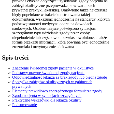
prawne i etyczne dotyczące uzyskiwania zgody pacjenta na
zabiegi okulistyczne przeprowadzane w warunkach
prywatnej praktyki lekarskiej. Omówiono także najczęstsze
błędy popełniane w trakcie konstruowania takiej
dokumentacji, wskazując jednocześnie na standardy, których
podstawę stanowi medycyna oparta na dowodach
naukowych. Osobne miejsce poświęcono sytuacjom
szczególnym typu udzielanie zgody przez osoby
niepełnoletnie lub częściowo ubezwłasnowolnione, a także
formie przekazu informacji, która powinna być jednocześnie
zrozumiała i merytorycznie adekwatna
Spis treści
Znaczenie świadomej zgody pacjenta w okulistyce
Podstawy prawne świadomej zgody pacjenta
Odpowiedzialność lekarza za brak zgody lub błędną zgodę
Specyfika zabiegów okulistycznych w gabinetach
prywatnych
Elementy prawidłowo sporządzonego formularza zgody
Zgoda pacjenta w sytuacjach szczególnych
Praktyczne wskazówki dla lekarza okulisty
Podsumowanie