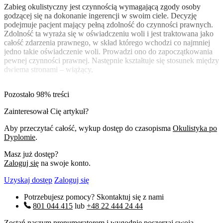
Zabieg okulistyczny jest czynnością wymagającą zgody osoby
godzącej się na dokonanie ingerencji w swoim ciele. Decyzję
podejmuje pacjent mający pełną zdolność do czynności prawnych.
Zdolność ta wyraża się w oświadczeniu woli i jest traktowana jako
całość zdarzenia prawnego, w skład którego wchodzi co najmniej
jedno takie oświadczenie woli. Prowadzi ono do zapoczątkowania
pewnej czynności prawnej. Następnie kształtuje się stosunek między
dwiema stronami – wiążący,
Pozostało 98% treści
Zainteresował Cię artykuł?
Aby przeczytać całość, wykup dostęp do czasopisma
Okulistyka po
Dyplomie
.
Masz już dostęp?
Zaloguj się
na swoje konto.
Uzyskaj dostęp
Zaloguj się
Potrzebujesz pomocy? Skontaktuj się z nami
801 044 415
lub
+48 22 444 24 44
Zostań naszym prenumeratorem i wygodnie poszerzaj swoją