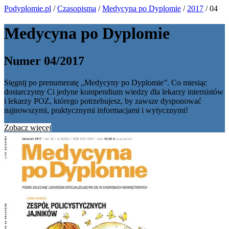
Podyplomie.pl
/
Czasopisma
/
Medycyna po Dyplomie
/
2017
/ 04
Medycyna po Dyplomie
Numer 04/2017
Sięgnij po prenumeratę „Medycyny po Dyplomie”. Co miesiąc
dostarczymy Ci jedyne kompendium wiedzy dla lekarzy internistów
i lekarzy POZ, którego potrzebujesz, by zawsze dysponować
najnowszymi, praktycznymi informacjami i wytycznymi!
Zobacz więcej