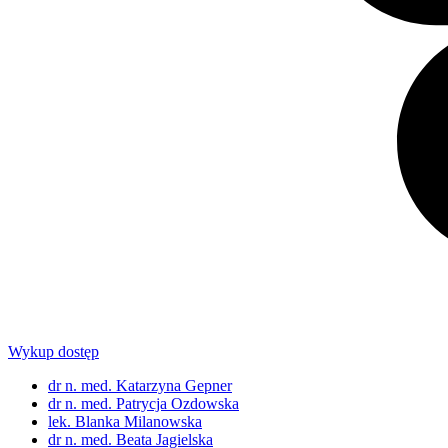
Wykup dostęp
dr n. med. Katarzyna Gepner
dr n. med. Patrycja Ozdowska
lek. Blanka Milanowska
dr n. med. Beata Jagielska