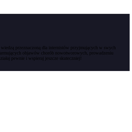
 wiedzą przeznaczoną dla internistów przyjmujących w swych
u alarmujących objawów chorób nowotworowych, prowadzeniu
iałaj pewnie i wspieraj jeszcze skuteczniej!