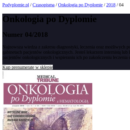
Podyplomie.pl
/
Czasopisma
/
Onkologia po Dyplomie
/
2018
/ 04
Onkologia po Dyplomie
Numer 04/2018
Najnowsza wiedza z zakresu diagnostyki, leczenia oraz możliwych
gabinetach pacjentów onkologicznych. Jesteś lekarzem internistą
pacjentów onkologicznych i wspieraniu ich po zakończeniu leczenia dz
Kup prenumeratę w sklepie