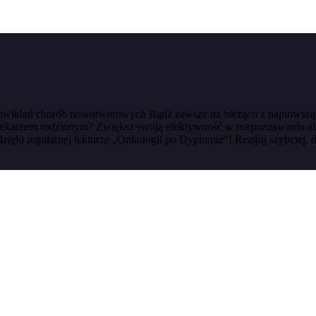
 powikłań chorób nowotworowych Bądź zawsze na bieżąco z najnowszą
 lub lekarzem rodzinnym? Zwiększ swoją efektywność w rozpoznawani
ięki regularnej lekturze „Onkologii po Dyplomie”! Reaguj szybciej, dz