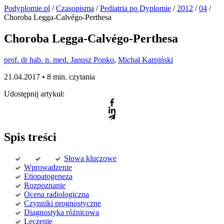
Podyplomie.pl
/
Czasopisma
/
Pediatria po Dyplomie
/
2012
/
04
/
Choroba Legga-Calvégo-Perthesa
Choroba Legga-Calvégo-Perthesa
prof. dr hab. n. med. Janusz Popko
,
Michał Karpiński
21.04.2017 •
8 min. czytania
Udostępnij artykuł:
Spis treści
Słowa kluczowe
Wprowadzenie
Etiopatogeneza
Rozpoznanie
Ocena radiologiczna
Czynniki prognostyczne
Diagnostyka różnicowa
Leczenie