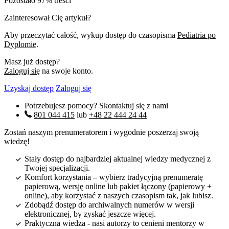
Pozostało 97% treści
Zainteresował Cię artykuł?
Aby przeczytać całość, wykup dostęp do czasopisma
Pediatria po
Dyplomie
.
Masz już dostęp?
Zaloguj się
na swoje konto.
Uzyskaj dostęp
Zaloguj się
Potrzebujesz pomocy? Skontaktuj się z nami
801 044 415
lub
+48 22 444 24 44
Zostań naszym prenumeratorem i wygodnie poszerzaj swoją
wiedzę!
Stały dostęp do najbardziej aktualnej wiedzy medycznej z
Twojej specjalizacji.
Komfort korzystania – wybierz tradycyjną prenumeratę
papierową, wersję online lub pakiet łączony (papierowy +
online), aby korzystać z naszych czasopism tak, jak lubisz.
Zdobądź dostęp do archiwalnych numerów w wersji
elektronicznej, by zyskać jeszcze więcej.
Praktyczna wiedza - nasi autorzy to cenieni mentorzy w