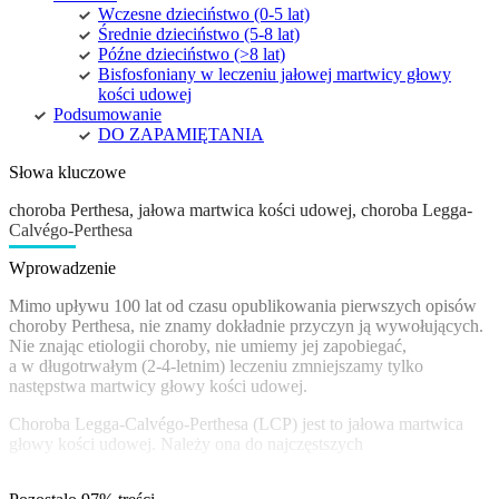
Wczesne dzieciństwo (0-5 lat)
Średnie dzieciństwo (5-8 lat)
Późne dzieciństwo (>8 lat)
Bisfosfoniany w leczeniu jałowej martwicy głowy
kości udowej
Podsumowanie
DO ZAPAMIĘTANIA
Słowa kluczowe
choroba Perthesa, jałowa martwica kości udowej, choroba Legga-
Calvégo-Perthesa
Wprowadzenie
Mimo upływu 100 lat od czasu opublikowania pierwszych opisów
choroby Perthesa, nie znamy dokładnie przyczyn ją wywołujących.
Nie znając etiologii choroby, nie umiemy jej zapobiegać,
a w długotrwałym (2-4-letnim) leczeniu zmniejszamy tylko
następstwa martwicy głowy kości udowej.
Choroba Legga-Calvégo-Perthesa (LCP) jest to jałowa martwica
głowy kości udowej. Należy ona do najczęstszych