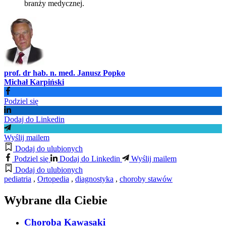
branży medycznej.
prof. dr hab. n. med. Janusz Popko
Michał Karpiński
Podziel się
Dodaj do Linkedin
Wyślij mailem
Dodaj do ulubionych
Podziel się
Dodaj do Linkedin
Wyślij mailem
Dodaj do ulubionych
pediatria
,
Ortopedia
,
diagnostyka
,
choroby stawów
Wybrane dla Ciebie
Choroba Kawasaki