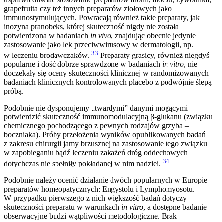
grapefruita czy też innych preparatów ziołowych jako
immunostymulujących. Powracają również takie preparaty, jak
inozyna pranobeks, której skuteczność nigdy nie została
potwierdzona w badaniach
in vivo
, znajdując obecnie jedynie
zastosowanie jako lek przeciwwirusowy w dermatologii, np.
33
w leczeniu brodawczaków.
Preparaty grasicy, również niegdyś
popularne i dość dobrze sprawdzone w badaniach
in vitro
, nie
doczekały się oceny skuteczności klinicznej w randomizowanych
badaniach klinicznych kontrolowanych placebo z podwójnie ślepą
próbą.
Podobnie nie dysponujemy „twardymi” danymi mogącymi
potwierdzić skuteczność immunomodulacyjną β-glukanu (związku
chemicznego pochodzącego z pewnych rodzajów grzyba –
boczniaka). Próby przełożenia wyników opublikowanych badań
z zakresu chirurgii jamy brzusznej na zastosowanie tego związku
w zapobieganiu bądź leczeniu zakażeń dróg oddechowych
34
dotychczas nie spełniły pokładanej w nim nadziei.
Podobnie należy ocenić działanie dwóch popularnych w Europie
preparatów homeopatycznych: Engystolu i Lymphomyosotu.
W przypadku pierwszego z nich większość badań dotyczy
skuteczności preparatu w warunkach
in vitro
, a dostępne badanie
obserwacyjne budzi wątpliwości metodologiczne. Brak