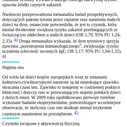
ujawnia źródło częstych zakażeń.
Niedawno przeprowadzona metaanaliza badań prospektywnych,
dotyczących palenia tytoniu przez ciężarne oraz narażenia małych
dzieci na dym, ostatecznie potwierdziła, że jest to czynnik, który
niemal dwukrotnie zwiększa ryzyko zakażeń przebiegających ze
świszczącym oddechem u małych dzieci (OR 1,70; 95% PU 1,24-
43
2,35).
Druga metaanaliza wykazała, że dym tytoniowy sprzyja
zjawisku „przestrojenia immunologicznego”, zwiększając ryzyko
uczulenia (obecność swoistych IgE; OR 1,17; 95% PU 1,04-1,32).
44
Higiena snu
Od wielu lat dzieci krajów europejskich wraz ze zmianami
kulturowo-cywilizacyjnymi narażone są na niepokojące zjawisko
skracania czasu snu. Zjawisko to notujemy w codziennej praktyce
klinicznej i dotyczy ono w przeważającym stopniu polskich dzieci
z dużych miast. W 2009 roku opublikowano pierwsze rzetelnie
wykonane badanie eksperymentalne, potwierdzające wcześniejsze
obserwacje, że skrócony czas snu skutkuje niemal trzykrotnie
45
częstszym narażeniem na przeziębienie.
Czynniki związane z aktywnością fizyczną