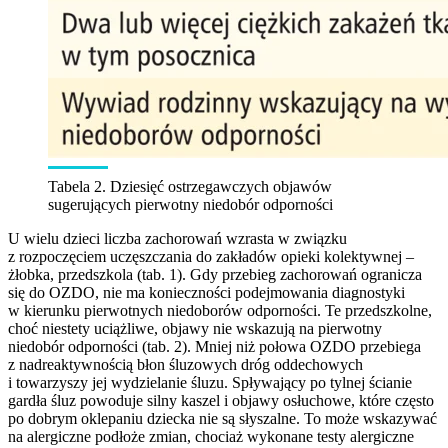
Tabela 2. Dziesięć ostrzegawczych objawów
sugerujących pierwotny niedobór odporności
U wielu dzieci liczba zachorowań wzrasta w związku
z rozpoczęciem uczęszczania do zakładów opieki kolektywnej –
żłobka, przedszkola (tab. 1). Gdy przebieg zachorowań ogranicza
się do OZDO, nie ma konieczności podejmowania diagnostyki
w kierunku pierwotnych niedoborów odporności. Te przedszkolne,
choć niestety uciążliwe, objawy nie wskazują na pierwotny
niedobór odporności (tab. 2). Mniej niż połowa OZDO przebiega
z nadreaktywnością błon śluzowych dróg oddechowych
i towarzyszy jej wydzielanie śluzu. Spływający po tylnej ścianie
gardła śluz powoduje silny kaszel i objawy osłuchowe, które często
po dobrym oklepaniu dziecka nie są słyszalne. To może wskazywać
na alergiczne podłoże zmian, chociaż wykonane testy alergiczne