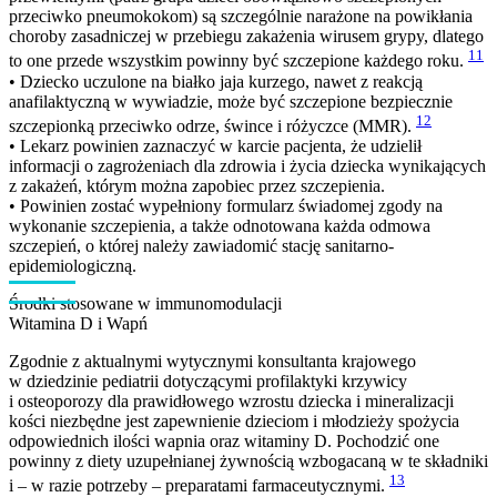
przeciwko pneumokokom) są szczególnie narażone na powikłania
choroby zasadniczej w przebiegu zakażenia wirusem grypy, dlatego
11
to one przede wszystkim powinny być szczepione każdego roku.
• Dziecko uczulone na białko jaja kurzego, nawet z reakcją
anafilaktyczną w wywiadzie, może być szczepione bezpiecznie
12
szczepionką przeciwko odrze, śwince i różyczce (MMR).
• Lekarz powinien zaznaczyć w karcie pacjenta, że udzielił
informacji o zagrożeniach dla zdrowia i życia dziecka wynikających
z zakażeń, którym można zapobiec przez szczepienia.
• Powinien zostać wypełniony formularz świadomej zgody na
wykonanie szczepienia, a także odnotowana każda odmowa
szczepień, o której należy zawiadomić stację sanitarno-
epidemiologiczną.
Środki stosowane w immunomodulacji
Witamina D i Wapń
Zgodnie z aktualnymi wytycznymi konsultanta krajowego
w dziedzinie pediatrii dotyczącymi profilaktyki krzywicy
i osteoporozy dla prawidłowego wzrostu dziecka i mineralizacji
kości niezbędne jest zapewnienie dzieciom i młodzieży spożycia
odpowiednich ilości wapnia oraz witaminy D. Pochodzić one
powinny z diety uzupełnianej żywnością wzbogacaną w te składniki
13
i – w razie potrzeby – preparatami farmaceutycznymi.