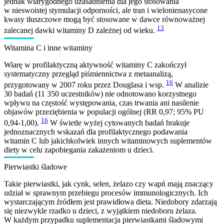
jednak wiarygodnego uzasadnienia dla jego stosowania
w nieswoistej stymulacji odporności, ale tran i wielonienasycone
kwasy tłuszczowe mogą być stosowane w dawce równoważnej
13
zalecanej dawki witaminy D zależnej od wieku.
Witamina C i inne witaminy
Wiarę w profilaktyczną aktywność witaminy C zakończył
systematyczny przegląd piśmiennictwa z metaanalizą,
16
przygotowany w 2007 roku przez Douglasa i wsp.
W analizie
30 badań (11 350 uczestników) nie odnotowano korzystnego
wpływu na częstość występowania, czas trwania ani nasilenie
objawów przeziębienia w populacji ogólnej (RR 0,97; 95% PU
16
0,94-1,00).
W świetle wyżej cytowanych badań brakuje
jednoznacznych wskazań dla profilaktycznego podawania
witamin C lub jakichkolwiek innych witaminowych suplementów
diety w celu zapobiegania zakażeniom u dzieci.
Pierwiastki śladowe
Takie pierwiastki, jak cynk, selen, żelazo czy wapń mają znaczący
udział w sprawnym przebiegu procesów immunologicznych. Ich
wystarczającym źródłem jest prawidłowa dieta. Niedobory zdarzają
się niezwykle rzadko u dzieci, z wyjątkiem niedoboru żelaza.
W każdym przypadku suplementacja pierwiastkami śladowymi