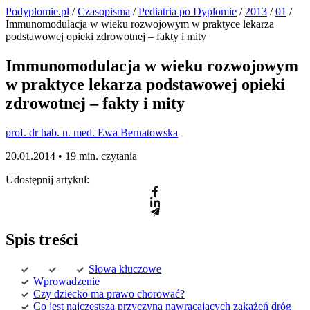
Podyplomie.pl
/
Czasopisma
/
Pediatria po Dyplomie
/
2013
/
01
/
Immunomodulacja w wieku rozwojowym w praktyce lekarza
podstawowej opieki zdrowotnej – fakty i mity
Immunomodulacja w wieku rozwojowym
w praktyce lekarza podstawowej opieki
zdrowotnej – fakty i mity
prof. dr hab. n. med. Ewa Bernatowska
20.01.2014 •
19 min. czytania
Udostępnij artykuł:
Spis treści
Słowa kluczowe
Wprowadzenie
Czy dziecko ma prawo chorować?
Co jest najczęstszą przyczyną nawracających zakażeń dróg