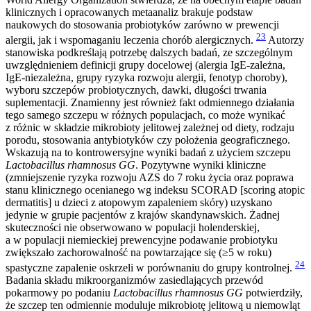
klinicznych i opracowanych metaanaliz brakuje podstaw
naukowych do stosowania probiotyków zarówno w prewencji
23
alergii, jak i wspomaganiu leczenia chorób alergicznych.
Autorzy
stanowiska podkreślają potrzebę dalszych badań, ze szczególnym
uwzględnieniem definicji grupy docelowej (alergia IgE-zależna,
IgE-niezależna, grupy ryzyka rozwoju alergii, fenotyp choroby),
wyboru szczepów probiotycznych, dawki, długości trwania
suplementacji. Znamienny jest również fakt odmiennego działania
tego samego szczepu w różnych populacjach, co może wynikać
z różnic w składzie mikrobioty jelitowej zależnej od diety, rodzaju
porodu, stosowania antybiotyków czy położenia geograficznego.
Wskazują na to kontrowersyjne wyniki badań z użyciem szczepu
Lactobacillus rhamnosus GG
. Pozytywne wyniki kliniczne
(zmniejszenie ryzyka rozwoju AZS do 7 roku życia oraz poprawa
stanu klinicznego ocenianego wg indeksu SCORAD [scoring atopic
dermatitis] u dzieci z atopowym zapaleniem skóry) uzyskano
jedynie w grupie pacjentów z krajów skandynawskich. Żadnej
skuteczności nie obserwowano w populacji holenderskiej,
a w populacji niemieckiej prewencyjne podawanie probiotyku
zwiększało zachorowalność na powtarzające się (≥5 w roku)
24
spastyczne zapalenie oskrzeli w porównaniu do grupy kontrolnej.
Badania składu mikroorganizmów zasiedlających przewód
pokarmowy po podaniu
Lactobacillus rhamnosus GG
potwierdziły,
że szczep ten odmiennie moduluje mikrobiotę jelitową u niemowląt