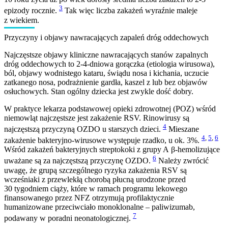
3
epizody rocznie.
Tak więc liczba zakażeń wyraźnie maleje
z wiekiem.
Przyczyny i objawy nawracających zapaleń dróg oddechowych
Najczęstsze objawy kliniczne nawracających stanów zapalnych
dróg oddechowych to 2-4-dniowa gorączka (etiologia wirusowa),
ból, objawy wodnistego kataru, świądu nosa i kichania, uczucie
zatkanego nosa, podrażnienie gardła, kaszel z lub bez objawów
osłuchowych. Stan ogólny dziecka jest zwykle dość dobry.
W praktyce lekarza podstawowej opieki zdrowotnej (POZ) wśród
niemowląt najczęstsze jest zakażenie RSV. Rinowirusy są
4
najczęstszą przyczyną OZDO u starszych dzieci.
Mieszane
4
,
5
,
6
zakażenie bakteryjno-wirusowe występuje rzadko, u ok. 3%.
Wśród zakażeń bakteryjnych streptokoki z grupy A β-hemolizujące
6
uważane są za najczęstszą przyczynę OZDO.
Należy zwrócić
uwagę, że grupą szczególnego ryzyka zakażenia RSV są
wcześniaki z przewlekłą chorobą płucną urodzone przed
30 tygodniem ciąży, które w ramach programu lekowego
finansowanego przez NFZ otrzymują profilaktycznie
humanizowane przeciwciało monoklonalne – paliwizumab,
7
podawany w poradni neonatologicznej.