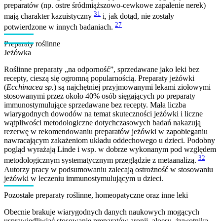
preparatów (np. ostre śródmiąższowo-cewkowe zapalenie nerek)
31
mają charakter kazuistyczny
i, jak dotąd, nie zostały
27
potwierdzone w innych badaniach.
Preparaty roślinne
Jeżówka
Roślinne preparaty „na odporność”, sprzedawane jako leki bez
recepty, cieszą się ogromną popularnością. Preparaty jeżówki
(
Ecchinacea sp.
) są najchętniej przyjmowanymi lekami ziołowymi
stosowanymi przez około 40% osób sięgających po preparaty
immunostymulujące sprzedawane bez recepty. Mała liczba
wiarygodnych dowodów na temat skuteczności jeżówki i liczne
wątpliwości metodologiczne dotychczasowych badań nakazują
rezerwę w rekomendowaniu preparatów jeżówki w zapobieganiu
nawracającym zakażeniom układu oddechowego u dzieci. Podobny
pogląd wyrażają Linde i wsp. w dobrze wykonanym pod względem
32
metodologicznym systematycznym przeglądzie z metaanalizą.
Autorzy pracy w podsumowaniu zalecają ostrożność w stosowaniu
jeżówki w leczeniu immunostymulującym u dzieci.
Pozostałe preparaty roślinne, homeopatyczne oraz inne leki
Obecnie brakuje wiarygodnych danych naukowych mogących
usprawiedliwiać stosowanie preparatów aronii, aloesu, żywotnika,