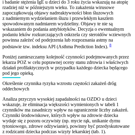
i badanie stężenia IgE u dzieci do 3 roku życia wskazują na atopię
rzadziej niż w późniejszym wieku. To zakażenia wirusowe
zapoczątkowują objawy nadreaktywności błon śluzowych
z nadmiernym wydzielaniem śluzu i przewlekłym kaszlem
spowodowanym nadmiarem wydzieliny. Objawy te nie są
wskazaniem do podania antybiotyków. Decyzja o ewentualnym
podaniu leków rozkurczających oskrzela czy steroidów wziewnych
powinna zależeć od podejrzenia lub rozpoznania astmy na
8
podstawie tzw. indeksu API (Asthma Prediction Index).
Poniżej zamieszczamy kolejność czynności podejmowanych przez
lekarza POZ w celu poprawnej oceny stanu zdrowia i właściwych
działań profilaktycznych w przypadku każdego dziecka będącego
pod jego opieką.
Określenie czynnika ryzyka wzrostu częstości zakażeń dróg
oddechowych
Analiza przyczyn wysokiej zapadalności na OZDO u dzieci
wskazuje, że eliminacja większości wymienionych w tabeli 1
czynników ma zasadniczy wpływ na ograniczenie liczby zakażeń.
Czynniki środowiskowe, których wpływ na zdrowie dziecka
wydaje się z pozoru oczywisty (np. mycie rąk, unikanie dymu
tytoniowego, zdrowe odżywianie), powinny być przedyskutowane
z rodzicami dziecka podczas wizyty lekarskiej (tab. 1).