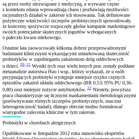
są przez osoby niezwiązane z medycyną, a wyrwane często
z kontekstu zdania wprowadzają chaos i pozbawiają możliwości
racjonalnych działań w zakresie ich stosowania. Tak definiowane
pożyteczne właściwości szczepów probiotycznych spowodowały,
że koncerny spożywcze rozpoczęły głośne kampanie marketingowe
swoich potencjalnie skutecznych jogurtów wzbogacanych
o pałeczki kwasu mlekowego.
Ostatnie lata zaowocowały kilkoma dobrze przeprowadzonymi
badaniami klinicznymi wykazującymi umiarkowaną skuteczność
probiotyków w zapobieganiu zakażeniom dróg oddechowych
20
,
21
u dzieci.
Wyniki tych oraz wielu innych prac zostały poddane
metaanalizie autorstwa Hao i wsp., którzy wykazali, że u osób
przyjmujących probiotyki występuje mniejsze ryzyko częstych
epizodów zakażeń układu oddechowego (RR 0,53; 95% PU 0,36-
22
0,80) oraz mniejsze zużycie antybiotyków.
Niestety, powyższa
praca charakteryzuje się licznymi mankamentami metodologicznymi
(porównywanie różnych szczepów probiotycznych, znaczna
heterogeniczność badań), dlatego obecnie trudno formułować
wiarygodne zalecenia kliniczne w tym zakresie.
Probiotyki w chorobach alergicznych
Opublikowane w listopadzie 2012 roku stanowisko ekspertów
World Allergy Organization stwierdza, że na obecnym etapie badań