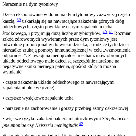
Narażenie na dym tytoniowy
Dzieci eksponowane w domu na dym tytoniowy zazwyczaj często
39
kaszlą,
uskarżają się na nawracające zakażenia górnych dróg
oddechowych, często powikłane ostrym zapaleniem ucha
40
,
41
środkowego, i przyjmują dużą liczbę antybiotyków.
Rozmiar
szkód zdrowotnych wywieranych przez dym tytoniowy jest
odwrotnie proporcjonalny do wieku dziecka, a rodzice tych dzieci
nierzadko szukają pomocy immunologicznej w celu „wzmocnienia
odporności”. Z uwagi na niedojrzałość mechanizmów obronnych
układu oddechowego małe dzieci są szczególnie narażone na
negatywne skutki biernego palenia, spośród których można
wymienić:
• częste zakażenia układu oddechowego (z nawracającymi
zapaleniami płuc włącznie)
• częstsze wysiękowe zapalenie ucha
• narażenie na zachorowanie i gorszy przebieg astmy oskrzelowej
• większe ryzyko zakażeń bakteriami otoczkowymi
Streptococcus
42
pneumoniae
czy
Neisseria meningitidis
Starannie zebrany wywiad u takiego chorego zazwyczaj szybko