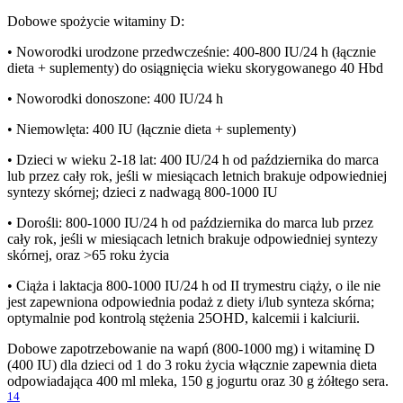
Dobowe spożycie witaminy D:
• Noworodki urodzone przedwcześnie: 400-800 IU/24 h (łącznie
dieta + suplementy) do osiągnięcia wieku skorygowanego 40 Hbd
• Noworodki donoszone: 400 IU/24 h
• Niemowlęta: 400 IU (łącznie dieta + suplementy)
• Dzieci w wieku 2-18 lat: 400 IU/24 h od października do marca
lub przez cały rok, jeśli w miesiącach letnich brakuje odpowiedniej
syntezy skórnej; dzieci z nadwagą 800-1000 IU
• Dorośli: 800-1000 IU/24 h od października do marca lub przez
cały rok, jeśli w miesiącach letnich brakuje odpowiedniej syntezy
skórnej, oraz >65 roku życia
• Ciąża i laktacja 800-1000 IU/24 h od II trymestru ciąży, o ile nie
jest zapewniona odpowiednia podaż z diety i/lub synteza skórna;
optymalnie pod kontrolą stężenia 25OHD, kalcemii i kalciurii.
Dobowe zapotrzebowanie na wapń (800-1000 mg) i witaminę D
(400 IU) dla dzieci od 1 do 3 roku życia włącznie zapewnia dieta
odpowiadająca 400 ml mleka, 150 g jogurtu oraz 30 g żółtego sera.
14