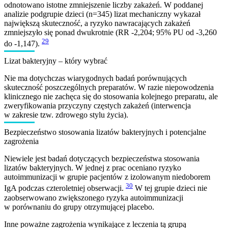
odnotowano istotne zmniejszenie liczby zakażeń. W poddanej
analizie podgrupie dzieci (n=345) lizat mechaniczny wykazał
największą skuteczność, a ryzyko nawracających zakażeń
zmniejszyło się ponad dwukrotnie (RR -2,204; 95% PU od -3,260
29
do -1,147).
Lizat bakteryjny – który wybrać
Nie ma dotychczas wiarygodnych badań porównujących
skuteczność poszczególnych preparatów. W razie niepowodzenia
klinicznego nie zachęca się do stosowania kolejnego preparatu, ale
zweryfikowania przyczyny częstych zakażeń (interwencja
w zakresie tzw. zdrowego stylu życia).
Bezpieczeństwo stosowania lizatów bakteryjnych i potencjalne
zagrożenia
Niewiele jest badań dotyczących bezpieczeństwa stosowania
lizatów bakteryjnych. W jednej z prac oceniano ryzyko
autoimmunizacji w grupie pacjentów z izolowanym niedoborem
30
IgA podczas czteroletniej obserwacji.
W tej grupie dzieci nie
zaobserwowano zwiększonego ryzyka autoimmunizacji
w porównaniu do grupy otrzymującej placebo.
Inne poważne zagrożenia wynikające z leczenia tą grupą