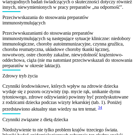
wiarygodnych badań świadczących o skuteczności dotyczy również
innych, niewymienionych w pracy preparatów „na odporność”.
Przeciwwskazania do stosowania preparatów
immunostymulujących
Przeciwwskazaniami do stosowania preparatów
immunostymulujących są następujące sytuacje kliniczne: niedobory
immunologiczne, choroby autoimmunizacyjne, czynna gruźlica,
choroba reumatyczna, układowe choroby tkanki łącznej,
nowotwory, ostre choroby zakaźne, niewydolność krążeniowo-
oddechowa, ciąża (nie ma natomiast przeciwwskazań do stosowania
preparatów w okresie laktacji).
Zdrowy tryb życia
Czynniki środowiskowe, których wpływ na zdrowie dziecka
wydaje się z pozoru oczywisty (np. mycie rąk, unikanie dymu
tytoniowego, zdrowe odżywianie) powinny być przedyskutowane
z rodzicami dziecka podczas wizyty lekarskiej (tab. 1). Poniżej
34
przedstawiono aktualny stan wiedzy na ten temat.
Czynniki związane z dietą dziecka
Niedożywienie to nie tylko problem krajów trzeciego świata.