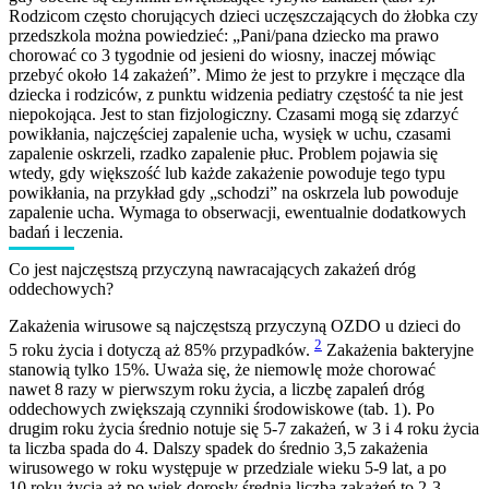
Rodzicom często chorujących dzieci uczęszczających do żłobka czy
przedszkola można powiedzieć: „Pani/pana dziecko ma prawo
chorować co 3 tygodnie od jesieni do wiosny, inaczej mówiąc
przebyć około 14 zakażeń”. Mimo że jest to przykre i męczące dla
dziecka i rodziców, z punktu widzenia pediatry częstość ta nie jest
niepokojąca. Jest to stan fizjologiczny. Czasami mogą się zdarzyć
powikłania, najczęściej zapalenie ucha, wysięk w uchu, czasami
zapalenie oskrzeli, rzadko zapalenie płuc. Problem pojawia się
wtedy, gdy większość lub każde zakażenie powoduje tego typu
powikłania, na przykład gdy „schodzi” na oskrzela lub powoduje
zapalenie ucha. Wymaga to obserwacji, ewentualnie dodatkowych
badań i leczenia.
Co jest najczęstszą przyczyną nawracających zakażeń dróg
oddechowych?
Zakażenia wirusowe są najczęstszą przyczyną OZDO u dzieci do
2
5 roku życia i dotyczą aż 85% przypadków.
Zakażenia bakteryjne
stanowią tylko 15%. Uważa się, że niemowlę może chorować
nawet 8 razy w pierwszym roku życia, a liczbę zapaleń dróg
oddechowych zwiększają czynniki środowiskowe (tab. 1). Po
drugim roku życia średnio notuje się 5-7 zakażeń, w 3 i 4 roku życia
ta liczba spada do 4. Dalszy spadek do średnio 3,5 zakażenia
wirusowego w roku występuje w przedziale wieku 5-9 lat, a po
10 roku życia aż po wiek dorosły średnia liczba zakażeń to 2-3