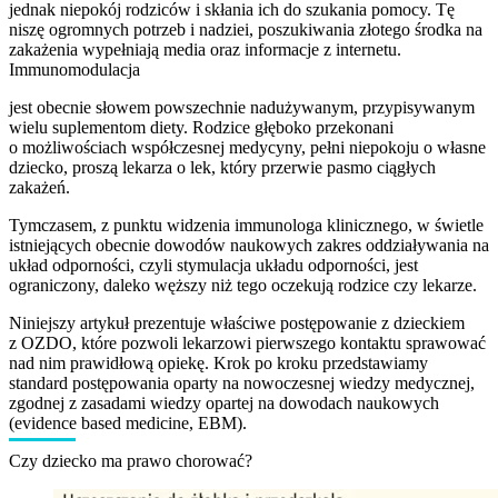
jednak niepokój rodziców i skłania ich do szukania pomocy. Tę
niszę ogromnych potrzeb i nadziei, poszukiwania złotego środka na
zakażenia wypełniają media oraz informacje z internetu.
Immunomodulacja
jest obecnie słowem powszechnie nadużywanym, przypisywanym
wielu suplementom diety. Rodzice głęboko przekonani
o możliwościach współczesnej medycyny, pełni niepokoju o własne
dziecko, proszą lekarza o lek, który przerwie pasmo ciągłych
zakażeń.
Tymczasem, z punktu widzenia immunologa klinicznego, w świetle
istniejących obecnie dowodów naukowych zakres oddziaływania na
układ odporności, czyli stymulacja układu odporności, jest
ograniczony, daleko węższy niż tego oczekują rodzice czy lekarze.
Niniejszy artykuł prezentuje właściwe postępowanie z dzieckiem
z OZDO, które pozwoli lekarzowi pierwszego kontaktu sprawować
nad nim prawidłową opiekę. Krok po kroku przedstawiamy
standard postępowania oparty na nowoczesnej wiedzy medycznej,
zgodnej z zasadami wiedzy opartej na dowodach naukowych
(evidence based medicine, EBM).
Czy dziecko ma prawo chorować?