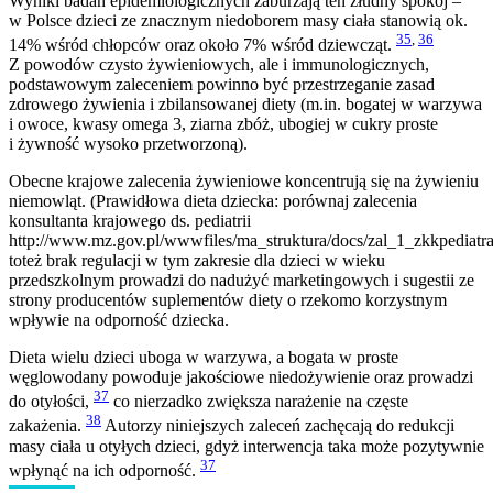
Wyniki badań epidemiologicznych zaburzają ten złudny spokój –
w Polsce dzieci ze znacznym niedoborem masy ciała stanowią ok.
35
,
36
14% wśród chłopców oraz około 7% wśród dziewcząt.
Z powodów czysto żywieniowych, ale i immunologicznych,
podstawowym zaleceniem powinno być przestrzeganie zasad
zdrowego żywienia i zbilansowanej diety (m.in. bogatej w warzywa
i owoce, kwasy omega 3, ziarna zbóż, ubogiej w cukry proste
i żywność wysoko przetworzoną).
Obecne krajowe zalecenia żywieniowe koncentrują się na żywieniu
niemowląt. (Prawidłowa dieta dziecka: porównaj zalecenia
konsultanta krajowego ds. pediatrii
http://www.mz.gov.pl/wwwfiles/ma_struktura/docs/zal_1_zkkpediatr
toteż brak regulacji w tym zakresie dla dzieci w wieku
przedszkolnym prowadzi do nadużyć marketingowych i sugestii ze
strony producentów suplementów diety o rzekomo korzystnym
wpływie na odporność dziecka.
Dieta wielu dzieci uboga w warzywa, a bogata w proste
węglowodany powoduje jakościowe niedożywienie oraz prowadzi
37
do otyłości,
co nierzadko zwiększa narażenie na częste
38
zakażenia.
Autorzy niniejszych zaleceń zachęcają do redukcji
masy ciała u otyłych dzieci, gdyż interwencja taka może pozytywnie
37
wpłynąć na ich odporność.