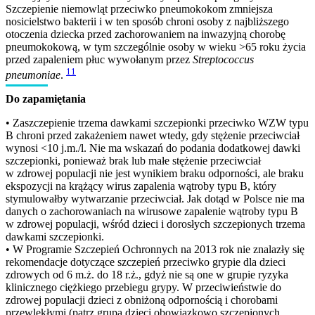
Szczepienie niemowląt przeciwko pneumokokom zmniejsza
nosicielstwo bakterii i w ten sposób chroni osoby z najbliższego
otoczenia dziecka przed zachorowaniem na inwazyjną chorobę
pneumokokową, w tym szczególnie osoby w wieku >65 roku życia
przed zapaleniem płuc wywołanym przez
Streptococcus
11
pneumoniae
.
Do zapamiętania
• Zaszczepienie trzema dawkami szczepionki przeciwko WZW typu
B chroni przed zakażeniem nawet wtedy, gdy stężenie przeciwciał
wynosi <10 j.m./l. Nie ma wskazań do podania dodatkowej dawki
szczepionki, ponieważ brak lub małe stężenie przeciwciał
w zdrowej populacji nie jest wynikiem braku odporności, ale braku
ekspozycji na krążący wirus zapalenia wątroby typu B, który
stymulowałby wytwarzanie przeciwciał. Jak dotąd w Polsce nie ma
danych o zachorowaniach na wirusowe zapalenie wątroby typu B
w zdrowej populacji, wśród dzieci i dorosłych szczepionych trzema
dawkami szczepionki.
• W Programie Szczepień Ochronnych na 2013 rok nie znalazły się
rekomendacje dotyczące szczepień przeciwko grypie dla dzieci
zdrowych od 6 m.ż. do 18 r.ż., gdyż nie są one w grupie ryzyka
klinicznego ciężkiego przebiegu grypy. W przeciwieństwie do
zdrowej populacji dzieci z obniżoną odpornością i chorobami
przewlekłymi (patrz grupa dzieci obowiązkowo szczepionych