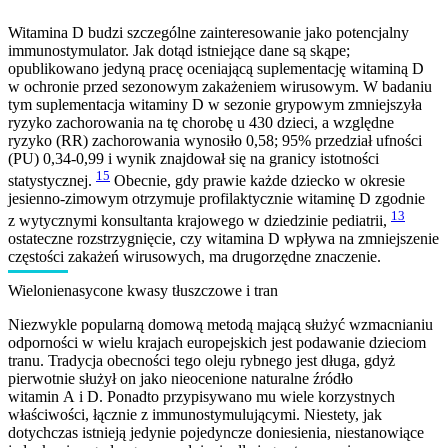
Witamina D budzi szczególne zainteresowanie jako potencjalny
immunostymulator. Jak dotąd istniejące dane są skąpe;
opublikowano jedyną pracę oceniającą suplementację witaminą D
w ochronie przed sezonowym zakażeniem wirusowym. W badaniu
tym suplementacja witaminy D w sezonie grypowym zmniejszyła
ryzyko zachorowania na tę chorobę u 430 dzieci, a względne
ryzyko (RR) zachorowania wynosiło 0,58; 95% przedział ufności
(PU) 0,34-0,99 i wynik znajdował się na granicy istotności
15
statystycznej.
Obecnie, gdy prawie każde dziecko w okresie
jesienno-zimowym otrzymuje profilaktycznie witaminę D zgodnie
13
z wytycznymi konsultanta krajowego w dziedzinie pediatrii,
ostateczne rozstrzygnięcie, czy witamina D wpływa na zmniejszenie
częstości zakażeń wirusowych, ma drugorzędne znaczenie.
Wielonienasycone kwasy tłuszczowe i tran
Niezwykle popularną domową metodą mającą służyć wzmacnianiu
odporności w wielu krajach europejskich jest podawanie dzieciom
tranu. Tradycja obecności tego oleju rybnego jest długa, gdyż
pierwotnie służył on jako nieocenione naturalne źródło
witamin A i D. Ponadto przypisywano mu wiele korzystnych
właściwości, łącznie z immunostymulującymi. Niestety, jak
dotychczas istnieją jedynie pojedyncze doniesienia, niestanowiące