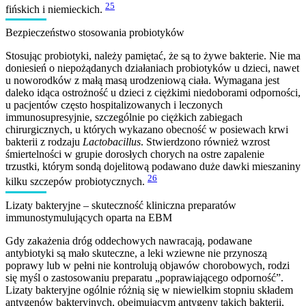
25
fińskich i niemieckich.
Bezpieczeństwo stosowania probiotyków
Stosując probiotyki, należy pamiętać, że są to żywe bakterie. Nie ma
doniesień o niepożądanych działaniach probiotyków u dzieci, nawet
u noworodków z małą masą urodzeniową ciała. Wymagana jest
daleko idąca ostrożność u dzieci z ciężkimi niedoborami odporności,
u pacjentów często hospitalizowanych i leczonych
immunosupresyjnie, szczególnie po ciężkich zabiegach
chirurgicznych, u których wykazano obecność w posiewach krwi
bakterii z rodzaju
Lactobacillus
. Stwierdzono również wzrost
śmiertelności w grupie dorosłych chorych na ostre zapalenie
trzustki, którym sondą dojelitową podawano duże dawki mieszaniny
26
kilku szczepów probiotycznych.
Lizaty bakteryjne – skuteczność kliniczna preparatów
immunostymulujących oparta na EBM
Gdy zakażenia dróg oddechowych nawracają, podawane
antybiotyki są mało skuteczne, a leki wziewne nie przynoszą
poprawy lub w pełni nie kontrolują objawów chorobowych, rodzi
się myśl o zastosowaniu preparatu „poprawiającego odporność”.
Lizaty bakteryjne ogólnie różnią się w niewielkim stopniu składem
antygenów bakteryjnych, obejmującym antygeny takich bakterii,