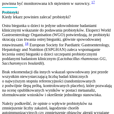
17
powinna być monitorowana ich stężeniem w surowicy.
Probiotyki
Kiedy lekarz powinien zalecać probiotyki?
Ostra biegunka u dzieci to jedyne udowodnione badaniami
klinicznymi wskazanie do podawania probiotyków. Eksperci World
Gastroenterology Organisation (WGO) potwierdzają, że probiotyki
skracają czas trwania ostrej biegunki, głównie spowodowanej
18
rotawirusami.
European Society for Paediatric Gastroenterology,
Hepatology and Nutrition (ESPGHAN) zaleca wspomaganie
leczenia ostrej biegunki u dzieci szczepami probiotycznymi
poddanymi badaniom klinicznym (
Lactobacillus rhamnosus GG
,
Saccharomyces boulardii
).
Brak rekomendacji dla innych wskazań spowodowany jest przede
wszystkim niewystarczającą liczbą badań klinicznych
o najwyższym stopniu referencyjności (randomizowanych
z podwójnie ślepą próbą, kontrolowanych placebo), które pozwalają
na ocenę opublikowanych wyników w postaci metaanaliz,
sformułowanie wniosków i określenie jednolitego stanowiska.
Należy podkreślić, że opinie o wpływie probiotyków na
zmniejszenie liczby zakażeń, łagodzenie chorób
autoimmunizacyjnych czy zmniejszenie objawów alergii wyrażane