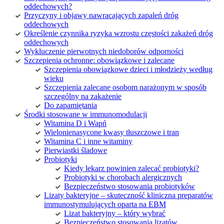
oddechowych?
Przyczyny i objawy nawracających zapaleń dróg
oddechowych
Określenie czynnika ryzyka wzrostu częstości zakażeń dróg
oddechowych
Wykluczenie pierwotnych niedoborów odporności
Szczepienia ochronne: obowiązkowe i zalecane
Szczepienia obowiązkowe dzieci i młodzieży według
wieku
Szczepienia zalecane osobom narażonym w sposób
szczególny na zakażenie
Do zapamiętania
Środki stosowane w immunomodulacji
Witamina D i Wapń
Wielonienasycone kwasy tłuszczowe i tran
Witamina C i inne witaminy
Pierwiastki śladowe
Probiotyki
Kiedy lekarz powinien zalecać probiotyki?
Probiotyki w chorobach alergicznych
Bezpieczeństwo stosowania probiotyków
Lizaty bakteryjne – skuteczność kliniczna preparatów
immunostymulujących oparta na EBM
Lizat bakteryjny – który wybrać
Bezpieczeństwo stosowania lizatów