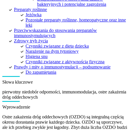
bakteryjnych i potencjalne zagrożenia
Preparaty roślinne
Jeżówka
Pozostałe preparaty roślinne, homeopatyczne oraz inne
leki
Przeciwwskazania do stosowania preparatów
immunostymulujących
Zdrowy tryb życia
Czynniki związane z dietą dziecka
Narażenie na dym tytoniowy
Higiena snu
Czynniki związane z aktywnością fizyczną
Prawdy i mity o immunostymulacji – podsumowanie
Do zapamiętania
Słowa kluczowe
pierwotny niedobór odporności, immunomodulacja, ostre zakażenia
dróg oddechowych
Wprowadzenie
Ostre zakażenia dróg oddechowych (OZDO) są integralną częścią
okresu dorastania prawie każdego dziecka. OZDO są uporczywe,
ale ich przebieg zwykle jest łagodny. Zbyt duża liczba OZDO budzi