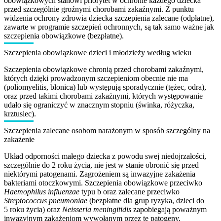
obowiązkowych stanowi priorytet w ochronie każdego dziecka
przed szczególnie groźnymi chorobami zakaźnymi. Z punktu
widzenia ochrony zdrowia dziecka szczepienia zalecane (odpłatne),
zawarte w programie szczepień ochronnych, są tak samo ważne jak
szczepienia obowiązkowe (bezpłatne).
Szczepienia obowiązkowe dzieci i młodzieży według wieku
Szczepienia obowiązkowe chronią przed chorobami zakaźnymi,
których dzięki prowadzonym szczepieniom obecnie nie ma
(poliomyelitis, błonica) lub występują sporadycznie (tężec, odra),
oraz przed takimi chorobami zakaźnymi, których występowanie
udało się ograniczyć w znacznym stopniu (świnka, różyczka,
krztusiec).
Szczepienia zalecane osobom narażonym w sposób szczególny na
zakażenie
Układ odporności małego dziecka z powodu swej niedojrzałości,
szczególnie do 2 roku życia, nie jest w stanie obronić się przed
niektórymi patogenami. Zagrożeniem są inwazyjne zakażenia
bakteriami otoczkowymi. Szczepienia obowiązkowe przeciwko
Haemophilus influenzae
typu b oraz zalecane przeciwko
Streptococcus
pneumoniae
(bezpłatne dla grup ryzyka, dzieci do
5 roku życia) oraz
Neisseria meningitidis
zapobiegają poważnym
inwazyjnym zakażeniom wywołanym przez te patogeny.