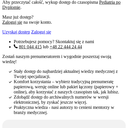
Aby przeczytać całość, wykup dostęp do czasopisma
Pediatria po
Dyplomie
.
Masz już dostęp?
Zaloguj się
na swoje konto.
Uzyskaj dostęp
Zaloguj się
Potrzebujesz pomocy? Skontaktuj się z nami
801 044 415
lub
+48 22 444 24 44
Zostań naszym prenumeratorem i wygodnie poszerzaj swoją
wiedzę!
Stały dostęp do najbardziej aktualnej wiedzy medycznej z
Twojej specjalizacji.
Komfort korzystania – wybierz tradycyjną prenumeratę
papierową, wersję online lub pakiet łączony (papierowy +
online), aby korzystać z naszych czasopism tak, jak lubisz.
Zdobądź dostęp do archiwalnych numerów w wersji
elektronicznej, by zyskać jeszcze więcej.
Praktyczna wiedza - nasi autorzy to cenieni mentorzy w
branży medycznej.