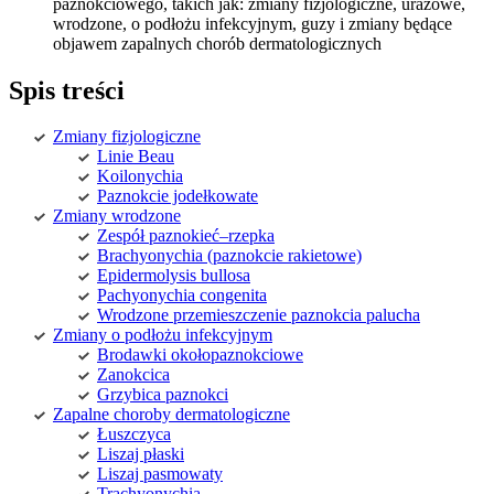
paznokciowego, takich jak: zmiany fizjologiczne, urazowe,
wrodzone, o podłożu infekcyjnym, guzy i zmiany będące
objawem zapalnych chorób dermatologicznych
Spis treści
Zmiany fizjologiczne
Linie Beau
Koilonychia
Paznokcie jodełkowate
Zmiany wrodzone
Zespół paznokieć–rzepka
Brachyonychia (paznokcie rakietowe)
Epidermolysis bullosa
Pachyonychia congenita
Wrodzone przemieszczenie paznokcia palucha
Zmiany o podłożu infekcyjnym
Brodawki okołopaznokciowe
Zanokcica
Grzybica paznokci
Zapalne choroby dermatologiczne
Łuszczyca
Liszaj płaski
Liszaj pasmowaty
Trachyonychia