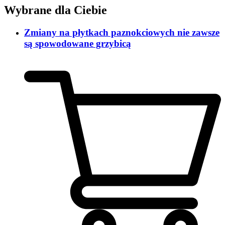
Wybrane dla Ciebie
Zmiany na płytkach paznokciowych nie zawsze
są spowodowane grzybicą