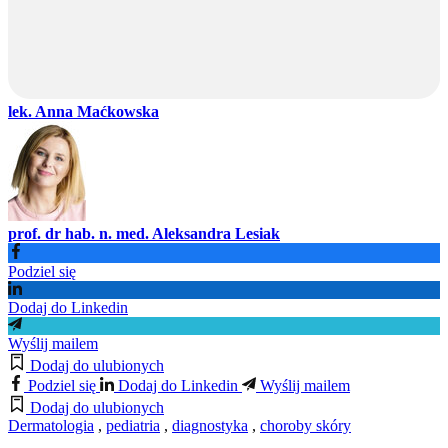
lek. Anna Maćkowska
prof. dr hab. n. med. Aleksandra Lesiak
Podziel się
Dodaj do Linkedin
Wyślij mailem
Dodaj do ulubionych
Podziel się
Dodaj do Linkedin
Wyślij mailem
Dodaj do ulubionych
Dermatologia
,
pediatria
,
diagnostyka
,
choroby skóry