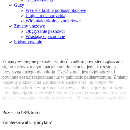
Guzy
Wyrośla kostne podpaznokciowe
Linijna melanonychia
Włókniaki okołopaznokciowe
Zmiany urazowe
Obgryzanie paznokci
Wrastające paznokcie
Podsumowanie
Zmiany w obrębie paznokci są dość rzadkim powodem zgłaszania
się rodziców z małymi pacjentami do lekarza, jednak często są
przyczyną dużego niepokoju. Część z nich jest fizjologiczna i
powinna zostać rozpoznana już w gabinecie pediatrycznym. Zmiany
możemy podzielić na wrodzone (dziedziczne) lub nabyte. W
przypadku chorób wrodzonych objawy są obecne już po urodzeniu
lub pojawiają się w okresie noworodkowym i czasami mogą wiązać
się ze schorzeniami ogólnoustrojowymi. Nabyte choroby paznokci u
Pozostało 98% treści
Zainteresował Cię artykuł?