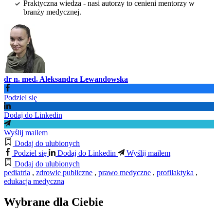
Praktyczna wiedza - nasi autorzy to cenieni mentorzy w
branży medycznej.
dr n. med. Aleksandra Lewandowska
Podziel się
Dodaj do Linkedin
Wyślij mailem
Dodaj do ulubionych
Podziel się
Dodaj do Linkedin
Wyślij mailem
Dodaj do ulubionych
pediatria
,
zdrowie publiczne
,
prawo medyczne
,
profilaktyka
,
edukacja medyczna
Wybrane dla Ciebie