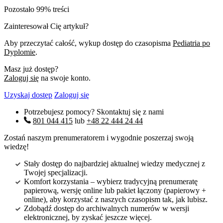
Pozostało 99% treści
Zainteresował Cię artykuł?
Aby przeczytać całość, wykup dostęp do czasopisma
Pediatria po
Dyplomie
.
Masz już dostęp?
Zaloguj się
na swoje konto.
Uzyskaj dostęp
Zaloguj się
Potrzebujesz pomocy? Skontaktuj się z nami
801 044 415
lub
+48 22 444 24 44
Zostań naszym prenumeratorem i wygodnie poszerzaj swoją
wiedzę!
Stały dostęp do najbardziej aktualnej wiedzy medycznej z
Twojej specjalizacji.
Komfort korzystania – wybierz tradycyjną prenumeratę
papierową, wersję online lub pakiet łączony (papierowy +
online), aby korzystać z naszych czasopism tak, jak lubisz.
Zdobądź dostęp do archiwalnych numerów w wersji
elektronicznej, by zyskać jeszcze więcej.