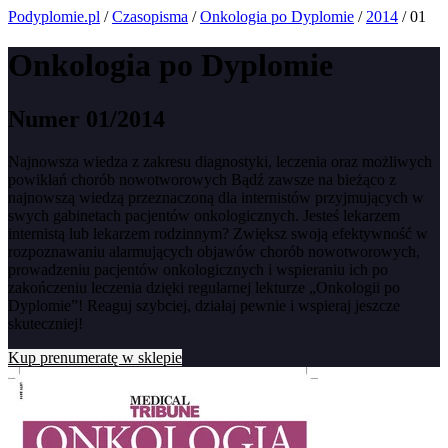
Podyplomie.pl
/
Czasopisma
/
Onkologia po Dyplomie
/
2014
/ 01
Onkologia po Dyplomie
Numer 01/2014
Najnowsza wiedza z zakresu diagnostyki, leczenia oraz możliwych
powikłań chorób nowotworowych Bądź zawsze na bieżąco z
najnowszą wiedzą przeznaczoną dla internistów przyjmujących w
swych gabinetach pacjentów onkologicznych. Jesteś lekarzem
internistą lub lekarzem rodzinnym? Zwiększ swoją efektywność w
rozpoznawaniu alarmujących objawów chorób nowotworowych,
prowadzeniu pacjentów onkologicznych i wspieraniu ich po
zakończeniu leczenia dzięki regularnej lekturze „Onkologii po
Dyplomie”! Reaguj szybciej, działaj pewnie i wspieraj jeszcze
skuteczniej!
Kup prenumeratę w sklepie