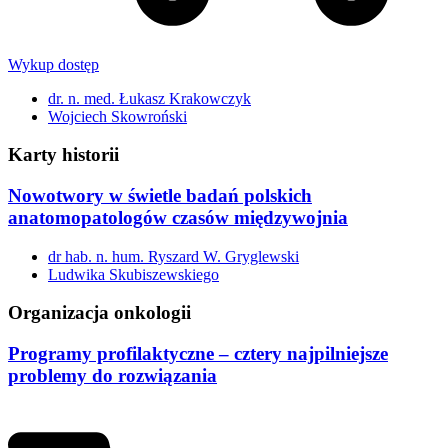
Wykup dostęp
dr. n. med. Łukasz Krakowczyk
Wojciech Skowroński
Karty historii
Nowotwory w świetle badań polskich
anatomopatologów czasów międzywojnia
dr hab. n. hum. Ryszard W. Gryglewski
Ludwika Skubiszewskiego
Organizacja onkologii
Programy profilaktyczne – cztery najpilniejsze
problemy do rozwiązania