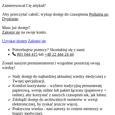
Zainteresował Cię artykuł?
Aby przeczytać całość, wykup dostęp do czasopisma
Pediatria po
Dyplomie
.
Masz już dostęp?
Zaloguj się
na swoje konto.
Uzyskaj dostęp
Zaloguj się
Potrzebujesz pomocy? Skontaktuj się z nami
801 044 415
lub
+48 22 444 24 44
Zostań naszym prenumeratorem i wygodnie poszerzaj swoją
wiedzę!
Stały dostęp do najbardziej aktualnej wiedzy medycznej z
Twojej specjalizacji.
Komfort korzystania – wybierz tradycyjną prenumeratę
papierową, wersję online lub pakiet łączony (papierowy +
online), aby korzystać z naszych czasopism tak, jak lubisz.
Zdobądź dostęp do archiwalnych numerów w wersji
elektronicznej, by zyskać jeszcze więcej.
Praktyczna wiedza - nasi autorzy to cenieni mentorzy w
branży medycznej.