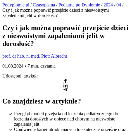
Podyplomie.pl
/
Czasopisma
/
Pediatria po Dyplomie
/
2024
/
04
/
Czy i jak można poprawić przejście dzieci z nieswoistymi
zapaleniami jelit w dorosłość?
Czy i jak można poprawić przejście dzieci
z nieswoistymi zapaleniami jelit w
dorosłość?
prof. dr hab. n. med. Piotr Albrecht
01.08.2024 •
7 min. czytania
Udostępnij artykuł:
Co znajdziesz w artykule?
Przegląd modeli przejścia od leczenia pediatrycznego do
leczenia dorosłych w opiece nad chorym na nieswoiste
zapalenia jelit
Omówienie barier utrudniających to skuteczne przejście oraz