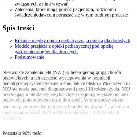
związanych z nimi wyzwań
Zalecenia, które mogą pomóc pacjentom, rodzicom i
świadczeniodawcom poruszać się w tym trudnym procesie
Spis treści
Różnice między opieką pediatryczną a opieką dla dorosłych
Modele przejścia z opieki pediatrycznej pod opiekę
gastroenterologów dla dorosłych
Podsumowanie
Nieswoiste zapalenia jelit (NZJ) są heterogenną grupą chorób
przewlekłych, a ich częstość występowania w populacji
pediatrycznej systematycznie rośnie, tak że blisko 25% chorych na
NZJ stanowią pacjenci diagnozowani przed 18 rokiem życia. NZJ
przebiegają u młodzieży zwykle ciężej i zajmują większe odcinki
przewodu pokarmowego niż u dorosłych. W retrospektywnym
1
badaniu przeprowadzonym przez Goodhanda i wsp.
, w którym
analizowano rozwój NZJ u 100 nastolatków i 100 dorosłych,
wykazano
Pozostało 96% treści