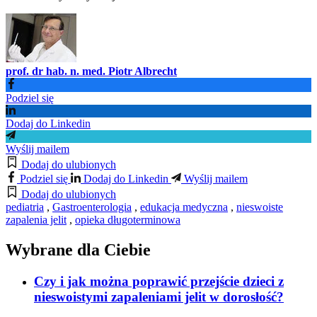
prof. dr hab. n. med. Piotr Albrecht
Podziel się
Dodaj do Linkedin
Wyślij mailem
Dodaj do ulubionych
Podziel się
Dodaj do Linkedin
Wyślij mailem
Dodaj do ulubionych
pediatria
,
Gastroenterologia
,
edukacja medyczna
,
nieswoiste
zapalenia jelit
,
opieka długoterminowa
Wybrane dla Ciebie
Czy i jak można poprawić przejście dzieci z
nieswoistymi zapaleniami jelit w dorosłość?