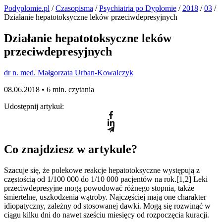
Podyplomie.pl
/
Czasopisma
/
Psychiatria po Dyplomie
/
2018
/
03
/
Działanie hepatotoksyczne leków przeciwdepresyjnych
Działanie hepatotoksyczne leków
przeciwdepresyjnych
dr n. med. Małgorzata Urban-Kowalczyk
08.06.2018 •
6 min. czytania
Udostępnij artykuł:
Co znajdziesz w artykule?
Szacuje się, że polekowe reakcje hepatotoksyczne występują z
częstością od 1/100 000 do 1/10 000 pacjentów na rok.[1,2] Leki
przeciwdepresyjne mogą powodować różnego stopnia, także
śmiertelne, uszkodzenia wątroby. Najczęściej mają one charakter
idiopatyczny, zależny od stosowanej dawki. Mogą się rozwinąć w
ciągu kilku dni do nawet sześciu miesięcy od rozpoczęcia kuracji.