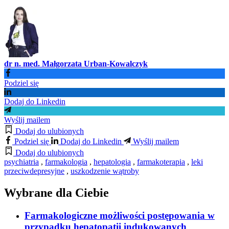
dr n. med. Małgorzata Urban-Kowalczyk
Podziel się
Dodaj do Linkedin
Wyślij mailem
Dodaj do ulubionych
Podziel się
Dodaj do Linkedin
Wyślij mailem
Dodaj do ulubionych
psychiatria
,
farmakologia
,
hepatologia
,
farmakoterapia
,
leki
przeciwdepresyjne
,
uszkodzenie wątroby
Wybrane dla Ciebie
Farmakologiczne możliwości postępowania w
przypadku hepatopatii indukowanych