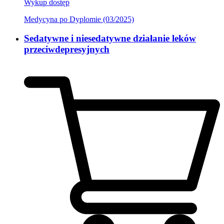
Wykup dostęp
Medycyna po Dyplomie (03/2025)
Sedatywne i niesedatywne działanie leków
przeciwdepresyjnych