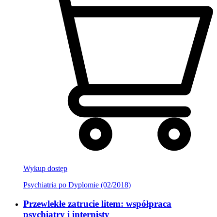
Wykup dostęp
Psychiatria po Dyplomie (02/2018)
Przewlekłe zatrucie litem: współpraca
psychiatry i internisty