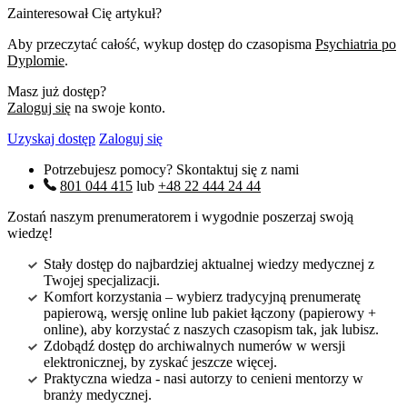
Zainteresował Cię artykuł?
Aby przeczytać całość, wykup dostęp do czasopisma
Psychiatria po
Dyplomie
.
Masz już dostęp?
Zaloguj się
na swoje konto.
Uzyskaj dostęp
Zaloguj się
Potrzebujesz pomocy? Skontaktuj się z nami
801 044 415
lub
+48 22 444 24 44
Zostań naszym prenumeratorem i wygodnie poszerzaj swoją
wiedzę!
Stały dostęp do najbardziej aktualnej wiedzy medycznej z
Twojej specjalizacji.
Komfort korzystania – wybierz tradycyjną prenumeratę
papierową, wersję online lub pakiet łączony (papierowy +
online), aby korzystać z naszych czasopism tak, jak lubisz.
Zdobądź dostęp do archiwalnych numerów w wersji
elektronicznej, by zyskać jeszcze więcej.
Praktyczna wiedza - nasi autorzy to cenieni mentorzy w
branży medycznej.