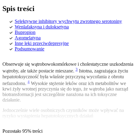
Spis treści
Selektywne inhibitory wychwytu zwrotnego serotoniny
Wenlafaksyna i duloksetyna
Bupropion
Agomelatyna
Inne leki przeciwdepresyjne
Podsumowanie
Obserwuje się wątrobowokomórkowe i cholestatyczne uszkodzenia
3
wątroby, ale także postacie mieszane.
Istotna, zagrażająca życiu
hepatotoksyczność była właśnie przyczyną wycofania z obrotu
4
nefazodonu.
Wysokie stężenie leków oraz ich metabolitów we
krwi żyły wrotnej przyczynia się do tego, że wątroba jako narząd
biotransformacji jest szczególnie narażona na ich toksyczne
działanie.
Jednocześnie wiele osobniczych czynników może wpływać na
ryzyko wystąpienia hepatotoksycznych działań
Pozostało 95% treści