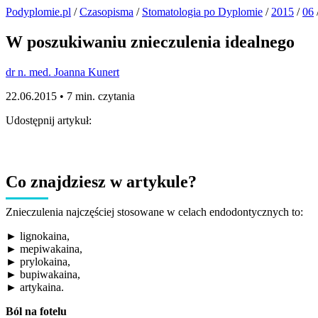
Podyplomie.pl
/
Czasopisma
/
Stomatologia po Dyplomie
/
2015
/
06
W poszukiwaniu znieczulenia idealnego
dr n. med. Joanna Kunert
22.06.2015 •
7 min. czytania
Udostępnij artykuł:
Co znajdziesz w artykule?
Znieczulenia najczęściej stosowane w celach endodontycznych to:
► lignokaina,
► mepiwakaina,
► prylokaina,
► bupiwakaina,
► artykaina.
Ból na fotelu