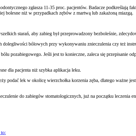
ontycznego zgłasza 11-35 proc. pacjentów. Badacze podkreślają fakt
iej bolesne niż w przypadkach zębów z martwą lub zakażoną miazgą.
 wszelkich starań, aby zabieg był przeprowadzony bezboleśnie, zdecyd
 dolegliwości bólowych przy wykonywaniu znieczulenia czy też instr
 bólu pozabiegowego. Jeśli jest to konieczne, zaleca się przepisanie
e dla pacjenta niż szybka aplikacja leku.
podać lek w okolicę wierzchołka korzenia zęba, dlatego ważne jest 
znieczulenie do zabiegów stomatologicznych, już na początku leczenia
to: