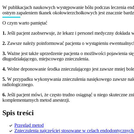
W publikacjach naukowych występowanie bólu podczas leczenia endod
ostrym zapaleniem tkanek okołowierzchołkowych jest znacznie bardz
O czym warto pamiętać
1.
Jeśli pacjent zaobserwuje, że lekarz i personel medyczny dokłada
2.
Zawsze należy poinformować pacjenta o wystąpieniu ewentualnych
3.
Ważne jest także uprzedzenie pacjenta o możliwości pojawienia się
długodziałającego, miejscowego znieczulenia.
4.
Wolne deponowanie środka znieczulającego jest zawsze mniej bolesn
5.
W przypadku wykonywania znieczulenia nasiękowego zawsze należy 
radiologicznego.
6.
Jeśli pacjent mówi, że często trudno osiągnąć u niego skuteczne 
komplementarnych metod anestezji.
Spis treści
Przegląd metod
Znieczulenia najczęściej stosowane w celach endodontycznych 