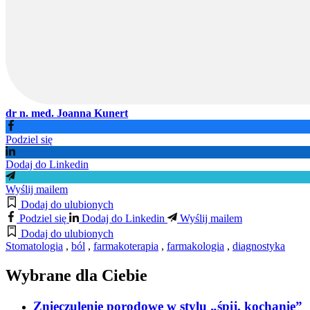
dr n. med. Joanna Kunert
Podziel się
Dodaj do Linkedin
Wyślij mailem
Dodaj do ulubionych
Podziel się
Dodaj do Linkedin
Wyślij mailem
Dodaj do ulubionych
Stomatologia
,
ból
,
farmakoterapia
,
farmakologia
,
diagnostyka
Wybrane dla Ciebie
Znieczulenie porodowe w stylu „śpij, kochanie”