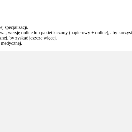
j specjalizacji.
ą, wersję online lub pakiet łączony (papierowy + online), aby korzysta
ej, by zyskać jeszcze więcej.
y medycznej.