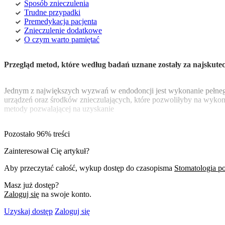
Sposób znieczulenia
Trudne przypadki
Premedykacja pacjenta
Znieczulenie dodatkowe
O czym warto pamiętać
Przegląd metod, które według badań uznane zostały za najskutec
Jednym z największych wyzwań w endodoncji jest wykonanie pełnego
urządzeń oraz środków znieczulających, które pozwoliłyby na wykon
metody pozwalającej na uzyskanie
Pozostało 96% treści
Zainteresował Cię artykuł?
Aby przeczytać całość, wykup dostęp do czasopisma
Stomatologia p
Masz już dostęp?
Zaloguj się
na swoje konto.
Uzyskaj dostęp
Zaloguj się