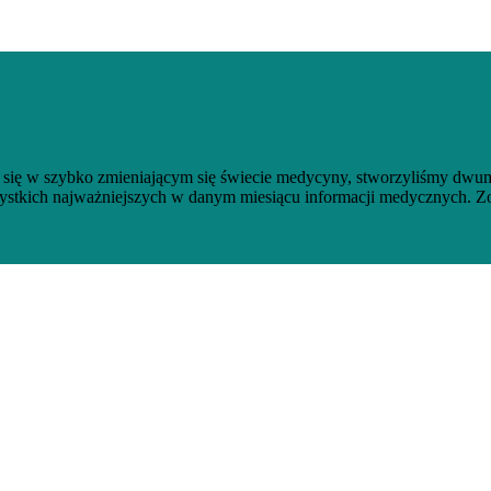
e się w szybko zmieniającym się świecie medycyny, stworzyliśmy dwum
zystkich najważniejszych w danym miesiącu informacji medycznych. Z