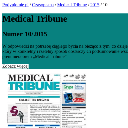
Podyplomie.pl
/
Czasopisma
/
Medical Tribune
/
2015
/ 10
Medical Tribune
Numer 10/2015
W odpowiedzi na potrzebę ciągłego bycia na bieżąco z tym, co dziej
który w konkretny i rzetelny sposób dostarczy Ci podsumowanie ws
prenumeratorem „Medical Tribune”
Zobacz więcej