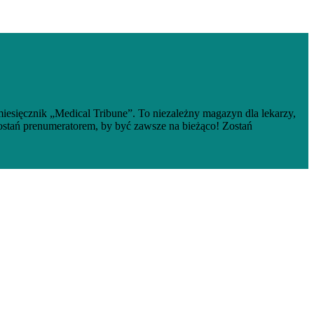
iesięcznik „Medical Tribune”. To niezależny magazyn dla lekarzy,
ostań prenumeratorem, by być zawsze na bieżąco! Zostań