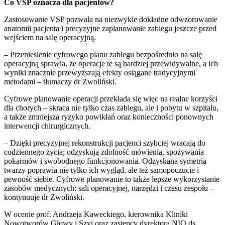
Co VSP oznacza dla pacjentów?
Zastosowanie VSP pozwala na niezwykle dokładne odwzorowanie
anatomii pacjenta i precyzyjne zaplanowanie zabiegu jeszcze przed
wejściem na salę operacyjną.
– Przeniesienie cyfrowego planu zabiegu bezpośrednio na salę
operacyjną sprawia, że operacje te są bardziej przewidywalne, a ich
wyniki znacznie przewyższają efekty osiągane tradycyjnymi
metodami – tłumaczy dr Zwoliński.
Cyfrowe planowanie operacji przekłada się więc na realne korzyści
dla chorych – skraca nie tylko czas zabiegu, ale i pobytu w szpitalu,
a także zmniejsza ryzyko powikłań oraz konieczności ponownych
interwencji chirurgicznych.
– Dzięki precyzyjnej rekonstrukcji pacjenci szybciej wracają do
codziennego życia; odzyskują zdolność mówienia, spożywania
pokarmów i swobodnego funkcjonowania. Odzyskana symetria
twarzy poprawia nie tylko ich wygląd, ale też samopoczucie i
pewność siebie. Cyfrowe planowanie to także lepsze wykorzystanie
zasobów medycznych: sali operacyjnej, narzędzi i czasu zespołu –
kontynuuje dr Zwoliński.
W ocenie prof. Andrzeja Kaweckiego, kierownika Kliniki
Nowotworów Głowy i Szyi oraz zastępcy dyrektora NIO ds.