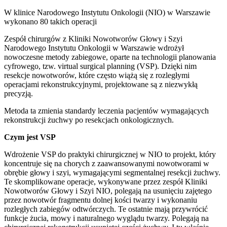
W klinice Narodowego Instytutu Onkologii (NIO) w Warszawie
wykonano 80 takich operacji
Zespół chirurgów z Kliniki Nowotworów Głowy i Szyi
Narodowego Instytutu Onkologii w Warszawie wdrożył
nowoczesne metody zabiegowe, oparte na technologii planowania
cyfrowego, tzw. virtual surgical planning (VSP). Dzięki nim
resekcje nowotworów, które często wiążą się z rozległymi
operacjami rekonstrukcyjnymi, projektowane są z niezwykłą
precyzją.
Metoda ta zmienia standardy leczenia pacjentów wymagających
rekonstrukcji żuchwy po resekcjach onkologicznych.
Czym jest VSP
Wdrożenie VSP do praktyki chirurgicznej w NIO to projekt, który
koncentruje się na chorych z zaawansowanymi nowotworami w
obrębie głowy i szyi, wymagającymi segmentalnej resekcji żuchwy.
Te skomplikowane operacje, wykonywane przez zespół Kliniki
Nowotworów Głowy i Szyi NIO, polegają na usunięciu zajętego
przez nowotwór fragmentu dolnej kości twarzy i wykonaniu
rozległych zabiegów odtwórczych. Te ostatnie mają przywrócić
funkcje żucia, mowy i naturalnego wyglądu twarzy. Polegają na