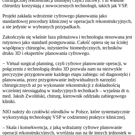
chirurgicznej rekonstrukcji usuniętej części żuchwy. I tu właśnie
chirurdzy korzystają z nowoczesnych technologii, takich jak VSP.
Projekt zakłada wdrożenie cyfrowego planowania jako
standardowej procedury klinicznej w operacjach rekonstrukcyjnych,
a nie jedynie w wybranych przypadkach.
Zakończyła się właśnie faza pilotażowa i technologia stosowana jest
rutynowo jako standard postępowania. Całość opiera się na ścisłej
współpracy chirurgów, inżynierów biomedycznych, techników
druku 3D i ekspertów planowania cyfrowego.
− Virtual surgical planning, czyli cyfrowe planowanie operacji, w
połączeniu z technologią druku 3D pozwala nam na niezwykle
precyzyjne przygotowanie każdego etapu zabiegu: od diagnostyki i
planowania, przez przygotowanie indywidualnych narzędzi
chirurgicznych aż po wykonanie rekonstrukcji z dokładnością
wcześniej nieosiągalną w tradycyjnych technikach – wyjaśnia dr n.
med. Jakub Zwoliński, chirurg, kierownik oddziału zabiegowego
kliniki.
NIO należy do czołówki ośrodków w Polsce, które systematycznie
wykorzystują technologię VSP w codziennej praktyce klinicznej.
– Skala i konsekwencja, z jaką wdrażamy cyfrowe planowanie
operacji rekonstrukcyjnych, wyróżnia nas na tle innych jednostek w