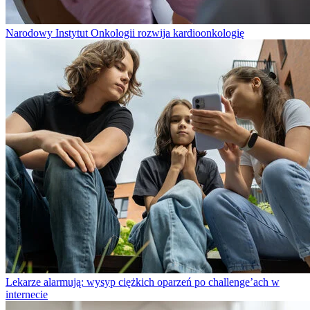
Narodowy Instytut Onkologii rozwija kardioonkologię
Lekarze alarmują: wysyp ciężkich oparzeń po challenge’ach w
internecie