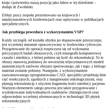
kraju i potwierdza naszą pozycję jako lidera w tej dziedzinie –
dodaje dr Zwoliński.
Efekty pracy zespołu prezentowano na krajowych i
międzynarodowych konferencjach oraz opisywano w publikacjach
specjalistycznych.
Jak przebiega procedura z wykorzystaniem VSP?
Każdy szczegół, od kształtu ubytku po dopasowanie przeszczepu,
jest wcześniej starannie opracowywany w środowisku cyfrowym.
Przygotowanie do operacji rozpoczyna się od wykonania
precyzyjnych badań obrazowych, czyli tomografii komputerowej
czaszki i miednicy, z której pobiera się kość do rekonstrukcji. To te
obrazy stanowią podstawę do stworzenia trójwymiarowych modeli
anatomicznych zarówno obszaru operowanego, jak i tego, z którego
materiał zostanie pobrany. Następnie, z wykorzystaniem
zaawansowanego oprogramowania CAD, specjaliści projektują linie
cięć resekcyjnych, zgodnych z marginesami onkologicznymi, oraz
planują rekonstrukcję z użyciem fragmentu kości miednicy pacjenta.
Ważnym elementem całego procesu jest także przygotowanie i
wydrukowanie indywidualnych szablonów chirurgicznych oraz
odpowiednio wcześniej uformowanych w technologii 3D płytek
rekonstrukcyjnych