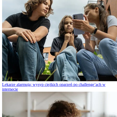
Lekarze alarmują: wysyp ciężkich oparzeń po challenge’ach w
internecie