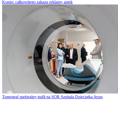
Koniec całkowitego zakazu reklamy aptek
Tomograf spektralny trafił na SOR Szpitala Dzieciątka Jezus