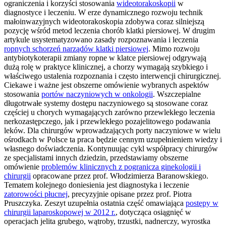
ograniczenia i korzyści stosowania
wideotorakoskopii
w
diagnostyce i leczeniu. W erze dynamicznego rozwoju technik
małoinwazyjnych wideotorakoskopia zdobywa coraz silniejszą
pozycję wśród metod leczenia chorób klatki piersiowej. W drugim
artykule usystematyzowano zasady rozpoznawania i leczenia
ropnych schorzeń narządów klatki piersiowej
. Mimo rozwoju
antybiotykoterapii zmiany ropne w klatce piersiowej odgrywają
dużą rolę w praktyce klinicznej, a chorzy wymagają szybkiego i
właściwego ustalenia rozpoznania i często interwencji chirurgicznej.
Ciekawe i ważne jest obszerne omówienie wybranych aspektów
stosowania
portów naczyniowych w onkologii
. Wszczepialne
długotrwałe systemy dostępu naczyniowego są stosowane coraz
częściej u chorych wymagających zarówno przewlekłego leczenia
nerkozastępczego, jak i przewlekłego pozajelitowego podawania
leków. Dla chirurgów wprowadzających porty naczyniowe w wielu
ośrodkach w Polsce ta praca będzie cennym uzupełnieniem wiedzy i
własnego doświadczenia. Kontynuując cykl współpracy chirurgów
ze specjalistami innych dziedzin, przedstawiamy obszerne
omówienie
problemów klinicznych z pogranicza ginekologii i
chirurgii
opracowane przez prof. Włodzimierza Baranowskiego.
Tematem kolejnego doniesienia jest diagnostyka i leczenie
zatorowości płucnej
, precyzyjnie opisane przez prof. Piotra
Pruszczyka. Zeszyt uzupełnia ostatnia część omawiająca
postępy w
chirurgii laparoskopowej w 2012 r.
, dotycząca osiągnięć w
operacjach jelita grubego, wątroby, trzustki, nadnerczy, wyrostka