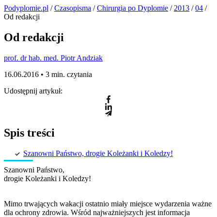
Podyplomie.pl
/
Czasopisma
/
Chirurgia po Dyplomie
/
2013
/
04
/
Od redakcji
Od redakcji
prof. dr hab. med. Piotr Andziak
16.06.2016 •
3 min. czytania
Udostępnij artykuł:
Spis treści
Szanowni Państwo, drogie Koleżanki i Koledzy!
Szanowni Państwo,
drogie Koleżanki i Koledzy!
Mimo trwających wakacji ostatnio miały miejsce wydarzenia ważne
dla ochrony zdrowia. Wśród najważniejszych jest informacja