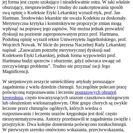
jej forma jest często szokująco i nieadekwatnie ostra. W taki właśnie
oburzający, niesprawiedliwy i trudny do zaakceptowania sposób
swą opinię o Kodeksie Etyki Lekarskiej wyraził etyk, prof. Jan
Hartman. Środowisko lekarskie nie uważa Kodeksu za doskonały.
Merytoryczna krytyka i konstruktywne propozycje zmian mogą
wpłynąć na poprawę jego zapisów. Nie można jednak prowadzić
dyskusji na poziomie zaproponowanym przez prof. Hartmana.
Podobną opinię wyraził rektor Uniwersytetu Jagiellońskiego, prof.
Wojciech Nowak. W liście do prezesa Naczelnej Rady Lekarskiej
napisał: „Zauważam potrzebę merytorycznej dyskusji nad
Kodeksem Etyki Lekarskiej, jednak forma wypowiedzi prof.
Hartmana budzi sprzeciw i oburzenie, gdyż odwraca uwagę od
rzeczywistego problemu”. Trudno nie przyznać racji Jego
Magnificencji.
W sierpniowym zeszycie umieściliśmy artykuły poruszające
zagadnienia z wielu dziedzin chirurgii. Szczególnie polecam pracę
poświęconą rozpoznawaniu i leczeniu
pourazowych obrażeń
kręgosłupa
, często towarzyszących urazom czaszkowo-mózgowym
lub obrażeniom wielonarządowym. Obie grupy chorych są zwykle
leczone przez chirurgów ogólnych, których wiedza o
rozpoznawaniu i leczeniu urazów kręgosłupa jest dość często
nieusystematyzowana. Autorzy przedstawili te zagadnienia zwięźle i
przejrzyście. Dwa kolejne doniesienia poświęcono torakochirurgii.
W pierwszym szeroko omówiono wskazania, przeciwwskazania,