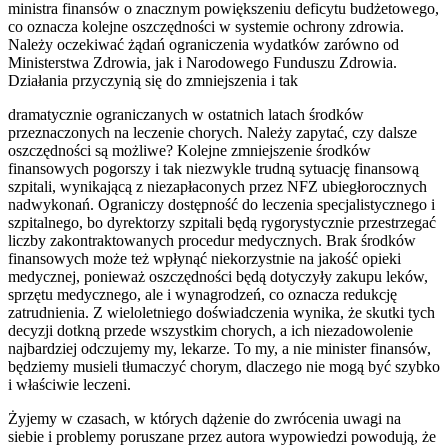
ministra finansów o znacznym powiększeniu deficytu budżetowego,
co oznacza kolejne oszczędności w systemie ochrony zdrowia.
Należy oczekiwać żądań ograniczenia wydatków zarówno od
Ministerstwa Zdrowia, jak i Narodowego Funduszu Zdrowia.
Działania przyczynią się do zmniejszenia i tak
dramatycznie ograniczanych w ostatnich latach środków
przeznaczonych na leczenie chorych. Należy zapytać, czy dalsze
oszczędności są możliwe? Kolejne zmniejszenie środków
finansowych pogorszy i tak niezwykle trudną sytuację finansową
szpitali, wynikającą z niezapłaconych przez NFZ ubiegłorocznych
nadwykonań. Ograniczy dostępność do leczenia specjalistycznego i
szpitalnego, bo dyrektorzy szpitali będą rygorystycznie przestrzegać
liczby zakontraktowanych procedur medycznych. Brak środków
finansowych może też wpłynąć niekorzystnie na jakość opieki
medycznej, ponieważ oszczędności będą dotyczyły zakupu leków,
sprzętu medycznego, ale i wynagrodzeń, co oznacza redukcję
zatrudnienia. Z wieloletniego doświadczenia wynika, że skutki tych
decyzji dotkną przede wszystkim chorych, a ich niezadowolenie
najbardziej odczujemy my, lekarze. To my, a nie minister finansów,
będziemy musieli tłumaczyć chorym, dlaczego nie mogą być szybko
i właściwie leczeni.
Żyjemy w czasach, w których dążenie do zwrócenia uwagi na
siebie i problemy poruszane przez autora wypowiedzi powodują, że