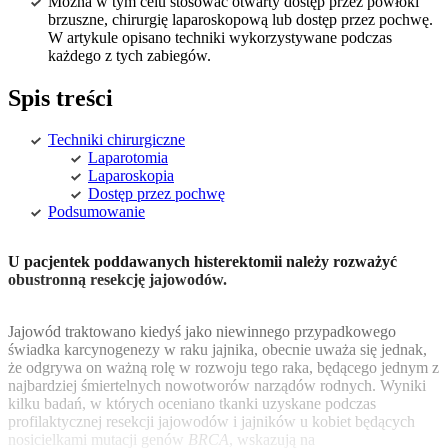
Można w tym celu stosować otwarty dostęp przez powłoki
brzuszne, chirurgię laparoskopową lub dostęp przez pochwę.
W artykule opisano techniki wykorzystywane podczas
każdego z tych zabiegów.
Spis treści
Techniki chirurgiczne
Laparotomia
Laparoskopia
Dostęp przez pochwę
Podsumowanie
U pacjentek poddawanych histerektomii należy rozważyć
obustronną resekcję jajowodów.
Jajowód traktowano kiedyś jako niewinnego przypadkowego
świadka karcynogenezy w raku jajnika, obecnie uważa się jednak,
że odgrywa on ważną rolę w rozwoju tego raka, będącego jednym z
najbardziej śmiertelnych nowotworów narządów rodnych. Wyniki
kilku badań, w których oceniano tkanki uzyskane podczas
profilaktycznej resekcji jajowodów i jajników u kobiet będących
nosicielkami mutacji genów
BRCA
, wskazują na