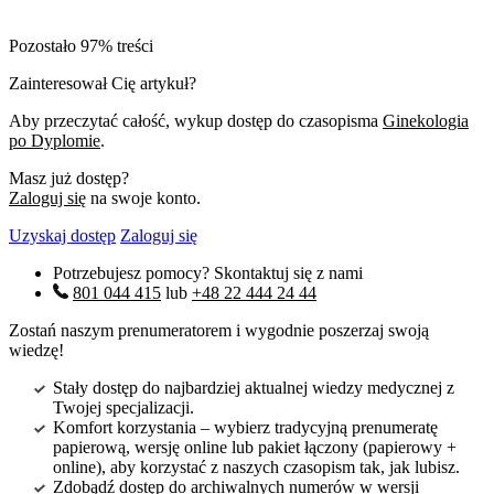
Pozostało 97% treści
Zainteresował Cię artykuł?
Aby przeczytać całość, wykup dostęp do czasopisma
Ginekologia
po Dyplomie
.
Masz już dostęp?
Zaloguj się
na swoje konto.
Uzyskaj dostęp
Zaloguj się
Potrzebujesz pomocy? Skontaktuj się z nami
801 044 415
lub
+48 22 444 24 44
Zostań naszym prenumeratorem i wygodnie poszerzaj swoją
wiedzę!
Stały dostęp do najbardziej aktualnej wiedzy medycznej z
Twojej specjalizacji.
Komfort korzystania – wybierz tradycyjną prenumeratę
papierową, wersję online lub pakiet łączony (papierowy +
online), aby korzystać z naszych czasopism tak, jak lubisz.
Zdobądź dostęp do archiwalnych numerów w wersji