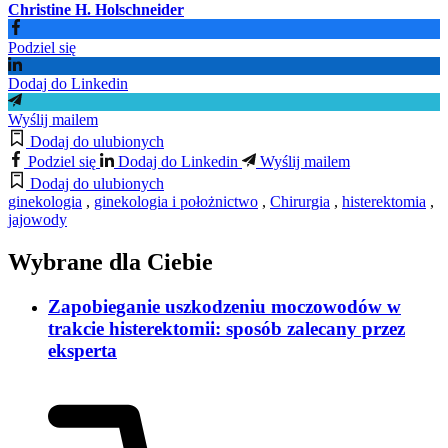
Christine H. Holschneider
Podziel się
Dodaj do Linkedin
Wyślij mailem
Dodaj do ulubionych
Podziel się
Dodaj do Linkedin
Wyślij mailem
Dodaj do ulubionych
ginekologia
,
ginekologia i położnictwo
,
Chirurgia
,
histerektomia
,
jajowody
Wybrane dla Ciebie
Zapobieganie uszkodzeniu moczowodów w
trakcie histerektomii: sposób zalecany przez
eksperta