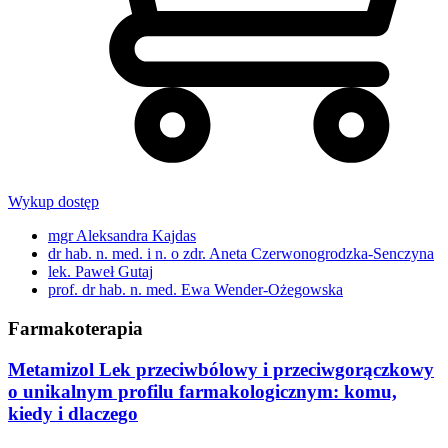
Wykup dostęp
mgr Aleksandra Kajdas
dr hab. n. med. i n. o zdr. Aneta Czerwonogrodzka-Senczyna
lek. Paweł Gutaj
prof. dr hab. n. med. Ewa Wender-Ożegowska
Farmakoterapia
Metamizol Lek przeciwbólowy i przeciwgorączkowy
o unikalnym profilu farmakologicznym: komu,
kiedy i dlaczego