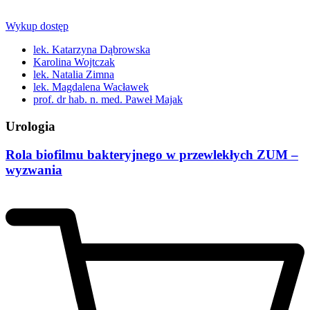
Wykup dostęp
lek. Katarzyna Dąbrowska
Karolina Wojtczak
lek. Natalia Zimna
lek. Magdalena Wacławek
prof. dr hab. n. med. Paweł Majak
Urologia
Rola biofilmu bakteryjnego w przewlekłych ZUM –
wyzwania