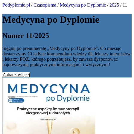
Podyplomie.pl
/
Czasopisma
/
Medycyna po Dyplomie
/
2025
/ 11
Medycyna po Dyplomie
Numer 11/2025
Sięgnij po prenumeratę „Medycyny po Dyplomie”. Co miesiąc
dostarczymy Ci jedyne kompendium wiedzy dla lekarzy internistów
i lekarzy POZ, którego potrzebujesz, by zawsze dysponować
najnowszymi, praktycznymi informacjami i wytycznymi!
Zobacz więcej