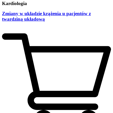
Kardiologia
Zmiany w układzie krążenia u pacjentów z
twardziną układową