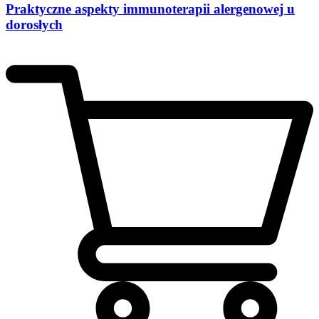
Praktyczne aspekty immunoterapii alergenowej u
dorosłych