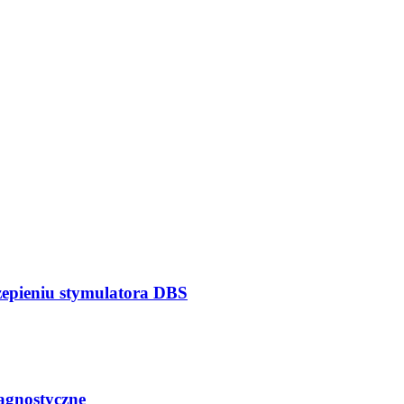
zepieniu stymulatora DBS
iagnostyczne