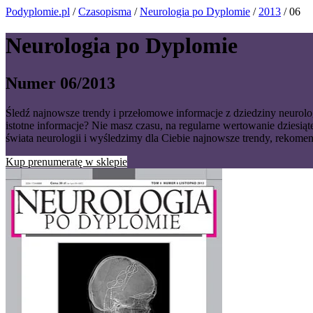
Podyplomie.pl
/
Czasopisma
/
Neurologia po Dyplomie
/
2013
/ 06
Neurologia po Dyplomie
Numer 06/2013
Śledź najnowsze trendy i przełomowe informacje z dziedziny neurolo
istotne informacje? Nie masz czasu, na regularne wertowanie dzies
świata neurologii i wyśledzimy dla Ciebie najnowsze trendy, rekome
Kup prenumeratę w sklepie