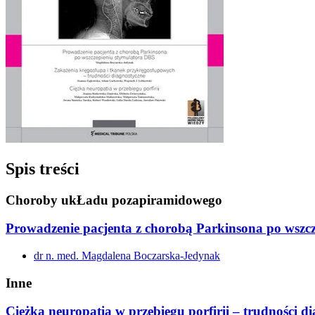
Spis treści
Choroby ukŁadu pozapiramidowego
Prowadzenie pacjenta z chorobą Parkinsona po wszc
dr n. med. Magdalena Boczarska-Jedynak
Inne
Ciężka neuropatia w przebiegu porfirii – trudności d