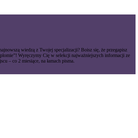
jnowszą wiedzą z Twojej specjalizacji? Boisz się, że przegapisz
plomie”! Wyręczymy Cię w selekcji najważniejszych informacji ze
scu – co 2 miesiące, na łamach pisma.