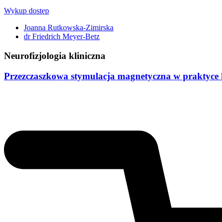
Wykup dostęp
Joanna Rutkowska-Zimirska
dr Friedrich Meyer-Betz
Neurofizjologia kliniczna
Przezczaszkowa stymulacja magnetyczna w praktyce k