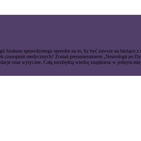
gii Szukasz sprawdzonego sposobu na to, by być zawsze na bieżąco z na
iątek czasopism medycznych? Zostań prenumeratorem „Neurologii po Dy
ndacje oraz wytyczne. Całą niezbędną wiedzę znajdziesz w jednym miej