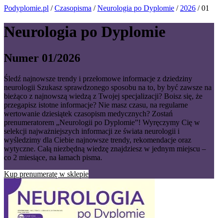
Podyplomie.pl
/
Czasopisma
/
Neurologia po Dyplomie
/
2026
/ 01
Neurologia po Dyplomie
Numer 01/2026
Śledź najnowsze trendy i przełomowe informacje z dziedziny
neurologii Szukasz sprawdzonego sposobu na to, by być zawsze na
bieżąco z najnowszą wiedzą z Twojej specjalizacji? Boisz się, że
przegapisz istotne informacje? Nie masz czasu, na regularne
wertowanie dziesiątek czasopism medycznych? Zostań
prenumeratorem „Neurologii po Dyplomie”! Wyręczymy Cię w
selekcji najważniejszych informacji ze świata neurologii i
wyśledzimy dla Ciebie najnowsze trendy, rekomendacje oraz
wytyczne. Całą niezbędną wiedzę znajdziesz w jednym miejscu –
co 2 miesiące, na łamach pisma.
Kup prenumeratę w sklepie