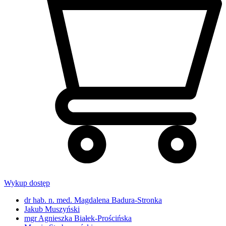
Wykup dostęp
dr hab. n. med. Magdalena Badura-Stronka
Jakub Muszyński
mgr Agnieszka Białek-Prościńska