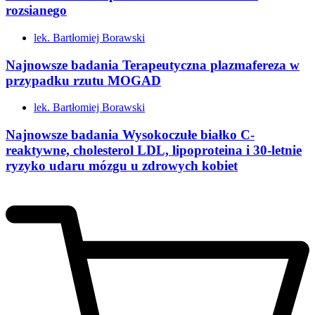
rozsianego
lek. Bartłomiej Borawski
Najnowsze badania Terapeutyczna plazmafereza w
przypadku rzutu MOGAD
lek. Bartłomiej Borawski
Najnowsze badania Wysokoczułe białko C-
reaktywne, cholesterol LDL, lipoproteina i 30-letnie
ryzyko udaru mózgu u zdrowych kobiet