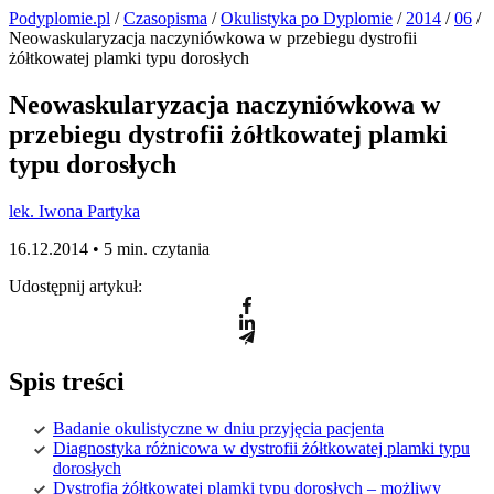
Podyplomie.pl
/
Czasopisma
/
Okulistyka po Dyplomie
/
2014
/
06
/
Neowaskularyzacja naczyniówkowa w przebiegu dystrofii
żółtkowatej plamki typu dorosłych
Neowaskularyzacja naczyniówkowa w
przebiegu dystrofii żółtkowatej plamki
typu dorosłych
lek. Iwona Partyka
16.12.2014 •
5 min. czytania
Udostępnij artykuł:
Spis treści
Badanie okulistyczne w dniu przyjęcia pacjenta
Diagnostyka różnicowa w dystrofii żółtkowatej plamki typu
dorosłych
Dystrofia żółtkowatej plamki typu dorosłych – możliwy