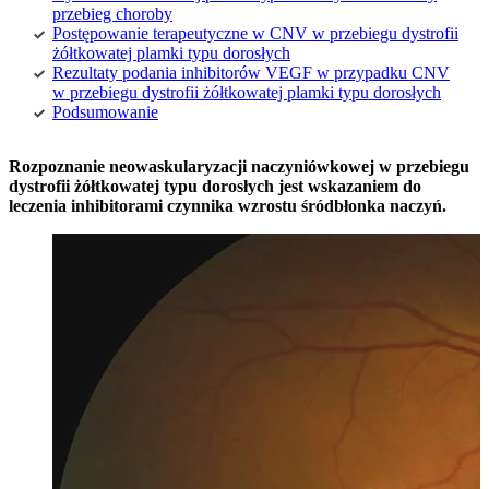
przebieg choroby
Postępowanie terapeutyczne w CNV w przebiegu dystrofii
żółtkowatej plamki typu dorosłych
Rezultaty podania inhibitorów VEGF w przypadku CNV
w przebiegu dystrofii żółtkowatej plamki typu dorosłych
Podsumowanie
Rozpoznanie neowaskularyzacji naczyniówkowej w przebiegu
dystrofii żółtkowatej typu dorosłych jest wskazaniem do
leczenia inhibitorami czynnika wzrostu śródbłonka naczyń.