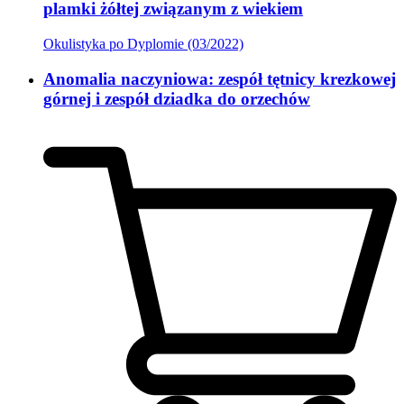
plamki żółtej związanym z wiekiem
Okulistyka po Dyplomie (03/2022)
Anomalia naczyniowa: zespół tętnicy krezkowej
górnej i zespół dziadka do orzechów