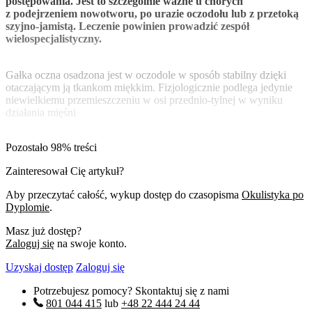
postępowania. Jest to szczególnie ważne u chorych
z podejrzeniem nowotworu, po urazie oczodołu lub z przetoką
szyjno-jamistą. Leczenie powinien prowadzić zespół
wielospecjalistyczny.
Gałka oczna osadzona jest w oczodole w sposób stabilny dzięki
otaczającym ją tkankom miękkim. Fizjologicznie podlega jedynie
niewielkiemu przemieszczeniu w osi przednio-tylnej w wyniku
działania mięśni
Pozostało 98% treści
Zainteresował Cię artykuł?
Aby przeczytać całość, wykup dostęp do czasopisma
Okulistyka po
Dyplomie
.
Masz już dostęp?
Zaloguj się
na swoje konto.
Uzyskaj dostęp
Zaloguj się
Potrzebujesz pomocy? Skontaktuj się z nami
801 044 415
lub
+48 22 444 24 44