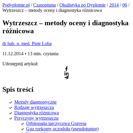
Podyplomie.pl
/
Czasopisma
/
Okulistyka po Dyplomie
/
2014
/
06
/
Wytrzeszcz – metody oceny i diagnostyka różnicowa
Wytrzeszcz – metody oceny i diagnostyka
różnicowa
dr hab. n. med. Piotr Loba
11.12.2014 •
13 min. czytania
Udostępnij artykuł:
Spis treści
Metody diagnostyczne
Rodzaje wytrzeszczu
Diagnostyka różnicowa
Przyczyny wytrzeszczu
Orbitopatia tarczycowa Gravesa
Guz rzekomy oczodołu (pseudotumor)