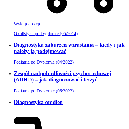
Wykup dostęp
Okulistyka po Dyplomie (05/2014)
Diagnostyka zaburzeń wzrastania – kiedy i jak
należy ją podejmować
Pediatria po Dyplomie (04/2022)
Zespół nadpobudliwości psychoruchowej
(ADHD) – jak diagnozować i leczyć
Pediatria po Dyplomie (06/2022)
Diagnostyka omdleń