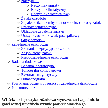
Naczyniaki
Naczyniak jamisty
Naczyniak limfatyczny
Naczyniak włośniczkowy
Żylaki oczodołu
Zapalenie tkanek miękkich oczodołu, choroby zatok
Przetoka tętniczo-żylna
Układowe zapalenie naczyń
Urazy oczodołu, krwiak pozagałkowy
Guzy oczodołu
Zapadnięcie gałki ocznej
Złamanie rozprężające oczodołu
Zespół cichej zatoki
Pseudozapadnięcie gałki ocznej
Badania dodatkowe
Badania laboratoryjne
Tomografia komputerowa
Rezonans magnetyczny
Ultrasonografia
Powikłania oczne wytrzeszczu i zapadnięcia gałki ocznej
Podsumowanie
Właściwa diagnostyka różnicowa wytrzeszczu i zapadnięcia
gałki ocznej umożliwia szybkie podjęcie właściwego