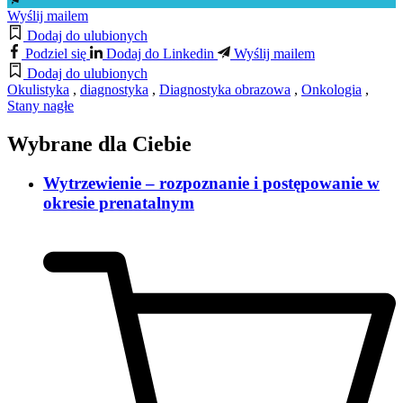
Wyślij mailem
Dodaj do ulubionych
Podziel się
Dodaj do Linkedin
Wyślij mailem
Dodaj do ulubionych
Okulistyka
,
diagnostyka
,
Diagnostyka obrazowa
,
Onkologia
,
Stany nagłe
Wybrane dla Ciebie
Wytrzewienie – rozpoznanie i postępowanie w
okresie prenatalnym