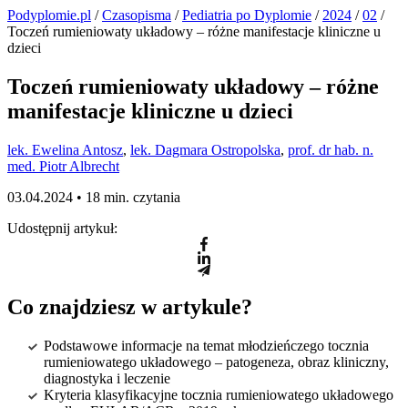
Podyplomie.pl
/
Czasopisma
/
Pediatria po Dyplomie
/
2024
/
02
/
Toczeń rumieniowaty układowy – różne manifestacje kliniczne u
dzieci
Toczeń rumieniowaty układowy – różne
manifestacje kliniczne u dzieci
lek. Ewelina Antosz
,
lek. Dagmara Ostropolska
,
prof. dr hab. n.
med. Piotr Albrecht
03.04.2024 •
18 min. czytania
Udostępnij artykuł:
Co znajdziesz w artykule?
Podstawowe informacje na temat młodzieńczego tocznia
rumieniowatego układowego – patogeneza, obraz kliniczny,
diagnostyka i leczenie
Kryteria klasyfikacyjne tocznia rumieniowatego układowego