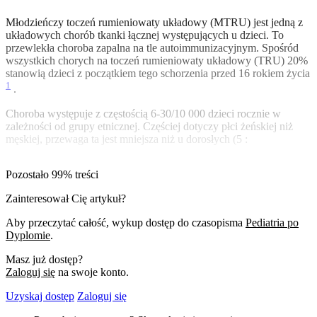
Młodzieńczy toczeń rumieniowaty układowy (MTRU) jest jedną z
układowych chorób tkanki łącznej występujących u dzieci. To
przewlekła choroba zapalna na tle autoimmunizacyjnym. Spośród
wszystkich chorych na toczeń rumieniowaty układowy (TRU) 20%
stanowią dzieci z początkiem tego schorzenia przed 16 rokiem życia
1
.
Choroba występuje z częstością 6-30/10 000 dzieci rocznie w
zależności od grupy etnicznej. Częściej dotyczy płci żeńskiej niż
męskiej, przewaga ta jest mniejsza niż u dorosłych (5 :
Pozostało 99% treści
Zainteresował Cię artykuł?
Aby przeczytać całość, wykup dostęp do czasopisma
Pediatria po
Dyplomie
.
Masz już dostęp?
Zaloguj się
na swoje konto.
Uzyskaj dostęp
Zaloguj się