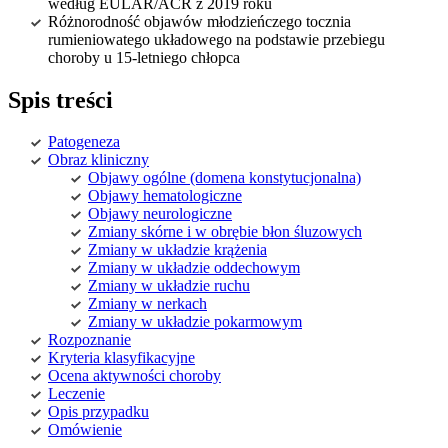
według EULAR/ACR z 2019 roku
Różnorodność objawów młodzieńczego tocznia
rumieniowatego układowego na podstawie przebiegu
choroby u 15-letniego chłopca
Spis treści
Patogeneza
Obraz kliniczny
Objawy ogólne (domena konstytucjonalna)
Objawy hematologiczne
Objawy neurologiczne
Zmiany skórne i w obrębie błon śluzowych
Zmiany w układzie krążenia
Zmiany w układzie oddechowym
Zmiany w układzie ruchu
Zmiany w nerkach
Zmiany w układzie pokarmowym
Rozpoznanie
Kryteria klasyfikacyjne
Ocena aktywności choroby
Leczenie
Opis przypadku
Omówienie