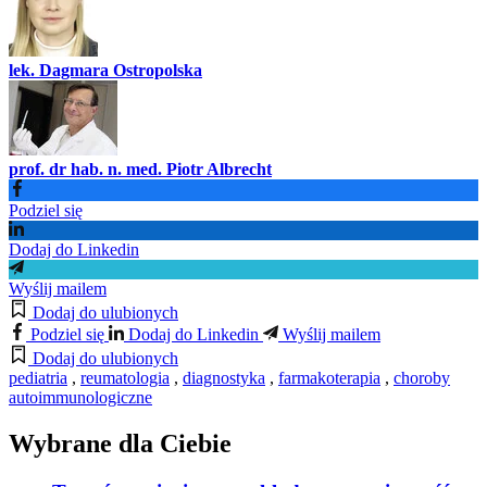
lek. Dagmara Ostropolska
prof. dr hab. n. med. Piotr Albrecht
Podziel się
Dodaj do Linkedin
Wyślij mailem
Dodaj do ulubionych
Podziel się
Dodaj do Linkedin
Wyślij mailem
Dodaj do ulubionych
pediatria
,
reumatologia
,
diagnostyka
,
farmakoterapia
,
choroby
autoimmunologiczne
Wybrane dla Ciebie