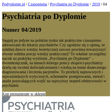
Podyplomie.pl
/
Czasopisma
/
Psychiatria po Dyplomie
/
2019
/ 04
Psychiatria po Dyplomie
Numer 04/2019
Sięgnij po jedyne na polskim rynku tak praktyczne czasopismo
adresowane do lekarzy psychiatrów Czy zgodzisz się z opinią, że
solidnej dawce wiedzy teoretycznej zawsze powinna towarzyszyć
równie solidna porcja wiedzy praktycznej? To właśnie szczególny
nacisk na praktykę wyróżnia „Psychiatrię po Dyplomie” –
dwumiesięcznik, na łamach którego polscy eksperci-psychiatrzy
dzielą się swoimi doświadczeniami i wiedzą na temat skutecznego
diagnozowania i leczenia pacjentów. To przekrój najnowszych i
najważniejszych wytycznych, schematów postępowania, metod i
analiz pozwalających wejść na najwyższy stopień efektywności w
psychiatrii.
Kup prenumeratę w sklepie