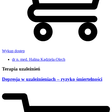
Wykup dostęp
dr n. med. Halina Kądziela-Olech
Terapia uzależnień
Depresja w uzależnieniach – ryzyko śmiertelności