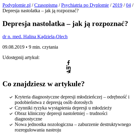
Podyplomie.pl
/
Czasopisma
/
Psychiatria po Dyplomie
/
2019
/
04
/
Depresja nastolatka – jak ją rozpoznać?
Depresja nastolatka – jak ją rozpoznać?
dr n. med. Halina Kądziela-Olech
09.08.2019 •
9 min. czytania
Udostępnij artykuł:
Co znajdziesz w artykule?
Kryteria diagnostyczne depresji młodzieńczej – odrębność i
podobieństwa z depresją osób dorosłych
Czynniki ryzyka wystąpienia depresji u młodzieży
Obraz kliniczny depresji nastoletniej – trudności
diagnostyczne
Nowa jednostka nozologiczna – zaburzenie destruktywnego
rozregulowania nastroju