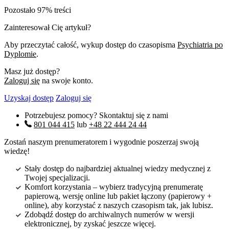
Pozostało 97% treści
Zainteresował Cię artykuł?
Aby przeczytać całość, wykup dostęp do czasopisma
Psychiatria po
Dyplomie
.
Masz już dostęp?
Zaloguj się
na swoje konto.
Uzyskaj dostęp
Zaloguj się
Potrzebujesz pomocy? Skontaktuj się z nami
801 044 415
lub
+48 22 444 24 44
Zostań naszym prenumeratorem i wygodnie poszerzaj swoją
wiedzę!
Stały dostęp do najbardziej aktualnej wiedzy medycznej z
Twojej specjalizacji.
Komfort korzystania – wybierz tradycyjną prenumeratę
papierową, wersję online lub pakiet łączony (papierowy +
online), aby korzystać z naszych czasopism tak, jak lubisz.
Zdobądź dostęp do archiwalnych numerów w wersji
elektronicznej, by zyskać jeszcze więcej.