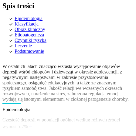
Spis treści
Epidemiologia
Klasyfikacja
Obraz kliniczny
Etiopatogeneza
Czynniki ryzyka
Leczenie
Podsumowanie
W ostatnich latach znacząco wzrasta występowanie objawów
depresji wśród chłopców i dziewcząt w okresie adolescencji, z
negatywnymi następstwami w zakresie przystosowania
społecznego, osiągnięć edukacyjnych, a także ze znacznym
ryzykiem samobójstwa. Jakość relacji we wczesnych okresach
rozwojowych, narażenie na stres, zaburzona regulacja emocji
wydają się istotnymi elementami w złożonej patogenezie choroby.
Epidemiologia
Częstość depresji w populacji ogólnej według różnych źródeł
1
,
wynosi 5-7%