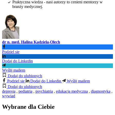
Praktyczna wiedza - nasi autorzy to cenieni mentorzy w
branży medycznej.
dr n. med. Halina Kądziela-Olech
Podziel się
Dodaj do Linkedin
Wyślij mailem
Dodaj do ulubionych
Podziel się
Dodaj do Linkedin
Wyślij mailem
Dodaj do ulubionych
depresja
,
pediatria
,
psychiatria
,
edukacja medyczna
,
diagnostyka
,
wywiad
Wybrane dla Ciebie