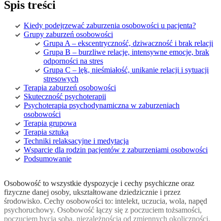
Spis treści
Kiedy podejrzewać zaburzenia osobowości u pacjenta?
Grupy zaburzeń osobowości
Grupa A – ekscentryczność, dziwaczność i brak relacji
Grupa B – burzliwe relacje, intensywne emocje, brak
odporności na stres
Grupa C – lęk, nieśmiałość, unikanie relacji i sytuacji
stresowych
Terapia zaburzeń osobowości
Skuteczność psychoterapii
Psychoterapia psychodynamiczna w zaburzeniach
osobowości
Terapia grupowa
Terapia sztuką
Techniki relaksacyjne i medytacja
Wsparcie dla rodzin pacjentów z zaburzeniami osobowości
Podsumowanie
Osobowość to wszystkie dyspozycje i cechy psychiczne oraz
fizyczne danej osoby, ukształtowane dziedzicznie i przez
środowisko. Cechy osobowości to: intelekt, uczucia, wola, napęd
psychoruchowy. Osobowość łączy się z poczuciem tożsamości,
poczuciem bycia sobą, niezależnością od zmiennych okoliczności.