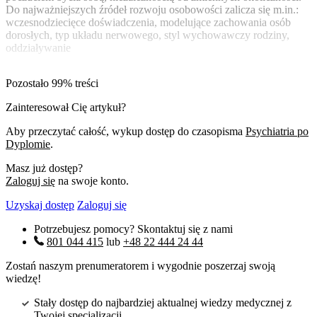
Do najważniejszych źródeł rozwoju osobowości zalicza się m.in.:
wczesnodziecięce doświadczenia, modelujące zachowania osób
dorosłych, typ układu nerwowego, styl wychowawczy rodziny,
oddziaływanie
Pozostało 99% treści
Zainteresował Cię artykuł?
Aby przeczytać całość, wykup dostęp do czasopisma
Psychiatria po
Dyplomie
.
Masz już dostęp?
Zaloguj się
na swoje konto.
Uzyskaj dostęp
Zaloguj się
Potrzebujesz pomocy? Skontaktuj się z nami
801 044 415
lub
+48 22 444 24 44
Zostań naszym prenumeratorem i wygodnie poszerzaj swoją
wiedzę!
Stały dostęp do najbardziej aktualnej wiedzy medycznej z
Twojej specjalizacji.