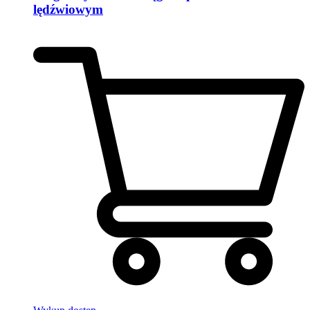
lędźwiowym