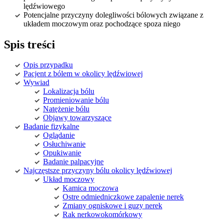
lędźwiowego
Potencjalne przyczyny dolegliwości bólowych związane z
układem moczowym oraz pochodzące spoza niego
Spis treści
Opis przypadku
Pacjent z bólem w okolicy lędźwiowej
Wywiad
Lokalizacja bólu
Promieniowanie bólu
Natężenie bólu
Objawy towarzyszące
Badanie fizykalne
Oglądanie
Osłuchiwanie
Opukiwanie
Badanie palpacyjne
Najczęstsze przyczyny bólu okolicy lędźwiowej
Układ moczowy
Kamica moczowa
Ostre odmiedniczkowe zapalenie nerek
Zmiany ogniskowe i guzy nerek
Rak nerkowokomórkowy