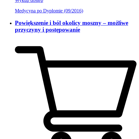
Wykup dostęp
Medycyna po Dyplomie (09/2016)
Powiększenie i ból okolicy moszny – możliwe
przyczyny i postępowanie