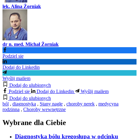
lek. Alina Żorniak
dr n. med. Michał Żorniak
Podziel się
Dodaj do Linkedin
Wyślij mailem
Dodaj do ulubionych
Podziel się
Dodaj do Linkedin
Wyślij mailem
Dodaj do ulubionych
ból
,
diagnostyka
,
Stany nagłe
,
choroby nerek
,
medycyna
rodzinna
,
Choroby wewnętrzne
Wybrane dla Ciebie
Diagnostyka bólu kręgosłupa w odcinku