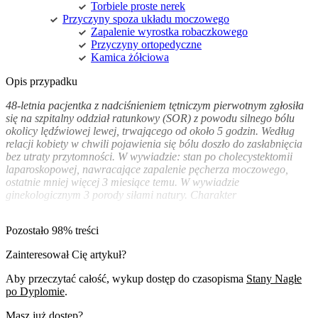
Torbiele proste nerek
Przyczyny spoza układu moczowego
Zapalenie wyrostka robaczkowego
Przyczyny ortopedyczne
Kamica żółciowa
Opis przypadku
48-letnia pacjentka z nadciśnieniem tętniczym pierwotnym zgłosiła
się na szpitalny oddział ratunkowy (SOR) z powodu silnego bólu
okolicy lędźwiowej lewej, trwającego od około 5 godzin. Według
relacji kobiety w chwili pojawienia się bólu doszło do zasłabnięcia
bez utraty przytomności. W wywiadzie: stan po cholecystektomii
laparoskopowej, nawracające zapalenie pęcherza moczowego,
ostatnie mniej więcej 3 miesiące temu. W wywiadzie
ginekologicznym 3 porody siłami natury. Charakter
Pozostało 98% treści
Zainteresował Cię artykuł?
Aby przeczytać całość, wykup dostęp do czasopisma
Stany Nagłe
po Dyplomie
.
Masz już dostęp?