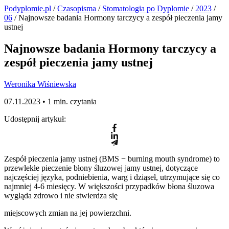
Podyplomie.pl
/
Czasopisma
/
Stomatologia po Dyplomie
/
2023
/
06
/ Najnowsze badania Hormony tarczycy a zespół pieczenia jamy
ustnej
Najnowsze badania Hormony tarczycy a
zespół pieczenia jamy ustnej
Weronika Wiśniewska
07.11.2023 •
1 min. czytania
Udostępnij artykuł:
Zespół pieczenia jamy ustnej (BMS − burning mouth syndrome) to
przewlekłe pieczenie błony śluzowej jamy ustnej, dotyczące
najczęściej języka, podniebienia, warg i dziąseł, utrzymujące się co
najmniej 4-6 miesięcy. W większości przypadków błona śluzowa
wygląda zdrowo i nie stwierdza się
miejscowych zmian na jej powierzchni.