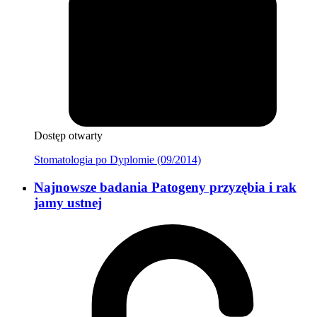
Dostęp otwarty
Stomatologia po Dyplomie (09/2014)
Najnowsze badania Patogeny przyzębia i rak
jamy ustnej