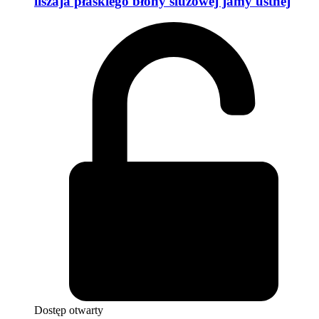
liszaja płaskiego błony śluzowej jamy ustnej
Dostęp otwarty