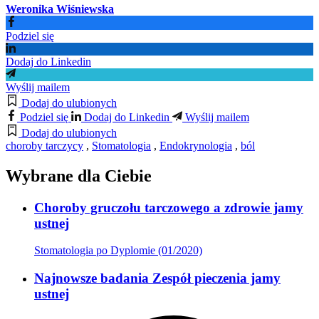
Weronika Wiśniewska
Podziel się
Dodaj do Linkedin
Wyślij mailem
Dodaj do ulubionych
Podziel się
Dodaj do Linkedin
Wyślij mailem
Dodaj do ulubionych
choroby tarczycy
,
Stomatologia
,
Endokrynologia
,
ból
Wybrane dla Ciebie
Choroby gruczołu tarczowego a zdrowie jamy
ustnej
Stomatologia po Dyplomie (01/2020)
Najnowsze badania Zespół pieczenia jamy
ustnej