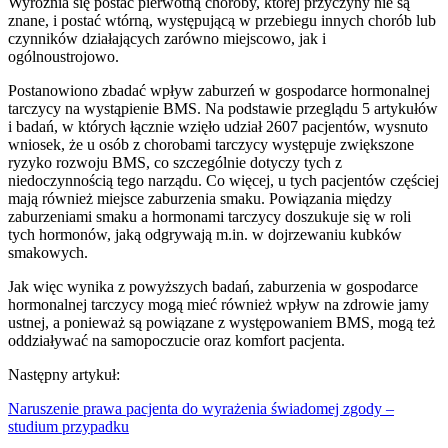
Wyróżnia się postać pierwotną choroby, której przyczyny nie są
znane, i postać wtórną, występującą w przebiegu innych chorób lub
czynników działających zarówno miejscowo, jak i
ogólnoustrojowo.
Postanowiono zbadać wpływ zaburzeń w gospodarce hormonalnej
tarczycy na wystąpienie BMS. Na podstawie przeglądu 5 artykułów
i badań, w których łącznie wzięło udział 2607 pacjentów, wysnuto
wniosek, że u osób z chorobami tarczycy występuje zwiększone
ryzyko rozwoju BMS, co szczególnie dotyczy tych z
niedoczynnością tego narządu. Co więcej, u tych pacjentów częściej
mają również miejsce zaburzenia smaku. Powiązania między
zaburzeniami smaku a hormonami tarczycy doszukuje się w roli
tych hormonów, jaką odgrywają m.in. w dojrzewaniu kubków
smakowych.
Jak więc wynika z powyższych badań, zaburzenia w gospodarce
hormonalnej tarczycy mogą mieć również wpływ na zdrowie jamy
ustnej, a ponieważ są powiązane z występowaniem BMS, mogą też
oddziaływać na samopoczucie oraz komfort pacjenta.
Następny artykuł:
Naruszenie prawa pacjenta do wyrażenia świadomej zgody –
studium przypadku