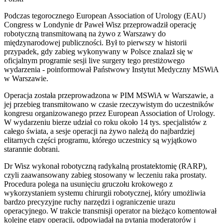
Podczas tegorocznego European Association of Urology (EAU)
Congress w Londynie dr Paweł Wisz przeprowadził operację
robotyczną transmitowaną na żywo z Warszawy do
międzynarodowej publiczności. Był to pierwszy w historii
przypadek, gdy zabieg wykonywany w Polsce znalazł się w
oficjalnym programie sesji live surgery tego prestiżowego
wydarzenia - poinformował Państwowy Instytut Medyczny MSWiA
w Warszawie.
Operacja została przeprowadzona w PIM MSWiA w Warszawie, a
jej przebieg transmitowano w czasie rzeczywistym do uczestników
kongresu organizowanego przez European Association of Urology.
W wydarzeniu bierze udział co roku około 14 tys. specjalistów z
całego świata, a sesje operacji na żywo należą do najbardziej
elitarnych części programu, którego uczestnicy są wyjątkowo
starannie dobrani.
Dr Wisz wykonał robotyczną radykalną prostatektomię (RARP),
czyli zaawansowany zabieg stosowany w leczeniu raka prostaty.
Procedura polega na usunięciu gruczołu krokowego z
wykorzystaniem systemu chirurgii robotycznej, który umożliwia
bardzo precyzyjne ruchy narzędzi i ograniczenie urazu
operacyjnego. W trakcie transmisji operator na bieżąco komentował
kolejne etapy operacji, odpowiadał na pytania moderatorów i