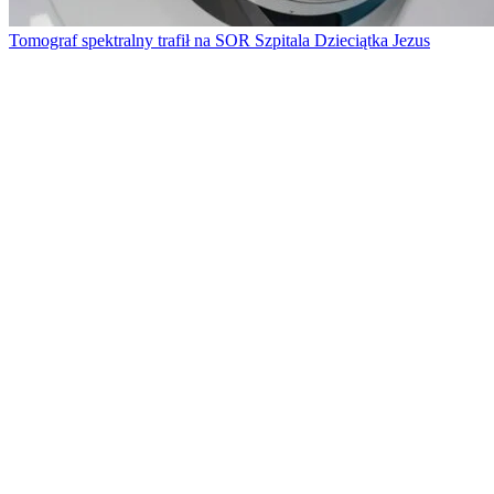
Tomograf spektralny trafił na SOR Szpitala Dzieciątka Jezus