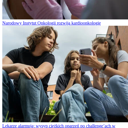
Narodowy Instytut Onkologii rozwija kardioonkologię
Lekarze alarmują: wysyp ciężkich oparzeń po challenge’ach w