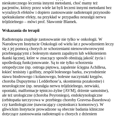
nieskutecznego leczenia innymi metodami, choć mamy też
pacjentów, którzy przez wiele lat byli leczeni innymi metodami bez
wyraźnych efektów i dopiero zastosowanie radioterapii przynosiło
spektakularne efekty, na przykład w przypadku neuralgii nerwu
trójdzielnego – mówi prof. Sławomir Blamek.
Wskazania do terapii
Radioterapia znajduje zastosowanie nie tylko w onkologii. W
Narodowym Instytucie Onkologii od wielu lat z powodzeniem leczy
się z jej pomocą chorych ze schorzeniami nienowotworowymi
przebiegającymi z bolesnym stanem zapalnym lub włóknieniem
tkanki łącznej, które w znaczący sposób obniżają jakość życia i
upośledzają funkcjonowanie. Są to nie tylko schorzenia
ortopedyczne (np. ostroga piętowa, zapalenie ścięgna Achillesa,
łokieć tenisisty i golfisty, zespół bolesnego barku, zwyrodnienie
stawu biodrowego i kolanowego, bolesne naczyniaki kręgów,
choroba Dupuytrena i Ledderhose’a, skostnienia pozakostne) i
neurologiczne (np. neuralgia nerwu trójdzielnego, nerwiaki,
oponiaki, malformacje tętniczo-żylne [AVM], drżenie samoistne),
ale też urologiczne (choroba Peyroniego), endokrynologiczne
(orbitopatia tarczycowa w przebiegu choroby Gravesa-Basedowa)
czy kardiologiczne (nawracający częstoskurcz komorowy). W
gliwickim Instytucie prowadzone są obecnie badania kliniczne
dotyczące zastosowania radioterapii u chorych z drżeniem