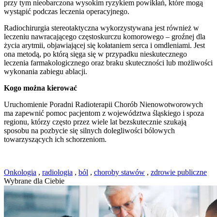
przy tym nieobarczona wysokim ryzykiem powikłań, które mogą
wystąpić podczas leczenia operacyjnego.
Radiochirurgia stereotaktyczna wykorzystywana jest również w
leczeniu nawracającego częstoskurczu komorowego – groźnej dla
życia arytmii, objawiającej się kołataniem serca i omdleniami. Jest
ona metodą, po którą sięga się w przypadku nieskutecznego
leczenia farmakologicznego oraz braku skuteczności lub możliwości
wykonania zabiegu ablacji.
Kogo można kierować
Uruchomienie Poradni Radioterapii Chorób Nienowotworowych
ma zapewnić pomoc pacjentom z województwa śląskiego i spoza
regionu, którzy często przez wiele lat bezskutecznie szukają
sposobu na pozbycie się silnych dolegliwości bólowych
towarzyszących ich schorzeniom.
Onkologia
,
radiologia
,
ból
,
choroby stawów
,
zdrowie publiczne
Wybrane dla Ciebie