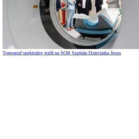
Tomograf spektralny trafił na SOR Szpitala Dzieciątka Jezus