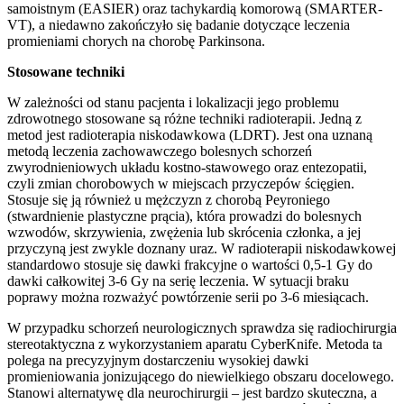
samoistnym (EASIER) oraz tachykardią komorową (SMARTER-
VT), a niedawno zakończyło się badanie dotyczące leczenia
promieniami chorych na chorobę Parkinsona.
Stosowane techniki
W zależności od stanu pacjenta i lokalizacji jego problemu
zdrowotnego stosowane są różne techniki radioterapii. Jedną z
metod jest radioterapia niskodawkowa (LDRT). Jest ona uznaną
metodą leczenia zachowawczego bolesnych schorzeń
zwyrodnieniowych układu kostno-stawowego oraz entezopatii,
czyli zmian chorobowych w miejscach przyczepów ścięgien.
Stosuje się ją również u mężczyzn z chorobą Peyroniego
(stwardnienie plastyczne prącia), która prowadzi do bolesnych
wzwodów, skrzywienia, zwężenia lub skrócenia członka, a jej
przyczyną jest zwykle doznany uraz. W radioterapii niskodawkowej
standardowo stosuje się dawki frakcyjne o wartości 0,5-1 Gy do
dawki całkowitej 3-6 Gy na serię leczenia. W sytuacji braku
poprawy można rozważyć powtórzenie serii po 3-6 miesiącach.
W przypadku schorzeń neurologicznych sprawdza się radiochirurgia
stereotaktyczna z wykorzystaniem aparatu CyberKnife. Metoda ta
polega na precyzyjnym dostarczeniu wysokiej dawki
promieniowania jonizującego do niewielkiego obszaru docelowego.
Stanowi alternatywę dla neurochirurgii – jest bardzo skuteczna, a