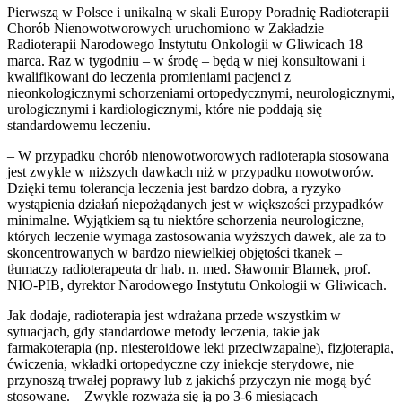
Pierwszą w Polsce i unikalną w skali Europy Poradnię Radioterapii
Chorób Nienowotworowych uruchomiono w Zakładzie
Radioterapii Narodowego Instytutu Onkologii w Gliwicach 18
marca. Raz w tygodniu – w środę – będą w niej konsultowani i
kwalifikowani do leczenia promieniami pacjenci z
nieonkologicznymi schorzeniami ortopedycznymi, neurologicznymi,
urologicznymi i kardiologicznymi, które nie poddają się
standardowemu leczeniu.
– W przypadku chorób nienowotworowych radioterapia stosowana
jest zwykle w niższych dawkach niż w przypadku nowotworów.
Dzięki temu tolerancja leczenia jest bardzo dobra, a ryzyko
wystąpienia działań niepożądanych jest w większości przypadków
minimalne. Wyjątkiem są tu niektóre schorzenia neurologiczne,
których leczenie wymaga zastosowania wyższych dawek, ale za to
skoncentrowanych w bardzo niewielkiej objętości tkanek –
tłumaczy radioterapeuta dr hab. n. med. Sławomir Blamek, prof.
NIO-PIB, dyrektor Narodowego Instytutu Onkologii w Gliwicach.
Jak dodaje, radioterapia jest wdrażana przede wszystkim w
sytuacjach, gdy standardowe metody leczenia, takie jak
farmakoterapia (np. niesteroidowe leki przeciwzapalne), fizjoterapia,
ćwiczenia, wkładki ortopedyczne czy iniekcje sterydowe, nie
przynoszą trwałej poprawy lub z jakichś przyczyn nie mogą być
stosowane. – Zwykle rozważa się ją po 3-6 miesiącach