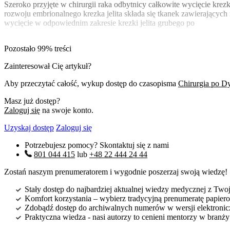
Szeroko przyjęte w chirurgii raka odbytnicy całkowite wycięcie krezk
rozwoju embrionalnego krezka jelita składa się tkanek zawierający
wycięcie w odpowiednim zakresie krezki jelita grubego po
Pozostało 99% treści
Zainteresował Cię artykuł?
Aby przeczytać całość, wykup dostęp do czasopisma
Chirurgia po D
Masz już dostęp?
Zaloguj się
na swoje konto.
Uzyskaj dostęp
Zaloguj się
Potrzebujesz pomocy? Skontaktuj się z nami
801 044 415
lub
+48 22 444 24 44
Zostań naszym prenumeratorem i wygodnie poszerzaj swoją wiedzę!
Stały dostęp do najbardziej aktualnej wiedzy medycznej z Twoje
Komfort korzystania – wybierz tradycyjną prenumeratę papierow
Zdobądź dostęp do archiwalnych numerów w wersji elektroniczn
Praktyczna wiedza - nasi autorzy to cenieni mentorzy w branż