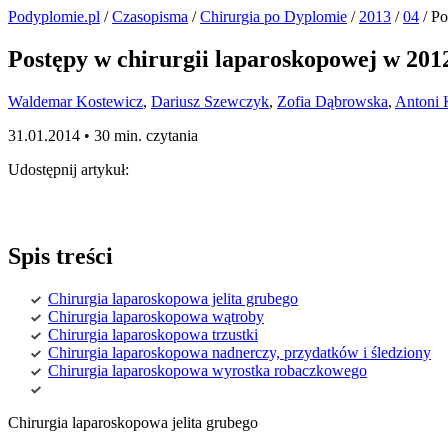
Podyplomie.pl
/
Czasopisma
/
Chirurgia po Dyplomie
/
2013
/
04
/ Po
Postępy w chirurgii laparoskopowej w 2012 
Waldemar Kostewicz
,
Dariusz Szewczyk
,
Zofia Dąbrowska
,
Antoni 
31.01.2014 •
30 min. czytania
Udostępnij artykuł:
Spis treści
Chirurgia laparoskopowa jelita grubego
Chirurgia laparoskopowa wątroby
Chirurgia laparoskopowa trzustki
Chirurgia laparoskopowa nadnerczy, przydatków i śledziony
Chirurgia laparoskopowa wyrostka robaczkowego
Chirurgia laparoskopowa jelita grubego