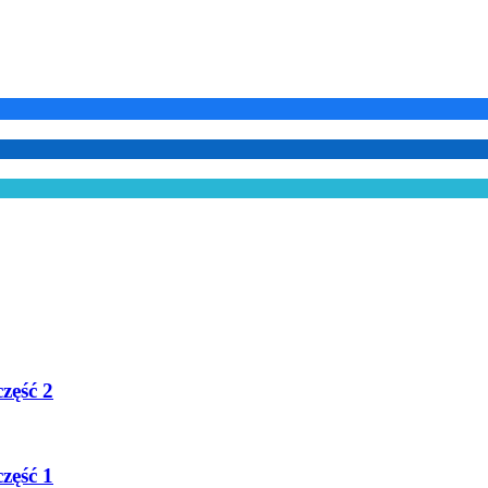
zęść 2
zęść 1