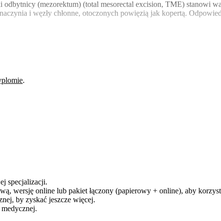
i odbytnicy (mezorektum) (total mesorectal excision, TME) stanowi waż
ch naczynia i węzły chłonne, otoczonych powięzią jak kopertą. Odpow
yplomie
.
j specjalizacji.
ą, wersję online lub pakiet łączony (papierowy + online), aby korzysta
ej, by zyskać jeszcze więcej.
y medycznej.