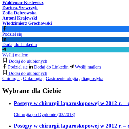
Waldemar Kostewicz
Dariusz Szewczyk
Zofia Dąbrowska
Antoni Krajewski
Włodzimierz Grochowski
Podziel się
Dodaj do Linkedin
Wyślij mailem
Dodaj do ulubionych
Podziel się
Dodaj do Linkedin
Wyślij mailem
Dodaj do ulubionych
Chirurgia
,
Onkologia
,
Gastroenterologia
,
diagnostyka
Wybrane dla Ciebie
Postępy w chirurgii laparoskopowej w 2012 r. – c
Chirurgia po Dyplomie (03/2013)
Postępy w chirurgii laparoskopowej w 2012 r. – c